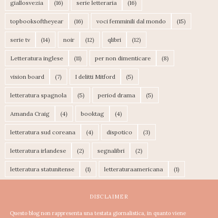
giallosvezia
(16)
serie letteraria
(16)
topbooksoftheyear
(16)
voci femminili dal mondo
(15)
serie tv
(14)
noir
(12)
qlibri
(12)
Letteratura inglese
(11)
per non dimenticare
(8)
vision board
(7)
I delitti Mitford
(5)
letteratura spagnola
(5)
period drama
(5)
Amanda Craig
(4)
booktag
(4)
letteratura sud coreana
(4)
dispotico
(3)
letteratura irlandese
(2)
segnalibri
(2)
letteratura statunitense
(1)
letteraturaamericana
(1)
DISCLAIMER
Questo blog non rappresenta una testata giornalistica, in quanto viene