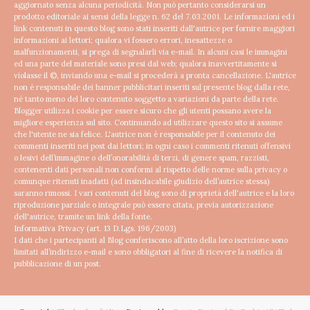
aggiornato senza alcuna periodicità. Non può pertanto considerarsi un
prodotto editoriale ai sensi della legge n. 62 del 7.03.2001.
Le informazioni ed i
link contenuti in questo blog sono stati inseriti dall'autrice per fornire maggiori
informazioni ai lettori; qualora vi fossero errori, inesattezze o
malfunzionamenti, si prega di segnalarli via e-mail. In alcuni casi le immagini
ed una parte del materiale sono presi dal web; qualora inavvertitamente si
violasse il ©, inviando una e-mail si procederà a pronta cancellazione.
L'autrice
non è responsabile dei banner pubblicitari inseriti sul presente blog dalla rete,
né tanto meno del loro contenuto soggetto a variazioni da parte della rete.
Blogger utilizza i cookie per essere sicuro che gli utenti possano avere la
migliore esperienza sul sito. Continuando ad utilizzare questo sito si assume
che l'utente ne sia felice.
L'autrice non è responsabile per il contenuto dei
commenti inseriti nei post dai lettori; in ogni caso i commenti ritenuti offensivi
o lesivi dell’immagine o dell’onorabilità di terzi, di genere spam, razzisti,
contenenti dati personali non conformi al rispetto delle norme sulla privacy o
comunque ritenuti inadatti (ad insindacabile giudizio dell’autrice stessa)
saranno rimossi.
I vari contenuti del blog sono di proprietà dell'autrice e la loro
riproduzione parziale o integrale può essere citata, previa autorizzazione
dell'autrice, tramite un link della fonte.
Informativa Privacy (art. 13 D.Lgs. 196/2003)
I dati che i partecipanti al Blog conferiscono all’atto della loro iscrizione sono
limitati all’indirizzo e-mail e sono obbligatori al fine di ricevere la notifica di
pubblicazione di un post.