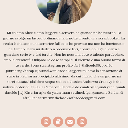
Mi chiamo Alice e amo leggere e scrivere da quando ne ho ricordo. Di
giorno svolgo un lavoro ordinario ma di notte divento una scrapbooker. La
realtà è che sono una scrittrice fallita, ci ho provato ma non ha funzionato,
nel tempo libero mi dedico a recensire libri, creare collage di carta e
guardare serie tv e dizi turche. Non ho nessuna dote o talento particolare,
amo la creatività, i tulipani, le cose semplici, il silenzio e una buona tazza di
tè verde. Sono su instagram profilo libri: @alicedc89, profilo
journaling/scrap @journal.with.alice "Leggere mi dava la sensazione di
stare in piedi su un precipizio altissimo, da cui intuivo che un giorno mi
sarei buttata." (dal libro Acqua salata di Jessica Andrews) Creativy is the
natural order of life (Julia Cameron) Bendeki de candı öyle yandı yandı yandı
duruldu [...] Küserim aşka da yalvarmam sevilmek için (canzone Zindan di
Afra) Per scrivermi: thebooksofalicedc@gmail.com