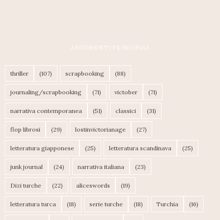
ARGOMENTI PRINCIPALI
thriller
(107)
scrapbooking
(88)
journaling/scrapbooking
(71)
victober
(71)
narrativa contemporanea
(51)
classici
(31)
flop librosi
(29)
lostinvictorianage
(27)
letteratura giapponese
(25)
letteratura scandinava
(25)
junk journal
(24)
narrativa italiana
(23)
Dizi turche
(22)
aliceswords
(19)
letteratura turca
(18)
serie turche
(18)
Turchia
(16)