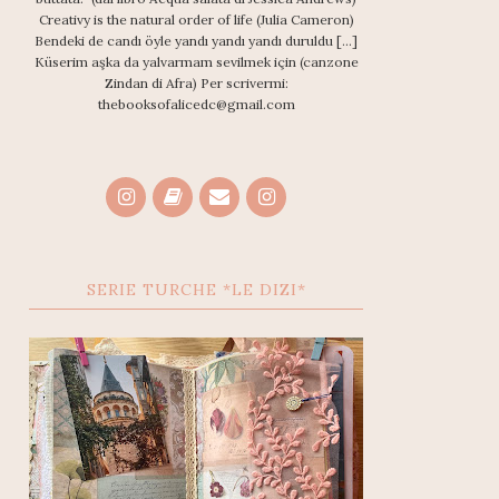
Creativy is the natural order of life (Julia Cameron)
Bendeki de candı öyle yandı yandı yandı duruldu [...]
Küserim aşka da yalvarmam sevilmek için (canzone
Zindan di Afra) Per scrivermi:
thebooksofalicedc@gmail.com
SERIE TURCHE *LE DIZI*