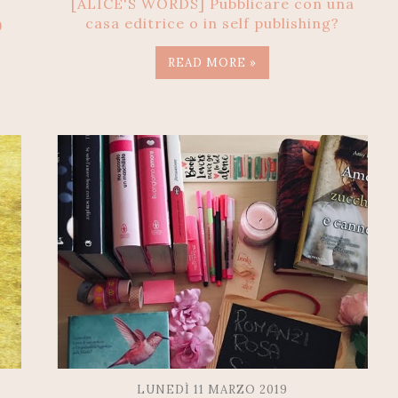
[ALICE'S WORDS] Pubblicare con una
casa editrice o in self publishing?
9
READ MORE »
LUNEDÌ 11 MARZO 2019