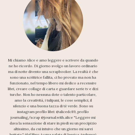
Mi chiamo Alice e amo leggere e scrivere da quando
ne ho ricordo. Di giorno svolgo un lavoro ordinario
ma di notte divento una scrapbooker. La realtà è che
sono una scrittrice fallita, ci ho provato ma non ha
funzionato, nel tempo libero mi dedico a recensire
libri, creare collage di carta e guardare serie tv e dizi
turche. Non ho nessuna dote o talento particolare,
amo la creatività, i tulipani, le cose semplici, il
silenzio e una buona tazza di tè verde. Sono su
instagram profilo libri: @alicedc89, profilo
journaling/scrap @journal.with.alice "Leggere mi
dava la sensazione di stare in piedi su un precipizio
altissimo, da cui intuivo che un giorno mi sarei
buttata." (dal libro Acqua salata di Jessica Andrews)