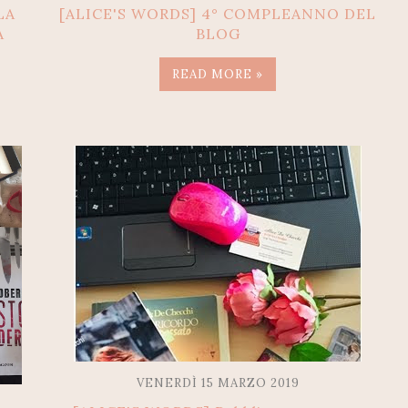
LA
[ALICE'S WORDS] 4° COMPLEANNO DEL
A
BLOG
READ MORE »
VENERDÌ 15 MARZO 2019