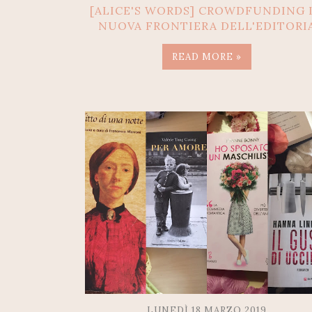
[ALICE'S WORDS] CROWDFUNDING 
NUOVA FRONTIERA DELL'EDITORI
READ MORE »
LUNEDÌ 18 MARZO 2019