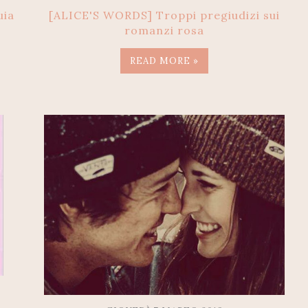
[ALICE'S WORDS] Troppi pregiudizi sui
uia
romanzi rosa
READ MORE »