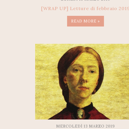
[WRAP UP] Letture di febbraio 201
READ MORE »
MERCOLEDÌ 13 MARZO 2019