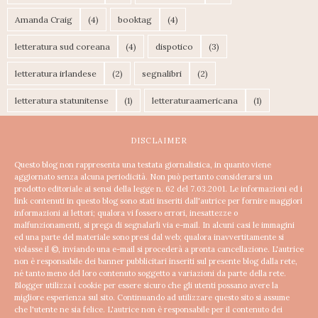
Amanda Craig
(4)
booktag
(4)
letteratura sud coreana
(4)
dispotico
(3)
letteratura irlandese
(2)
segnalibri
(2)
letteratura statunitense
(1)
letteraturaamericana
(1)
DISCLAIMER
Questo blog non rappresenta una testata giornalistica, in quanto viene
aggiornato senza alcuna periodicità. Non può pertanto considerarsi un
prodotto editoriale ai sensi della legge n. 62 del 7.03.2001.
Le informazioni ed i
link contenuti in questo blog sono stati inseriti dall'autrice per fornire maggiori
informazioni ai lettori; qualora vi fossero errori, inesattezze o
malfunzionamenti, si prega di segnalarli via e-mail. In alcuni casi le immagini
ed una parte del materiale sono presi dal web; qualora inavvertitamente si
violasse il ©, inviando una e-mail si procederà a pronta cancellazione.
L'autrice
non è responsabile dei banner pubblicitari inseriti sul presente blog dalla rete,
né tanto meno del loro contenuto soggetto a variazioni da parte della rete.
Blogger utilizza i cookie per essere sicuro che gli utenti possano avere la
migliore esperienza sul sito. Continuando ad utilizzare questo sito si assume
che l'utente ne sia felice.
L'autrice non è responsabile per il contenuto dei