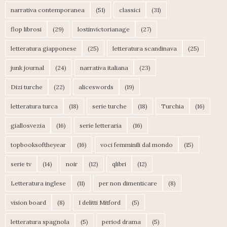
narrativa contemporanea
(51)
classici
(31)
flop librosi
(29)
lostinvictorianage
(27)
letteratura giapponese
(25)
letteratura scandinava
(25)
junk journal
(24)
narrativa italiana
(23)
Dizi turche
(22)
aliceswords
(19)
letteratura turca
(18)
serie turche
(18)
Turchia
(16)
giallosvezia
(16)
serie letteraria
(16)
topbooksoftheyear
(16)
voci femminili dal mondo
(15)
serie tv
(14)
noir
(12)
qlibri
(12)
Letteratura inglese
(11)
per non dimenticare
(8)
vision board
(8)
I delitti Mitford
(5)
letteratura spagnola
(5)
period drama
(5)