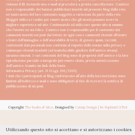
violasse il ©, inviando una e-mail si procederà a pronta cancellazione.
L'autrice
non è responsabile dei banner pubblicitari inseriti sul presente blog dalla rete,
né tanto meno del loro contenuto soggetto a variazioni da parte della rete.
Blogger utilizza i cookie per essere sicuro che gli utenti possano avere la
migliore esperienza sul sito. Continuando ad utilizzare questo sito si assume
che l'utente ne sia felice.
L'autrice non è responsabile per il contenuto dei
commenti inseriti nei post dai lettori; in ogni caso i commenti ritenuti offensivi
o lesivi dell’immagine o dell’onorabilità di terzi, di genere spam, razzisti,
contenenti dati personali non conformi al rispetto delle norme sulla privacy o
comunque ritenuti inadatti (ad insindacabile giudizio dell’autrice stessa)
saranno rimossi.
I vari contenuti del blog sono di proprietà dell'autrice e la loro
riproduzione parziale o integrale può essere citata, previa autorizzazione
dell'autrice, tramite un link della fonte.
Informativa Privacy (art. 13 D.Lgs. 196/2003)
I dati che i partecipanti al Blog conferiscono all’atto della loro iscrizione sono
limitati all’indirizzo e-mail e sono obbligatori al fine di ricevere la notifica di
pubblicazione di un post.
Copyright
The books of Alice
. Designed by
Catnip Design | Be SophistiCATed
Utilizzando questo sito si accettano e si autorizzano i cookies