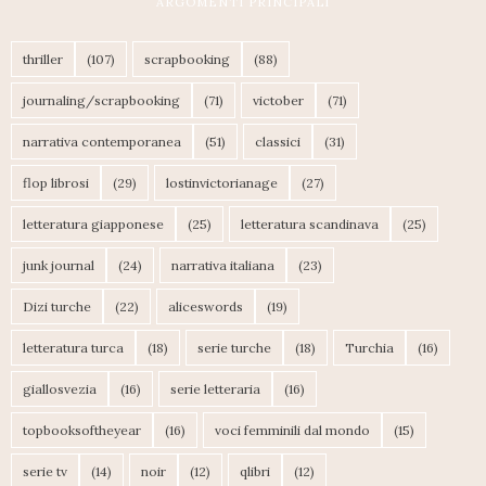
ARGOMENTI PRINCIPALI
thriller
(107)
scrapbooking
(88)
journaling/scrapbooking
(71)
victober
(71)
narrativa contemporanea
(51)
classici
(31)
flop librosi
(29)
lostinvictorianage
(27)
letteratura giapponese
(25)
letteratura scandinava
(25)
junk journal
(24)
narrativa italiana
(23)
Dizi turche
(22)
aliceswords
(19)
letteratura turca
(18)
serie turche
(18)
Turchia
(16)
giallosvezia
(16)
serie letteraria
(16)
topbooksoftheyear
(16)
voci femminili dal mondo
(15)
serie tv
(14)
noir
(12)
qlibri
(12)