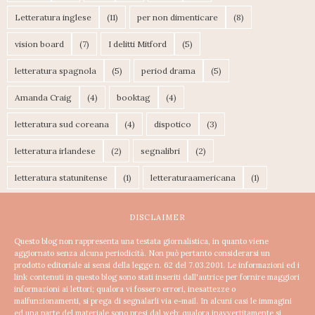
Letteratura inglese
(11)
per non dimenticare
(8)
vision board
(7)
I delitti Mitford
(5)
letteratura spagnola
(5)
period drama
(5)
Amanda Craig
(4)
booktag
(4)
letteratura sud coreana
(4)
dispotico
(3)
letteratura irlandese
(2)
segnalibri
(2)
letteratura statunitense
(1)
letteraturaamericana
(1)
DISCLAIMER
Questo blog non rappresenta una testata giornalistica, in quanto viene
aggiornato senza alcuna periodicità. Non può pertanto considerarsi un
prodotto editoriale ai sensi della legge n. 62 del 7.03.2001.
Le informazioni ed i
link contenuti in questo blog sono stati inseriti dall'autrice per fornire maggiori
informazioni ai lettori; qualora vi fossero errori, inesattezze o
malfunzionamenti, si prega di segnalarli via e-mail. In alcuni casi le immagini
ed una parte del materiale sono presi dal web; qualora inavvertitamente si