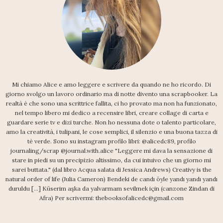
Mi chiamo Alice e amo leggere e scrivere da quando ne ho ricordo. Di
giorno svolgo un lavoro ordinario ma di notte divento una scrapbooker. La
realtà è che sono una scrittrice fallita, ci ho provato ma non ha funzionato,
nel tempo libero mi dedico a recensire libri, creare collage di carta e
guardare serie tv e dizi turche. Non ho nessuna dote o talento particolare,
amo la creatività, i tulipani, le cose semplici, il silenzio e una buona tazza di
tè verde. Sono su instagram profilo libri: @alicedc89, profilo
journaling/scrap @journal.with.alice "Leggere mi dava la sensazione di
stare in piedi su un precipizio altissimo, da cui intuivo che un giorno mi
sarei buttata." (dal libro Acqua salata di Jessica Andrews) Creativy is the
natural order of life (Julia Cameron) Bendeki de candı öyle yandı yandı yandı
duruldu [...] Küserim aşka da yalvarmam sevilmek için (canzone Zindan di
Afra) Per scrivermi: thebooksofalicedc@gmail.com