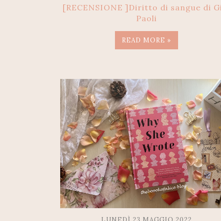
[RECENSIONE ]Diritto di sangue di G
Paoli
READ MORE »
LUNEDÌ 23 MAGGIO 2022