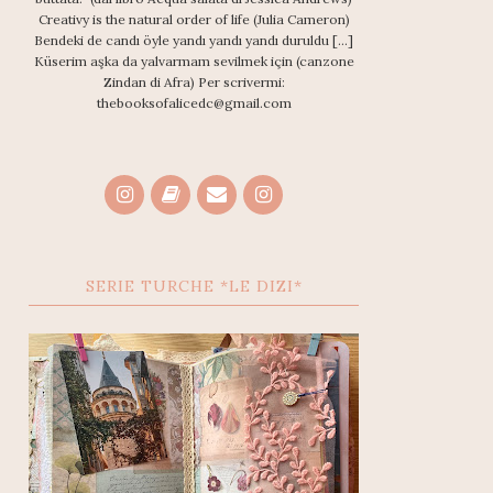
Creativy is the natural order of life (Julia Cameron)
Bendeki de candı öyle yandı yandı yandı duruldu [...]
Küserim aşka da yalvarmam sevilmek için (canzone
Zindan di Afra) Per scrivermi:
thebooksofalicedc@gmail.com
SERIE TURCHE *LE DIZI*