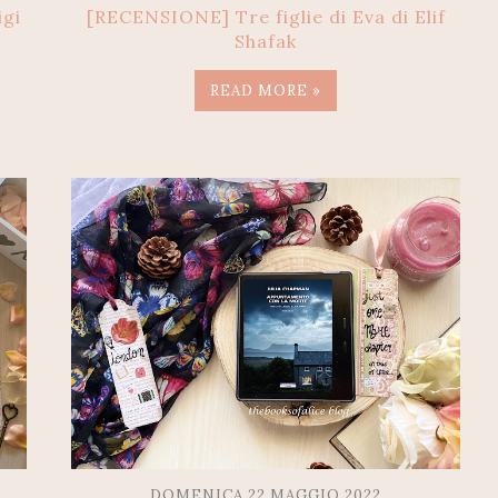
igi
[RECENSIONE] Tre figlie di Eva di Elif
Shafak
READ MORE »
DOMENICA 22 MAGGIO 2022