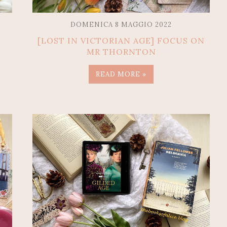
DOMENICA 8 MAGGIO 2022
[LOST IN VICTORIAN AGE] FOCUS ON
MR THORNTON
READ MORE »