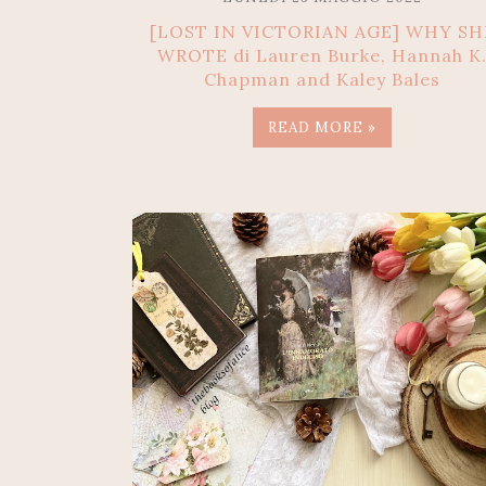
[LOST IN VICTORIAN AGE] WHY SH
WROTE di Lauren Burke, Hannah K
Chapman and Kaley Bales
READ MORE »