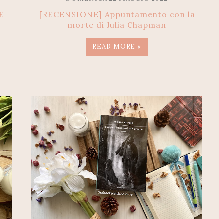
E
[RECENSIONE] Appuntamento con la
.
morte di Julia Chapman
READ MORE »