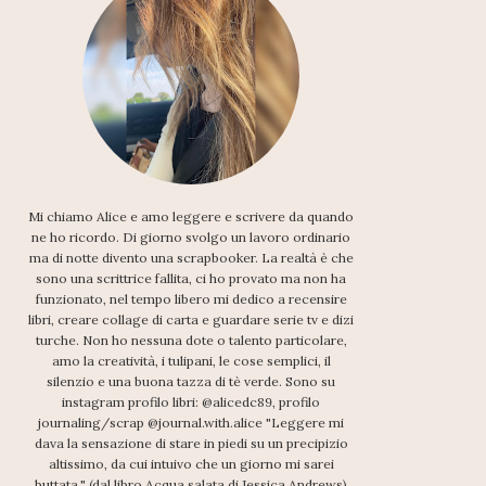
Mi chiamo Alice e amo leggere e scrivere da quando
ne ho ricordo. Di giorno svolgo un lavoro ordinario
ma di notte divento una scrapbooker. La realtà è che
sono una scrittrice fallita, ci ho provato ma non ha
funzionato, nel tempo libero mi dedico a recensire
libri, creare collage di carta e guardare serie tv e dizi
turche. Non ho nessuna dote o talento particolare,
amo la creatività, i tulipani, le cose semplici, il
silenzio e una buona tazza di tè verde. Sono su
instagram profilo libri: @alicedc89, profilo
journaling/scrap @journal.with.alice "Leggere mi
dava la sensazione di stare in piedi su un precipizio
altissimo, da cui intuivo che un giorno mi sarei
buttata." (dal libro Acqua salata di Jessica Andrews)