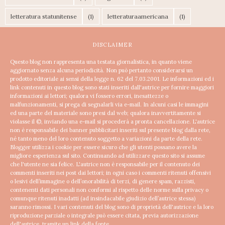
letteratura statunitense
(1)
letteraturaamericana
(1)
DISCLAIMER
Questo blog non rappresenta una testata giornalistica, in quanto viene
aggiornato senza alcuna periodicità. Non può pertanto considerarsi un
prodotto editoriale ai sensi della legge n. 62 del 7.03.2001.
Le informazioni ed i
link contenuti in questo blog sono stati inseriti dall'autrice per fornire maggiori
informazioni ai lettori; qualora vi fossero errori, inesattezze o
malfunzionamenti, si prega di segnalarli via e-mail. In alcuni casi le immagini
ed una parte del materiale sono presi dal web; qualora inavvertitamente si
violasse il ©, inviando una e-mail si procederà a pronta cancellazione.
L'autrice
non è responsabile dei banner pubblicitari inseriti sul presente blog dalla rete,
né tanto meno del loro contenuto soggetto a variazioni da parte della rete.
Blogger utilizza i cookie per essere sicuro che gli utenti possano avere la
migliore esperienza sul sito. Continuando ad utilizzare questo sito si assume
che l'utente ne sia felice.
L'autrice non è responsabile per il contenuto dei
commenti inseriti nei post dai lettori; in ogni caso i commenti ritenuti offensivi
o lesivi dell’immagine o dell’onorabilità di terzi, di genere spam, razzisti,
contenenti dati personali non conformi al rispetto delle norme sulla privacy o
comunque ritenuti inadatti (ad insindacabile giudizio dell’autrice stessa)
saranno rimossi.
I vari contenuti del blog sono di proprietà dell'autrice e la loro
riproduzione parziale o integrale può essere citata, previa autorizzazione
dell'autrice, tramite un link della fonte.