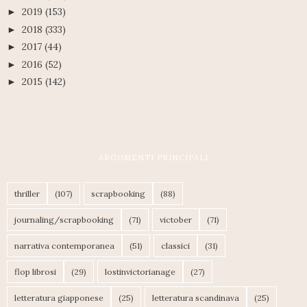
2019
(153)
►
2018
(333)
►
2017
(44)
►
2016
(52)
►
2015
(142)
►
ARGOMENTI PRINCIPALI
thriller
(107)
scrapbooking
(88)
journaling/scrapbooking
(71)
victober
(71)
narrativa contemporanea
(51)
classici
(31)
flop librosi
(29)
lostinvictorianage
(27)
letteratura giapponese
(25)
letteratura scandinava
(25)