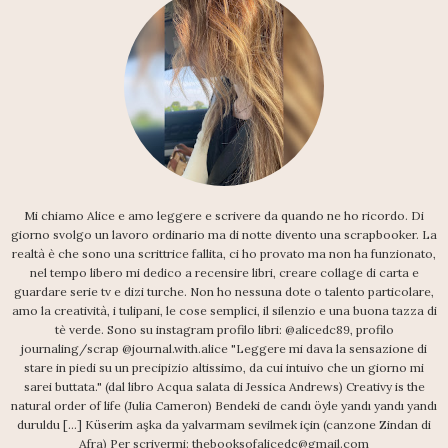
Mi chiamo Alice e amo leggere e scrivere da quando ne ho ricordo. Di
giorno svolgo un lavoro ordinario ma di notte divento una scrapbooker. La
realtà è che sono una scrittrice fallita, ci ho provato ma non ha funzionato,
nel tempo libero mi dedico a recensire libri, creare collage di carta e
guardare serie tv e dizi turche. Non ho nessuna dote o talento particolare,
amo la creatività, i tulipani, le cose semplici, il silenzio e una buona tazza di
tè verde. Sono su instagram profilo libri: @alicedc89, profilo
journaling/scrap @journal.with.alice "Leggere mi dava la sensazione di
stare in piedi su un precipizio altissimo, da cui intuivo che un giorno mi
sarei buttata." (dal libro Acqua salata di Jessica Andrews) Creativy is the
natural order of life (Julia Cameron) Bendeki de candı öyle yandı yandı yandı
duruldu [...] Küserim aşka da yalvarmam sevilmek için (canzone Zindan di
Afra) Per scrivermi: thebooksofalicedc@gmail.com