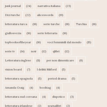
junk journal
(24)
narrativa italiana
(23)
Dizi turche
(22)
aliceswords
(19)
letteratura turca
(18)
serie turche
(18)
Turchia
(16)
giallosvezia
(16)
serie letteraria
(16)
topbooksoftheyear
(16)
voci femminili dal mondo
(15)
serie tv
(14)
noir
(12)
qlibri
(12)
Letteratura inglese
(11)
per non dimenticare
(8)
vision board
(7)
I delitti Mitford
(5)
letteratura spagnola
(5)
period drama
(5)
Amanda Craig
(4)
booktag
(4)
letteratura sud coreana
(4)
dispotico
(3)
letteratura irlandese
(2)
segnalibri
(2)