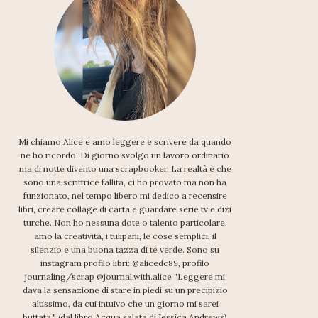
Mi chiamo Alice e amo leggere e scrivere da quando
ne ho ricordo. Di giorno svolgo un lavoro ordinario
ma di notte divento una scrapbooker. La realtà è che
sono una scrittrice fallita, ci ho provato ma non ha
funzionato, nel tempo libero mi dedico a recensire
libri, creare collage di carta e guardare serie tv e dizi
turche. Non ho nessuna dote o talento particolare,
amo la creatività, i tulipani, le cose semplici, il
silenzio e una buona tazza di tè verde. Sono su
instagram profilo libri: @alicedc89, profilo
journaling/scrap @journal.with.alice "Leggere mi
dava la sensazione di stare in piedi su un precipizio
altissimo, da cui intuivo che un giorno mi sarei
buttata." (dal libro Acqua salata di Jessica Andrews)