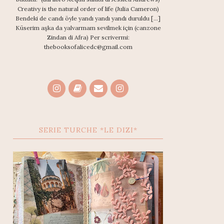
Creativy is the natural order of life (Julia Cameron)
Bendeki de candı öyle yandı yandı yandı duruldu [...]
Küserim aşka da yalvarmam sevilmek için (canzone
Zindan di Afra) Per scrivermi:
thebooksofalicedc@gmail.com
SERIE TURCHE *LE DIZI*