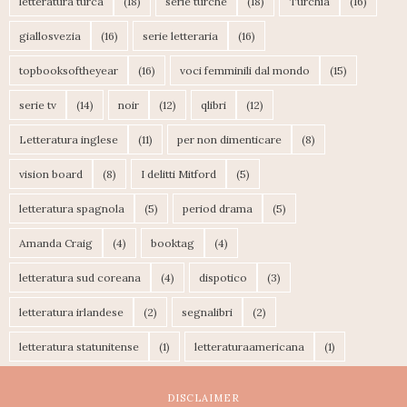
letteratura turca
(18)
serie turche
(18)
Turchia
(16)
giallosvezia
(16)
serie letteraria
(16)
topbooksoftheyear
(16)
voci femminili dal mondo
(15)
serie tv
(14)
noir
(12)
qlibri
(12)
Letteratura inglese
(11)
per non dimenticare
(8)
vision board
(8)
I delitti Mitford
(5)
letteratura spagnola
(5)
period drama
(5)
Amanda Craig
(4)
booktag
(4)
letteratura sud coreana
(4)
dispotico
(3)
letteratura irlandese
(2)
segnalibri
(2)
letteratura statunitense
(1)
letteraturaamericana
(1)
DISCLAIMER