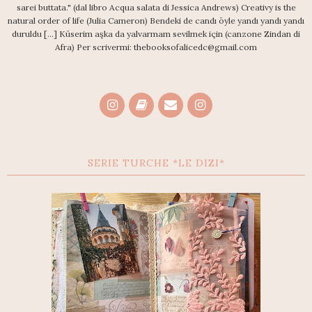
sarei buttata." (dal libro Acqua salata di Jessica Andrews) Creativy is the
natural order of life (Julia Cameron) Bendeki de candı öyle yandı yandı yandı
duruldu [...] Küserim aşka da yalvarmam sevilmek için (canzone Zindan di
Afra) Per scrivermi: thebooksofalicedc@gmail.com
SERIE TURCHE *LE DIZI*