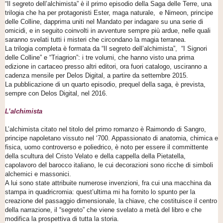
“Il segreto dell’alchimista” è il primo episodio della Saga delle Terre, una
trilogia che ha per protagonisti Ester, maga naturale, e Nimeon, principe
delle Colline, dapprima uniti nel Mandato per indagare su una serie di
omicidi, e in seguito coinvolti in avventure sempre più ardue, nelle quali
saranno svelati tutti i misteri che circondano la magia terranea.
La trilogia completa è formata da “Il segreto dell’alchimista”, “I Signori
delle Colline” e “Triagrion”: i tre volumi, che hanno visto una prima
edizione in cartaceo presso altri editori, ora fuori catalogo, usciranno a
cadenza mensile per Delos Digital, a partire da settembre 2015.
La pubblicazione di un quarto episodio, prequel della saga, è prevista,
sempre con Delos Digital, nel 2016.
L’alchimista
L’alchimista citato nel titolo del primo romanzo è Raimondo di Sangro,
principe napoletano vissuto nel ‘700. Appassionato di anatomia, chimica e
fisica, uomo controverso e poliedrico, è noto per essere il committente
della scultura del Cristo Velato e della cappella della Pietatella,
capolavoro del barocco italiano, le cui decorazioni sono ricche di simboli
alchemici e massonici.
A lui sono state attribuite numerose invenzioni, fra cui una macchina da
stampa in quadricromia: quest’ultima mi ha fornito lo spunto per la
creazione del passaggio dimensionale, la chiave, che costituisce il centro
della narrazione, il “segreto” che viene svelato a metà del libro e che
modifica la prospettiva di tutta la storia.