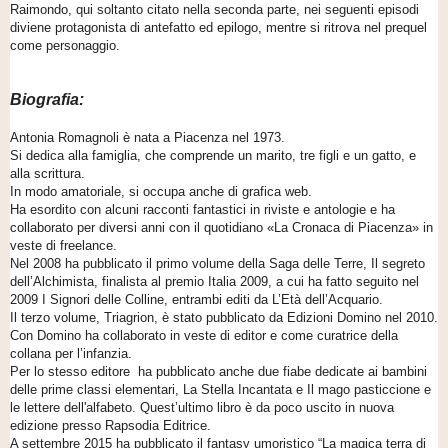
Raimondo, qui soltanto citato nella seconda parte, nei seguenti episodi
diviene protagonista di antefatto ed epilogo, mentre si ritrova nel prequel
come personaggio.
Biografia:
Antonia Romagnoli è nata a Piacenza nel 1973.
Si dedica alla famiglia, che comprende un marito, tre figli e un gatto, e
alla scrittura.
In modo amatoriale, si occupa anche di grafica web.
Ha esordito con alcuni racconti fantastici in riviste e antologie e ha
collaborato per diversi anni con il quotidiano «La Cronaca di Piacenza» in
veste di freelance.
Nel 2008 ha pubblicato il primo volume della Saga delle Terre, Il segreto
dell’Alchimista, finalista al premio Italia 2009, a cui ha fatto seguito nel
2009 I Signori delle Colline, entrambi editi da L’Età dell’Acquario.
Il terzo volume, Triagrion, è stato pubblicato da Edizioni Domino nel 2010.
Con Domino ha collaborato in veste di editor e come curatrice della
collana per l’infanzia.
Per lo stesso editore ha pubblicato anche due fiabe dedicate ai bambini
delle prime classi elementari, La Stella Incantata e Il mago pasticcione e
le lettere dell'alfabeto. Quest’ultimo libro è da poco uscito in nuova
edizione presso Rapsodia Editrice.
A settembre 2015 ha pubblicato il fantasy umoristico “La magica terra di