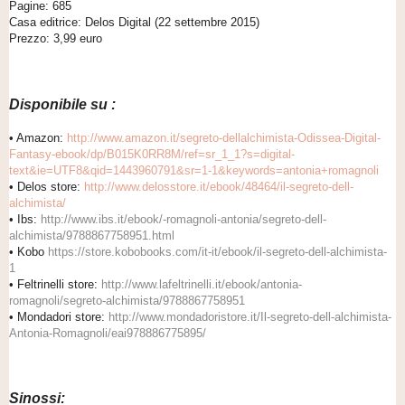
Pagine: 685
Casa editrice: Delos Digital (22 settembre 2015)
Prezzo: 3,99 euro
Disponibile su :
•
Amazon:
http://www.amazon.it/segreto-dellalchimista-Odissea-Digital-
Fantasy-ebook/dp/B015K0RR8M/ref=sr_1_1?s=digital-
text&ie=UTF8&qid=1443960791&sr=1-1&keywords=antonia+romagnoli
•
Delos store:
http://www.delosstore.it/ebook/48464/il-segreto-dell-
alchimista/
•
Ibs:
http://www.ibs.it/ebook/-romagnoli-antonia/segreto-dell-
alchimista/9788867758951.html
•
Kobo
https://store.kobobooks.com/it-it/ebook/il-segreto-dell-alchimista-
1
•
Feltrinelli store:
http://www.lafeltrinelli.it/ebook/antonia-
romagnoli/segreto-alchimista/9788867758951
•
Mondadori store:
http://www.mondadoristore.it/Il-segreto-dell-alchimista-
Antonia-Romagnoli/eai978886775895/
Sinossi: