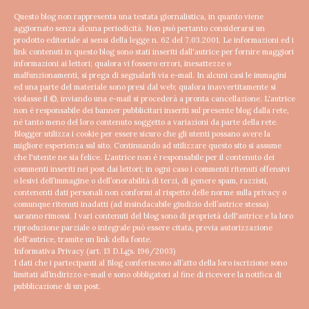
Questo blog non rappresenta una testata giornalistica, in quanto viene
aggiornato senza alcuna periodicità. Non può pertanto considerarsi un
prodotto editoriale ai sensi della legge n. 62 del 7.03.2001.
Le informazioni ed i
link contenuti in questo blog sono stati inseriti dall'autrice per fornire maggiori
informazioni ai lettori; qualora vi fossero errori, inesattezze o
malfunzionamenti, si prega di segnalarli via e-mail. In alcuni casi le immagini
ed una parte del materiale sono presi dal web; qualora inavvertitamente si
violasse il ©, inviando una e-mail si procederà a pronta cancellazione.
L'autrice
non è responsabile dei banner pubblicitari inseriti sul presente blog dalla rete,
né tanto meno del loro contenuto soggetto a variazioni da parte della rete.
Blogger utilizza i cookie per essere sicuro che gli utenti possano avere la
migliore esperienza sul sito. Continuando ad utilizzare questo sito si assume
che l'utente ne sia felice.
L'autrice non è responsabile per il contenuto dei
commenti inseriti nei post dai lettori; in ogni caso i commenti ritenuti offensivi
o lesivi dell’immagine o dell’onorabilità di terzi, di genere spam, razzisti,
contenenti dati personali non conformi al rispetto delle norme sulla privacy o
comunque ritenuti inadatti (ad insindacabile giudizio dell’autrice stessa)
saranno rimossi.
I vari contenuti del blog sono di proprietà dell'autrice e la loro
riproduzione parziale o integrale può essere citata, previa autorizzazione
dell'autrice, tramite un link della fonte.
Informativa Privacy (art. 13 D.Lgs. 196/2003)
I dati che i partecipanti al Blog conferiscono all’atto della loro iscrizione sono
limitati all’indirizzo e-mail e sono obbligatori al fine di ricevere la notifica di
pubblicazione di un post.