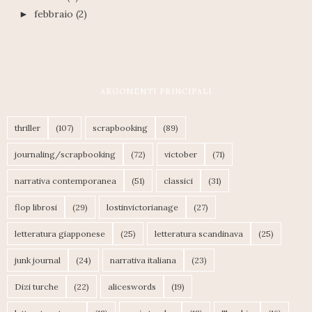
febbraio
(2)
►
ARGOMENTI PRINCIPALI
thriller
(107)
scrapbooking
(89)
journaling/scrapbooking
(72)
victober
(71)
narrativa contemporanea
(51)
classici
(31)
flop librosi
(29)
lostinvictorianage
(27)
letteratura giapponese
(25)
letteratura scandinava
(25)
junk journal
(24)
narrativa italiana
(23)
Dizi turche
(22)
aliceswords
(19)