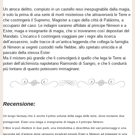
Un atroce delitto, compiuto in un castello reso inespugnabile dalla magia,
è solo la prima di una serie di morti misteriose che attraverserà le Terre e
che costringerà il Supremo, Magister a capo della città di Palàistra, a
occuparsi del caso. Le indagini saranno affidate al principe Nimeon e a
Ester, maga e insegnante di magia, che si troveranno così depositari del
Mandato. L’incarico li costringerà viaggiare per i regni alla ricerca
dell’assassino, sulle tracce di un’antica leggenda che collega la famiglia
di Nimeon ai segreti custoditi nelle Nebbie, allo spietato omicida e al
passato della stessa Ester.
Ma il mistero più grande che li coinvolgerà è quello che lega le Terre ai
poteri dell’alchimista napoletano Raimondo di Sangro, e che li condurrà
più lontano di quanto potessero immaginare.
Recensione:
Un lungo fantasy che è anche il primo volume della saga delle terre, dove troviamo due
protagonisti Ester una maga e insegnante di magia e il principe Nimeon.
Il libro si può dividere in due parti, una introduttiva e descrittiva dei vari personaggi e una
seconda più d’azione dove vengono incaricati proprio Ester e Nimeon ad indagare in una