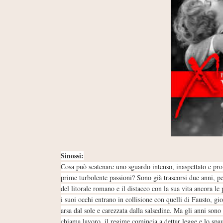
Sinossi:
Cosa può scatenare uno sguardo intenso, inaspettato e pro
prime turbolente passioni? Sono già trascorsi due anni, pe
del litorale romano e il distacco con la sua vita ancora l
i suoi occhi entrano in collisione con quelli di Fausto, gi
arsa dal sole e carezzata dalla salsedine. Ma gli anni sono 
chiama lavoro, il regime comincia a dettar legge e lo spau