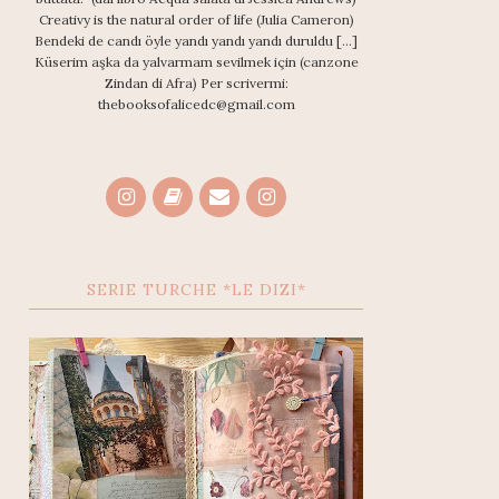
Creativy is the natural order of life (Julia Cameron)
Bendeki de candı öyle yandı yandı yandı duruldu [...]
Küserim aşka da yalvarmam sevilmek için (canzone
Zindan di Afra) Per scrivermi:
thebooksofalicedc@gmail.com
SERIE TURCHE *LE DIZI*