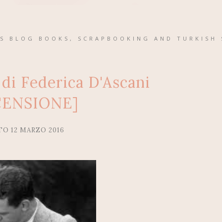
'S BLOG BOOKS, SCRAPBOOKING AND TURKISH 
 di Federica D'Ascani
CENSIONE]
TO 12 MARZO 2016