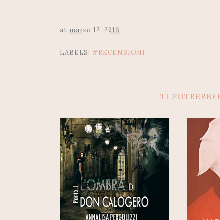
at
marzo 12, 2016
LABELS:
#RECENSIONI
TI POTREBBE