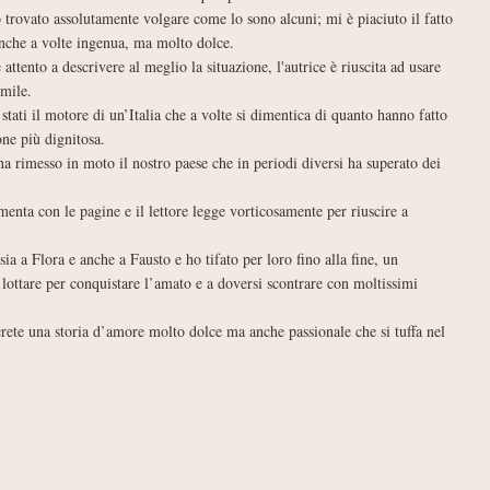
trovato assolutamente volgare come lo sono alcuni; mi è piaciuto il fatto
anche a volte ingenua, ma molto dolce.
tento a descrivere al meglio la situazione, l'autrice è riuscita ad usare
imile.
stati il motore di un’Italia che a volte si dimentica di quanto hanno fatto
one più dignitosa.
a rimesso in moto il nostro paese che in periodi diversi ha superato dei
menta con le pagine e il lettore legge vorticosamente per riuscire a
ia a Flora e anche a Fausto e ho tifato per loro fino alla fine, un
lottare per conquistare l’amato e a doversi scontrare con moltissimi
erete una storia d’amore molto dolce ma anche passionale che si tuffa nel