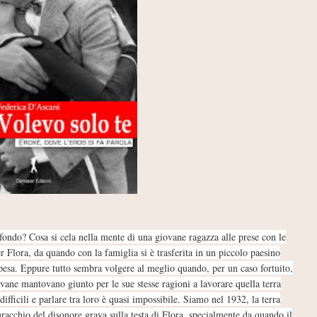
fondo? Cosa si cela nella mente di una giovane ragazza alle prese con le
r Flora, da quando con la famiglia si è trasferita in un piccolo paesino
e pesa. Eppure tutto sembra volgere al meglio quando, per un caso fortuito,
ovane mantovano giunto per le sue stesse ragioni a lavorare quella terra
difficili e parlare tra loro è quasi impossibile. Siamo nel 1932, la terra
racchio del disonore grava sulla testa di Flora, specialmente da quando il