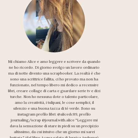
Mi chiamo Alice e amo leggere e scrivere da quando
ne ho ricordo. Di giorno svolgo un lavoro ordinario
ma di notte divento una scrapbooker. La realtà è che
sono una scrittrice fallita, ci ho provato ma non ha
funzionato, nel tempo libero mi dedico a recensire
libri, creare collage di carta e guardare serie tv e dizi
turche. Non ho nessuna dote o talento particolare,
amo la creatività, i tulipani, le cose semplici, il
silenzio e una buona tazza di tè verde. Sono su
instagram profilo libri: @alicedc89, profilo
journaling/scrap @journal.with.alice "Leggere mi
dava la sensazione di stare in piedi su un precipizio
altissimo, da cui intuivo che un giorno mi sarei
buttata." (dal libro Acqua salata di Jessica Andrews)