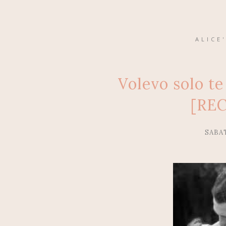
ALICE
Volevo solo te
[RE
SABA