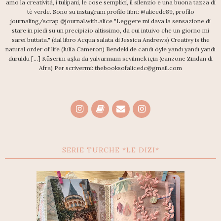
amo la creatività, i tulipani, le cose semplici, il silenzio e una buona tazza di
tè verde. Sono su instagram profilo libri: @alicedc89, profilo
journaling/scrap @journal.with.alice "Leggere mi dava la sensazione di
stare in piedi su un precipizio altissimo, da cui intuivo che un giorno mi
sarei buttata." (dal libro Acqua salata di Jessica Andrews) Creativy is the
natural order of life (Julia Cameron) Bendeki de candı öyle yandı yandı yandı
duruldu [...] Küserim aşka da yalvarmam sevilmek için (canzone Zindan di
Afra) Per scrivermi: thebooksofalicedc@gmail.com
SERIE TURCHE *LE DIZI*