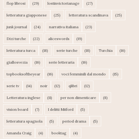
flop librosi
(29)
lostinvictorianage
(27)
letteratura giapponese
(25)
letteratura scandinava
(25)
junk journal
(24)
narrativa italiana
(23)
Dizi turche
(22)
aliceswords
(19)
letteratura turca
(18)
serie turche
(18)
Turchia
(16)
giallosvezia
(16)
serie letteraria
(16)
topbooksoftheyear
(16)
voci femminili dal mondo
(15)
serie tv
(14)
noir
(12)
qlibri
(12)
Letteratura inglese
(11)
per non dimenticare
(8)
vision board
(7)
I delitti Mitford
(5)
letteratura spagnola
(5)
period drama
(5)
Amanda Craig
(4)
booktag
(4)