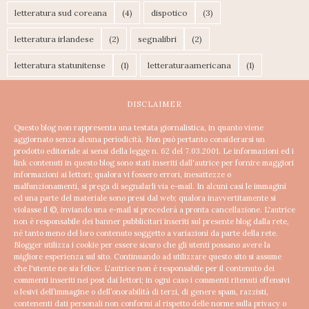
letteratura sud coreana
(4)
dispotico
(3)
letteratura irlandese
(2)
segnalibri
(2)
letteratura statunitense
(1)
letteraturaamericana
(1)
DISCLAIMER
Questo blog non rappresenta una testata giornalistica, in quanto viene
aggiornato senza alcuna periodicità. Non può pertanto considerarsi un
prodotto editoriale ai sensi della legge n. 62 del 7.03.2001.
Le informazioni ed i
link contenuti in questo blog sono stati inseriti dall'autrice per fornire maggiori
informazioni ai lettori; qualora vi fossero errori, inesattezze o
malfunzionamenti, si prega di segnalarli via e-mail. In alcuni casi le immagini
ed una parte del materiale sono presi dal web; qualora inavvertitamente si
violasse il ©, inviando una e-mail si procederà a pronta cancellazione.
L'autrice
non è responsabile dei banner pubblicitari inseriti sul presente blog dalla rete,
né tanto meno del loro contenuto soggetto a variazioni da parte della rete.
Blogger utilizza i cookie per essere sicuro che gli utenti possano avere la
migliore esperienza sul sito. Continuando ad utilizzare questo sito si assume
che l'utente ne sia felice.
L'autrice non è responsabile per il contenuto dei
commenti inseriti nei post dai lettori; in ogni caso i commenti ritenuti offensivi
o lesivi dell’immagine o dell’onorabilità di terzi, di genere spam, razzisti,
contenenti dati personali non conformi al rispetto delle norme sulla privacy o