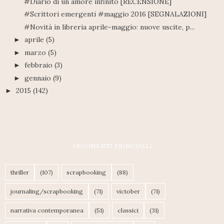
#Diario di un amore infinito [RECENSIONE]
#Scrittori emergenti #maggio 2016 [SEGNALAZIONI]
#Novità in libreria aprile-maggio: nuove uscite, p...
aprile
(5)
►
marzo
(5)
►
febbraio
(3)
►
gennaio
(9)
►
2015
(142)
►
ARGOMENTI PRINCIPALI
thriller
(107)
scrapbooking
(88)
journaling/scrapbooking
(71)
victober
(71)
narrativa contemporanea
(51)
classici
(31)