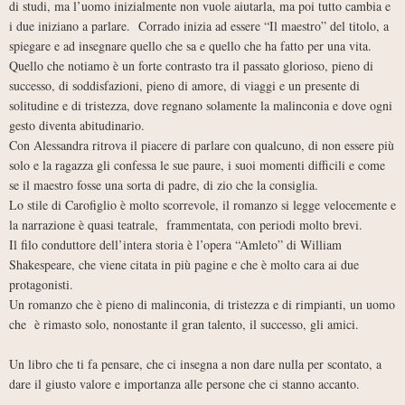
di studi, ma l’uomo inizialmente non vuole aiutarla, ma poi tutto cambia e
i due iniziano a parlare. Corrado inizia ad essere “Il maestro” del titolo, a
spiegare e ad insegnare quello che sa e quello che ha fatto per una vita.
Quello che notiamo è un forte contrasto tra il passato glorioso, pieno di
successo, di soddisfazioni, pieno di amore, di viaggi e un presente di
solitudine e di tristezza, dove regnano solamente la malinconia e dove ogni
gesto diventa abitudinario.
Con Alessandra ritrova il piacere di parlare con qualcuno, di non essere più
solo e la ragazza gli confessa le sue paure, i suoi momenti difficili e come
se il maestro fosse una sorta di padre, di zio che la consiglia.
Lo stile di Carofiglio è molto scorrevole, il romanzo si legge velocemente e
la narrazione è quasi teatrale, frammentata, con periodi molto brevi.
Il filo conduttore dell’intera storia è l’opera “Amleto” di William
Shakespeare, che viene citata in più pagine e che è molto cara ai due
protagonisti.
Un romanzo che è pieno di malinconia, di tristezza e di rimpianti, un uomo
che è rimasto solo, nonostante il gran talento, il successo, gli amici.
Un libro che ti fa pensare, che ci insegna a non dare nulla per scontato, a
dare il giusto valore e importanza alle persone che ci stanno accanto.