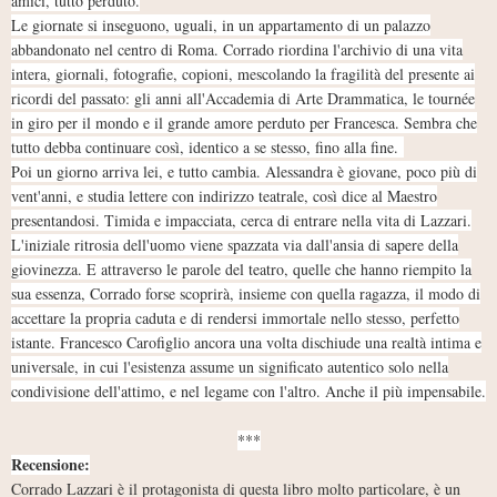
amici, tutto perduto.
Le giornate si inseguono, uguali, in un appartamento di un palazzo
abbandonato nel centro di Roma. Corrado riordina l'archivio di una vita
intera, giornali, fotografie, copioni, mescolando la fragilità del presente ai
ricordi del passato: gli anni all'Accademia di Arte Drammatica, le tournée
in giro per il mondo e il grande amore perduto per Francesca. Sembra che
tutto debba continuare così, identico a se stesso, fino alla fine.
Poi un giorno arriva lei, e tutto cambia. Alessandra è giovane, poco più di
vent'anni, e studia lettere con indirizzo teatrale, così dice al Maestro
presentandosi. Timida e impacciata, cerca di entrare nella vita di Lazzari.
L'iniziale ritrosia dell'uomo viene spazzata via dall'ansia di sapere della
giovinezza. E attraverso le parole del teatro, quelle che hanno riempito la
sua essenza, Corrado forse scoprirà, insieme con quella ragazza, il modo di
accettare la propria caduta e di rendersi immortale nello stesso, perfetto
istante. Francesco Carofiglio ancora una volta dischiude una realtà intima e
universale, in cui l'esistenza assume un significato autentico solo nella
condivisione dell'attimo, e nel legame con l'altro. Anche il più impensabile.
***
Recensione:
Corrado Lazzari è il protagonista di questa libro molto particolare, è un