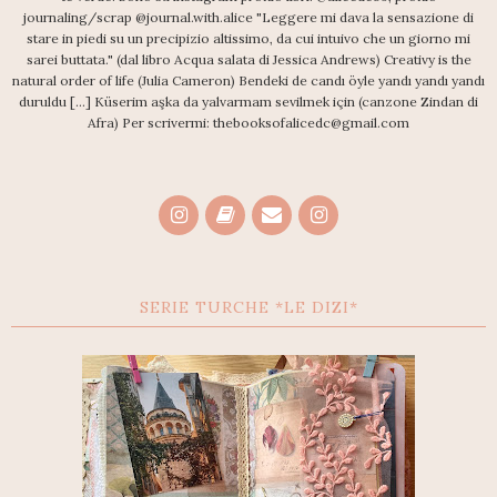
journaling/scrap @journal.with.alice "Leggere mi dava la sensazione di
stare in piedi su un precipizio altissimo, da cui intuivo che un giorno mi
sarei buttata." (dal libro Acqua salata di Jessica Andrews) Creativy is the
natural order of life (Julia Cameron) Bendeki de candı öyle yandı yandı yandı
duruldu [...] Küserim aşka da yalvarmam sevilmek için (canzone Zindan di
Afra) Per scrivermi: thebooksofalicedc@gmail.com
SERIE TURCHE *LE DIZI*