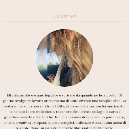
ABOUT ME
Mi chiamo Alice e amo leggere e scrivere da quando ne ho ricordo. Di
giorno svolgo un lavoro ordinario ma di notte divento una scrapbooker. La
realtà è che sono una scrittrice fallita, ci ho provato ma non ha funzionato,
nel tempo libero mi dedico a recensire libri, creare collage di carta e
guardare serie tv e dizi turche. Non ho nessuna dote o talento particolare,
amo la creatività, i tulipani, le cose semplici, il silenzio e una buona tazza di
tè verde. Sono su instagram profilo libri: @alicedc89, profilo