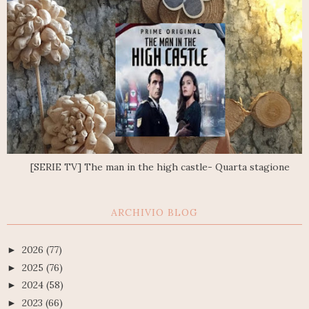
[SERIE TV] The man in the high castle- Quarta stagione
ARCHIVIO BLOG
2026
(77)
►
2025
(76)
►
2024
(58)
►
2023
(66)
►