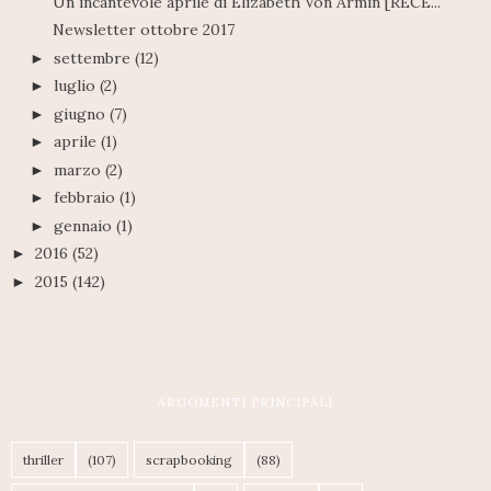
Un incantevole aprile di Elizabeth Von Armin [RECE...
Newsletter ottobre 2017
settembre
(12)
►
luglio
(2)
►
giugno
(7)
►
aprile
(1)
►
marzo
(2)
►
febbraio
(1)
►
gennaio
(1)
►
2016
(52)
►
2015
(142)
►
ARGOMENTI PRINCIPALI
thriller
(107)
scrapbooking
(88)