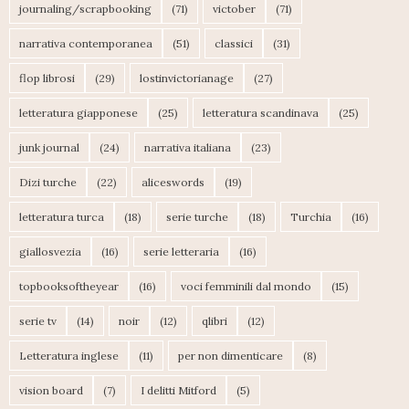
journaling/scrapbooking
(71)
victober
(71)
narrativa contemporanea
(51)
classici
(31)
flop librosi
(29)
lostinvictorianage
(27)
letteratura giapponese
(25)
letteratura scandinava
(25)
junk journal
(24)
narrativa italiana
(23)
Dizi turche
(22)
aliceswords
(19)
letteratura turca
(18)
serie turche
(18)
Turchia
(16)
giallosvezia
(16)
serie letteraria
(16)
topbooksoftheyear
(16)
voci femminili dal mondo
(15)
serie tv
(14)
noir
(12)
qlibri
(12)
Letteratura inglese
(11)
per non dimenticare
(8)
vision board
(7)
I delitti Mitford
(5)