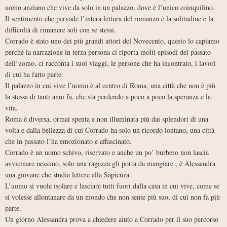
uomo anziano che vive da solo in un palazzo, dove è l’unico coinquilino.
Il sentimento che pervade l’intera lettura del romanzo è la solitudine e la
difficoltà di rimanere soli con se stessi.
Corrado è stato uno dei più grandi attori del Novecento, questo lo capiamo
perché la narrazione in terza persona ci riporta molti episodi del passato
dell’uomo, ci racconta i suoi viaggi, le persone che ha incontrato, i lavori
di cui ha fatto parte.
Il palazzo in cui vive l’uomo è al centro di Roma, una città che non è più
la stessa di tanti anni fa, che sta perdendo a poco a poco la speranza e la
vita.
Roma è diversa, ormai spenta e non illuminata più dai splendori di una
volta e dalla bellezza di cui Corrado ha solo un ricordo lontano, una città
che in passato l’ha emozionato e affascinato.
Corrado è un uomo schivo, riservato e anche un po’ burbero non lascia
avvicinare nessuno, solo una ragazza gli porta da mangiare , è Alessandra
una giovane che studia lettere alla Sapienza.
L’uomo si vuole isolare e lasciare tutti fuori dalla casa in cui vive, come se
si volesse allontanare da un mondo che non sente più suo, di cui non fa più
parte.
Un giorno Alessandra prova a chiedere aiuto a Corrado per il suo percorso