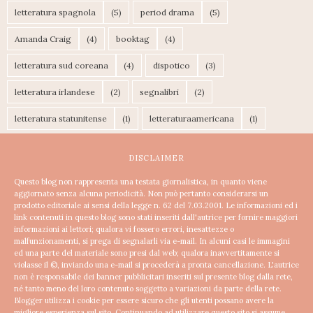
letteratura spagnola
(5)
period drama
(5)
Amanda Craig
(4)
booktag
(4)
letteratura sud coreana
(4)
dispotico
(3)
letteratura irlandese
(2)
segnalibri
(2)
letteratura statunitense
(1)
letteraturaamericana
(1)
DISCLAIMER
Questo blog non rappresenta una testata giornalistica, in quanto viene
aggiornato senza alcuna periodicità. Non può pertanto considerarsi un
prodotto editoriale ai sensi della legge n. 62 del 7.03.2001.
Le informazioni ed i
link contenuti in questo blog sono stati inseriti dall'autrice per fornire maggiori
informazioni ai lettori; qualora vi fossero errori, inesattezze o
malfunzionamenti, si prega di segnalarli via e-mail. In alcuni casi le immagini
ed una parte del materiale sono presi dal web; qualora inavvertitamente si
violasse il ©, inviando una e-mail si procederà a pronta cancellazione.
L'autrice
non è responsabile dei banner pubblicitari inseriti sul presente blog dalla rete,
né tanto meno del loro contenuto soggetto a variazioni da parte della rete.
Blogger utilizza i cookie per essere sicuro che gli utenti possano avere la
migliore esperienza sul sito. Continuando ad utilizzare questo sito si assume