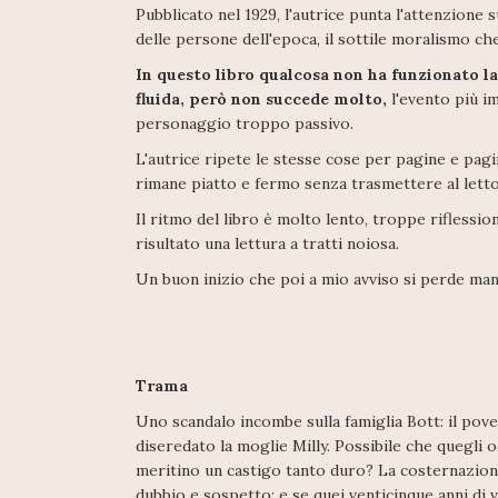
Pubblicato nel 1929, l'autrice punta l'attenzione s
delle persone dell'epoca, il sottile moralismo ch
In questo libro qualcosa non ha funzionato 
fluida, però non succede molto,
l'evento più i
personaggio troppo passivo.
L'autrice ripete le stesse cose per pagine e pagi
rimane piatto e fermo senza trasmettere al lett
Il ritmo del libro è molto lento, troppe riflessio
risultato una lettura a tratti noiosa.
Un buon inizio che poi a mio avviso si perde man
Trama
Uno scandalo incombe sulla famiglia Bott: il pov
diseredato la moglie Milly. Possibile che quegli o
meritino un castigo tanto duro? La costernazione
dubbio e sospetto: e se quei venticinque anni di