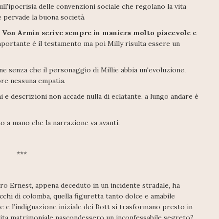
ull'ipocrisia delle convenzioni sociale che regolano la vita
e pervade la buona società.
la Von Armin scrive sempre in maniera molto piacevole e
mportante è il testamento ma poi Milly risulta essere un
ne senza che il personaggio di Millie abbia un'evoluzione,
ore nessuna empatia.
ni e descrizioni non accade nulla di eclatante, a lungo andare è
o a mano che la narrazione va avanti.
***
ero Ernest, appena deceduto in un incidente stradale, ha
cchi di colomba, quella figuretta tanto dolce e amabile
 e l’indignazione iniziale dei Bott si trasformano presto in
 vita matrimoniale nascondessero un inconfessabile segreto?