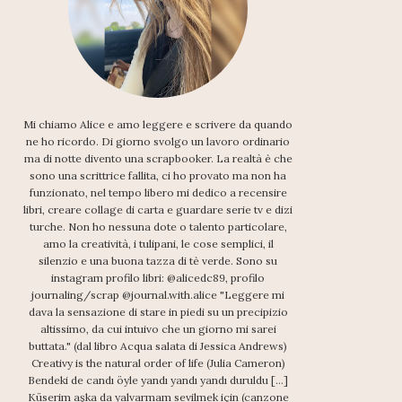
Mi chiamo Alice e amo leggere e scrivere da quando
ne ho ricordo. Di giorno svolgo un lavoro ordinario
ma di notte divento una scrapbooker. La realtà è che
sono una scrittrice fallita, ci ho provato ma non ha
funzionato, nel tempo libero mi dedico a recensire
libri, creare collage di carta e guardare serie tv e dizi
turche. Non ho nessuna dote o talento particolare,
amo la creatività, i tulipani, le cose semplici, il
silenzio e una buona tazza di tè verde. Sono su
instagram profilo libri: @alicedc89, profilo
journaling/scrap @journal.with.alice "Leggere mi
dava la sensazione di stare in piedi su un precipizio
altissimo, da cui intuivo che un giorno mi sarei
buttata." (dal libro Acqua salata di Jessica Andrews)
Creativy is the natural order of life (Julia Cameron)
Bendeki de candı öyle yandı yandı yandı duruldu [...]
Küserim aşka da yalvarmam sevilmek için (canzone