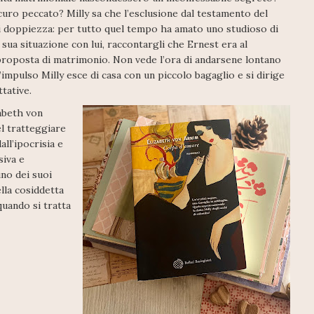
curo peccato? Milly sa che l’esclusione dal testamento del
di doppiezza: per tutto quel tempo ha amato uno studioso di
 sua situazione con lui, raccontargli che Ernest era al
 proposta di matrimonio. Non vede l’ora di andarsene lontano
. D’impulso Milly esce di casa con un piccolo bagaglio e si dirige
tative.
zabeth von
el tratteggiare
all’ipocrisia e
siva e
uno dei suoi
lla cosiddetta
uando si tratta