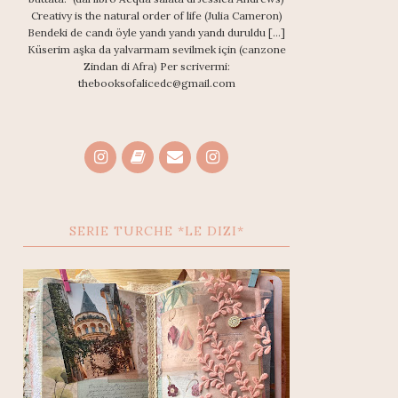
Creativy is the natural order of life (Julia Cameron)
Bendeki de candı öyle yandı yandı yandı duruldu [...]
Küserim aşka da yalvarmam sevilmek için (canzone
Zindan di Afra) Per scrivermi:
thebooksofalicedc@gmail.com
SERIE TURCHE *LE DIZI*