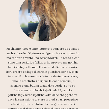
Mi chiamo Alice e amo leggere e scrivere da quando
ne ho ricordo. Di giorno svolgo un lavoro ordinario
ma di notte divento una scrapbooker. La realtà è che
sono una scrittrice fallita, ci ho provato ma non ha
funzionato, nel tempo libero mi dedico a recensire
libri, creare collage di carta e guardare serie tv e dizi
turche. Non ho nessuna dote o talento particolare,
amo la creatività, i tulipani, le cose semplici, il
silenzio e una buona tazza di tè verde. Sono su
instagram profilo libri: @alicedc89, profilo
journaling/scrap @journal.with.alice "Leggere mi
dava la sensazione di stare in piedi su un precipizio
altissimo, da cui intuivo che un giorno mi sarei
buttata." (dal libro Acqua salata di Jessica Andrews)