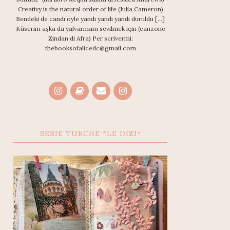
Creativy is the natural order of life (Julia Cameron)
Bendeki de candı öyle yandı yandı yandı duruldu [...]
Küserim aşka da yalvarmam sevilmek için (canzone
Zindan di Afra) Per scrivermi:
thebooksofalicedc@gmail.com
SERIE TURCHE *LE DIZI*