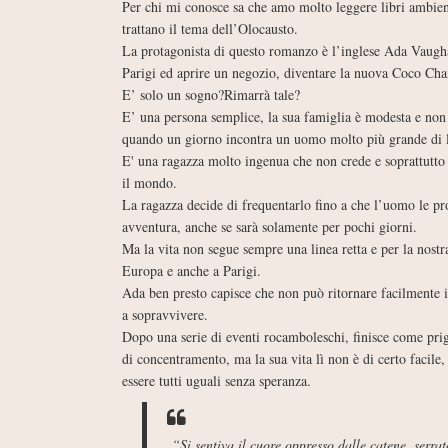
Per chi mi conosce sa che amo molto leggere libri ambient
trattano il tema dell’Olocausto.
La protagonista di questo romanzo è l’inglese Ada Vaugha
Parigi ed aprire un negozio, diventare la nuova Coco Cha
E’ solo un sogno?Rimarrà tale?
E’ una persona semplice, la sua famiglia è modesta e non 
quando un giorno incontra un uomo molto più grande di le
E' una ragazza molto ingenua che non crede e soprattutto 
il mondo.
La ragazza decide di frequentarlo fino a che l’uomo le pr
avventura, anche se sarà solamente per pochi giorni.
Ma la vita non segue sempre una linea retta e per la nostr
Europa e anche a Parigi.
Ada ben presto capisce che non può ritornare facilmente i
a sopravvivere.
Dopo una serie di eventi rocamboleschi, finisce come pri
di concentramento, ma la sua vita lì non è di certo facil
essere tutti uguali senza speranza.
“Si sentiva il cuore oppresso dalle catene, serra