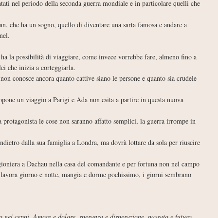
ati nel periodo della seconda guerra mondiale e in particolare quelli che
n, che ha un sogno, quello di diventare una sarta famosa e andare a
nel.
ha la possibilità di viaggiare, come invece vorrebbe fare, almeno fino a
i che inizia a corteggiarla.
non conosce ancora quanto cattive siano le persone e quanto sia crudele
opone un viaggio a Parigi e Ada non esita a partire in questa nuova
a protagonista le cose non saranno affatto semplici, la guerra irrompe in
ndietro dalla sua famiglia a Londra, ma dovrà lottare da sola per riuscire
gioniera a Dachau nella casa del comandante e per fortuna non nel campo
e, lavora giorno e notte, mangia e dorme pochissimo, i giorni sembrano
to nei ceppi. Amore e dolore, speranza e disperazione, passato e futuro