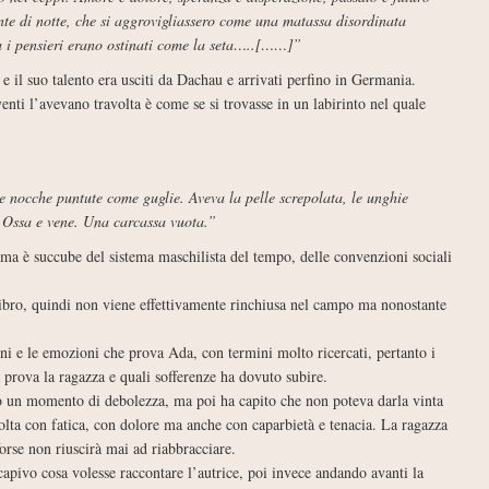
te di notte, che si aggrovigliassero come una matassa disordinata
Ma i pensieri erano ostinati come la seta…..[……]”
à e il suo talento era usciti da Dachau e arrivati perfino in Germania.
enti l’avevano travolta è come se si trovasse in un labirinto nel quale
,le nocche puntute come guglie. Aveva la pelle screpolata, le unghie
. Ossa e vene. Una carcassa vuota.”
ma è succube del sistema maschilista del tempo, delle convenzioni sociali
 libro, quindi non viene effettivamente rinchiusa nel campo ma nonostante
i e le emozioni che prova Ada, con termini molto ricercati, pertanto i
prova la ragazza e quali sofferenze ha dovuto subire.
o un momento di debolezza, ma poi ha capito che non poteva darla vinta
volta con fatica, con dolore ma anche con caparbietà e tenacia. La ragazza
forse non riuscirà mai ad riabbracciare.
capivo cosa volesse raccontare l’autrice, poi invece andando avanti la