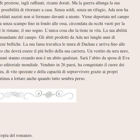
e preziose, tagli raffinati, ricami dorati. Ma la guerra allunga la sua
 possibilità di ritornare a casa. Senza soldi, senza un rifugio, Ada non ha
 soldati nazisti non si fermano davanti a niente. Viene deportata nel campo
 senza scampo fino in fondo alle ossa, circondata da occhi vuoti per la
le rimane, il suo sogno. L’unica cosa che la tiene in vita. La sua abilità
comandante del campo. Gli abiti prodotti da Ada nei lunghi anni di
ezze belliche. La sua fama travalica le mura di Dachau e arriva fino alle
 che dovrà essere il più bello della sua carriera. Un vestito da sera nero,
ani stanno creando non è un abito qualsiasi. Sarà l’abito da sposa di Eva
 editoriale mondiale. Venduto in 26 paesi, ha conquistato il cuore dei
nza, di vite spezzate e della capacità di sopravvivere grazie ai propri
ntinua a lottare anche quando tutto sembra perso.
 copia del romanzo.