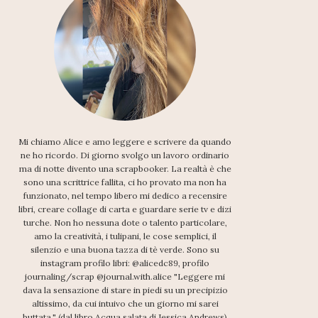
Mi chiamo Alice e amo leggere e scrivere da quando
ne ho ricordo. Di giorno svolgo un lavoro ordinario
ma di notte divento una scrapbooker. La realtà è che
sono una scrittrice fallita, ci ho provato ma non ha
funzionato, nel tempo libero mi dedico a recensire
libri, creare collage di carta e guardare serie tv e dizi
turche. Non ho nessuna dote o talento particolare,
amo la creatività, i tulipani, le cose semplici, il
silenzio e una buona tazza di tè verde. Sono su
instagram profilo libri: @alicedc89, profilo
journaling/scrap @journal.with.alice "Leggere mi
dava la sensazione di stare in piedi su un precipizio
altissimo, da cui intuivo che un giorno mi sarei
buttata." (dal libro Acqua salata di Jessica Andrews)