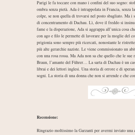
Parigi le fa toccare con mano i confini del suo sogno: stoff
ombra senza pietà. Ada è intrappolata in Francia, senza la
colpe, se non quella di trovarsi nel posto sbagliato. Ma i
di concentramento di Dachau. Lì, dove il freddo si insinua
fame e la disperazione, Ada si aggrappa all’unica cosa che 
con ago e filo le permette di lavorare per la moglie del 
prigionia sono sempre più ricercati, nonostante le ristrett
più alte gerarchie naziste. Le viene commissionato un abito
con una rosa rossa. Ma Ada non sa che quello che le sue m
Braun, l’amante del Führer… La sarta di Dachau è un caso
librai e dei lettori inglesi. Una storia di orrore e di spera
sogni. La storia di una donna che non si arrende e che co
Recensione:
Ringrazio moltissimo la Garzanti per avermi inviato una