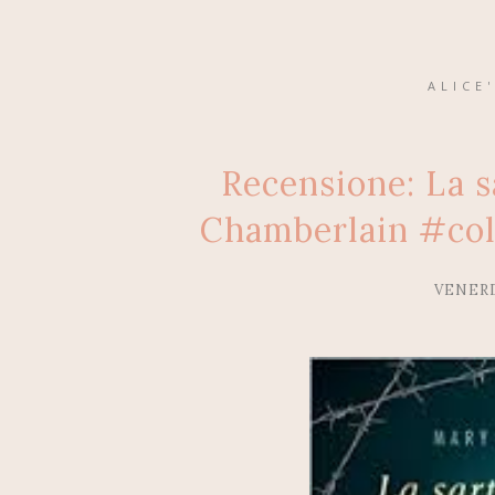
ALICE
Recensione: La s
Chamberlain #col
VENERD