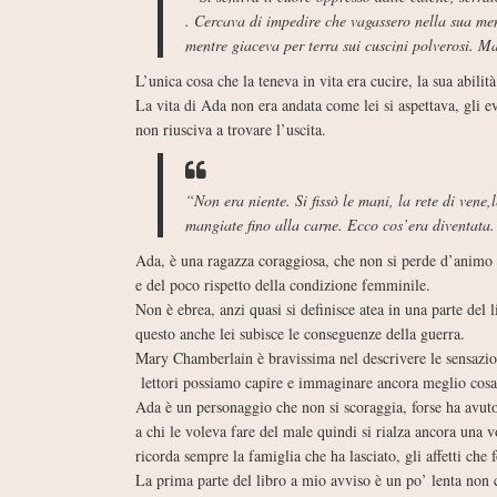
. Cercava di impedire che vagassero nella sua men
mentre giaceva per terra sui cuscini polverosi. 
L’unica cosa che la teneva in vita era cucire, la sua abilit
La vita di Ada non era andata come lei si aspettava, gli ev
non riusciva a trovare l’uscita.
“Non era niente. Si fissò le mani, la rete di vene
mangiate fino alla carne. Ecco cos’era diventata
Ada, è una ragazza coraggiosa, che non si perde d’animo 
e del poco rispetto della condizione femminile.
Non è ebrea, anzi quasi si definisce atea in una parte del
questo anche lei subisce le conseguenze della guerra.
Mary Chamberlain è bravissima nel descrivere le sensazion
lettori possiamo capire e immaginare ancora meglio cosa 
Ada è un personaggio che non si scoraggia, forse ha avut
a chi le voleva fare del male quindi si rialza ancora una 
ricorda sempre la famiglia che ha lasciato, gli affetti che 
La prima parte del libro a mio avviso è un po’ lenta non 