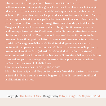
informazioni ai lettori; qualora vi fossero errori, inesattezze o
malfunzionamenti, si prega di segnalarli via e-mail. In alcuni casi le immagini
ed una parte del materiale sono presi dal web; qualora inavvertitamente si
violasse il ©, inviando una e-mail si procederà a pronta cancellazione.
L'autrice
non è responsabile dei banner pubblicitari inseriti sul presente blog dalla rete,
né tanto meno del loro contenuto soggetto a variazioni da parte della rete.
Blogger utilizza i cookie per essere sicuro che gli utenti possano avere la
migliore esperienza sul sito. Continuando ad utilizzare questo sito si assume
che l'utente ne sia felice.
L'autrice non è responsabile per il contenuto dei
commenti inseriti nei post dai lettori; in ogni caso i commenti ritenuti offensivi
o lesivi dell’immagine o dell’onorabilità di terzi, di genere spam, razzisti,
contenenti dati personali non conformi al rispetto delle norme sulla privacy o
comunque ritenuti inadatti (ad insindacabile giudizio dell’autrice stessa)
saranno rimossi.
I vari contenuti del blog sono di proprietà dell'autrice e la loro
riproduzione parziale o integrale può essere citata, previa autorizzazione
dell'autrice, tramite un link della fonte.
Informativa Privacy (art. 13 D.Lgs. 196/2003)
I dati che i partecipanti al Blog conferiscono all’atto della loro iscrizione sono
limitati all’indirizzo e-mail e sono obbligatori al fine di ricevere la notifica di
pubblicazione di un post.
Copyright
The books of Alice
. Designed by
Catnip Design | Be SophistiCATed