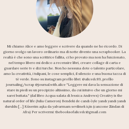
Mi chiamo Alice e amo leggere e scrivere da quando ne ho ricordo. Di
giorno svolgo un lavoro ordinario ma di notte divento una scrapbooker. La
realtà è che sono una scrittrice fallita, ci ho provato ma non ha funzionato,
nel tempo libero mi dedico a recensire libri, creare collage di carta e
guardare serie tv e dizi turche. Non ho nessuna dote o talento particolare,
amo la creatività, i tulipani, le cose semplici, il silenzio e una buona tazza di
tè verde. Sono su instagram profilo libri: @alicedc89, profilo
journaling/scrap @journal.with.alice "Leggere mi dava la sensazione di
stare in piedi su un precipizio altissimo, da cui intuivo che un giorno mi
sarei buttata." (dal libro Acqua salata di Jessica Andrews) Creativy is the
natural order of life (Julia Cameron) Bendeki de candı öyle yandı yandı yandı
duruldu [...] Küserim aşka da yalvarmam sevilmek için (canzone Zindan di
Afra) Per scrivermi: thebooksofalicedc@gmail.com