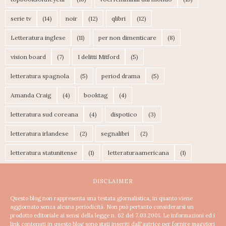
serie tv
(14)
noir
(12)
qlibri
(12)
Letteratura inglese
(11)
per non dimenticare
(8)
vision board
(7)
I delitti Mitford
(5)
letteratura spagnola
(5)
period drama
(5)
Amanda Craig
(4)
booktag
(4)
letteratura sud coreana
(4)
dispotico
(3)
letteratura irlandese
(2)
segnalibri
(2)
letteratura statunitense
(1)
letteraturaamericana
(1)
DISCLAIMER
Questo blog non rappresenta una testata giornalistica, in quanto viene
aggiornato senza alcuna periodicità. Non può pertanto considerarsi un
prodotto editoriale ai sensi della legge n. 62 del 7.03.2001.
Le informazioni ed i
link contenuti in questo blog sono stati inseriti dall'autrice per fornire maggiori