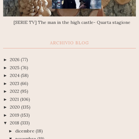
[SERIE TV] The man in the high castle- Quarta stagione
ARCHIVIO BLOG
2026
(77)
►
2025
(76)
►
2024
(58)
►
2023
(66)
►
2022
(95)
►
2021
(106)
►
2020
(135)
►
2019
(153)
►
2018
(333)
▼
dicembre
(18)
►
novembre
(19)
▼