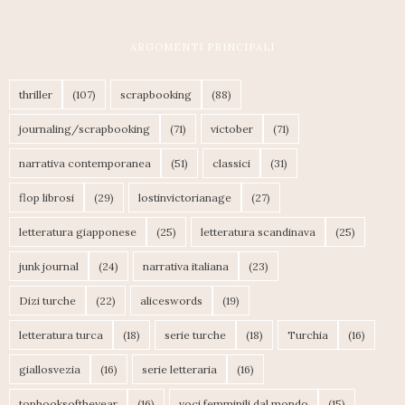
ARGOMENTI PRINCIPALI
thriller
(107)
scrapbooking
(88)
journaling/scrapbooking
(71)
victober
(71)
narrativa contemporanea
(51)
classici
(31)
flop librosi
(29)
lostinvictorianage
(27)
letteratura giapponese
(25)
letteratura scandinava
(25)
junk journal
(24)
narrativa italiana
(23)
Dizi turche
(22)
aliceswords
(19)
letteratura turca
(18)
serie turche
(18)
Turchia
(16)
giallosvezia
(16)
serie letteraria
(16)
topbooksoftheyear
(16)
voci femminili dal mondo
(15)