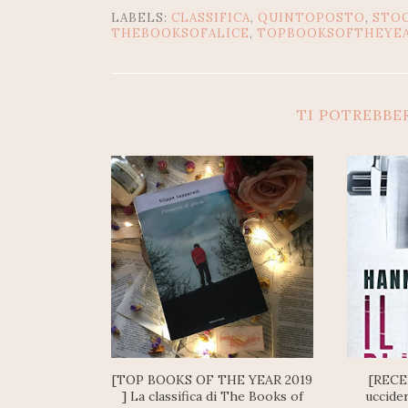
LABELS:
CLASSIFICA
,
QUINTOPOSTO
,
STO
THEBOOKSOFALICE
,
TOPBOOKSOFTHEYE
TI POTREBBE
[TOP BOOKS OF THE YEAR 2019
[RECE
] La classifica di The Books of
uccide