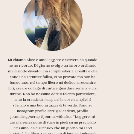
Mi chiamo Alice e amo leggere e scrivere da quando
ne ho ricordo. Di giorno svolgo un lavoro ordinario
ma di notte divento una scrapbooker. La realtà è che
sono una scrittrice fallita, ci ho provato ma non ha
funzionato, nel tempo libero mi dedico a recensire
libri, creare collage di carta e guardare serie tv e dizi
turche. Non ho nessuna dote o talento particolare,
amo la creatività, i tulipani, le cose semplici, il
silenzio e una buona tazza di tè verde. Sono su
instagram profilo libri: @alicedc89, profilo
journaling/scrap @journal.with.alice "Leggere mi
dava la sensazione di stare in piedi su un precipizio
altissimo, da cui intuivo che un giorno mi sarei
buttata." (dal libro Acqua salata di Jessica Andrews)