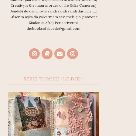
Creativy is the natural order of life (Julia Cameron)
Bendeki de candı öyle yandı yandı yandı duruldu [...]
Küserim aşka da yalvarmam sevilmek için (canzone
Zindan di Afra) Per scrivermi:
thebooksofalicedc@gmail.com
SERIE TURCHE *LE DIZI*