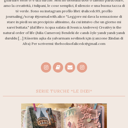
guardare serie tv e dizi turche. Non ho nessuna dote o talento particolare,
amo la creatività, i tulipani, le cose semplici, il silenzio e una buona tazza di
tè verde. Sono su instagram profilo libri: @alicedc89, profilo
journaling/scrap @journal.with.alice "Leggere mi dava la sensazione di
stare in piedi su un precipizio altissimo, da cui intuivo che un giorno mi
sarei buttata." (dal libro Acqua salata di Jessica Andrews) Creativy is the
natural order of life (Julia Cameron) Bendeki de candı öyle yandı yandı yandı
duruldu [...] Küserim aşka da yalvarmam sevilmek için (canzone Zindan di
Afra) Per scrivermi: thebooksofalicedc@gmail.com
SERIE TURCHE *LE DIZI*