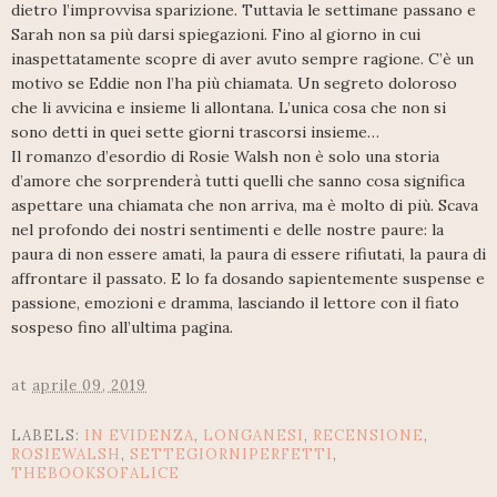
dietro l’improvvisa sparizione. Tuttavia le settimane passano e
Sarah non sa più darsi spiegazioni. Fino al giorno in cui
inaspettatamente scopre di aver avuto sempre ragione. C’è un
motivo se Eddie non l’ha più chiamata. Un segreto doloroso
che li avvicina e insieme li allontana. L’unica cosa che non si
sono detti in quei sette giorni trascorsi insieme…
Il romanzo d’esordio di Rosie Walsh non è solo una storia
d’amore che sorprenderà tutti quelli che sanno cosa significa
aspettare una chiamata che non arriva, ma è molto di più. Scava
nel profondo dei nostri sentimenti e delle nostre paure: la
paura di non essere amati, la paura di essere rifiutati, la paura di
affrontare il passato. E lo fa dosando sapientemente suspense e
passione, emozioni e dramma, lasciando il lettore con il fiato
sospeso fino all’ultima pagina.
at
aprile 09, 2019
LABELS:
IN EVIDENZA
,
LONGANESI
,
RECENSIONE
,
ROSIEWALSH
,
SETTEGIORNIPERFETTI
,
THEBOOKSOFALICE