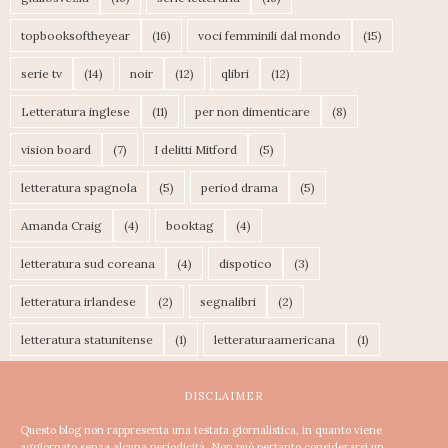
topbooksoftheyear
(16)
voci femminili dal mondo
(15)
serie tv
(14)
noir
(12)
qlibri
(12)
Letteratura inglese
(11)
per non dimenticare
(8)
vision board
(7)
I delitti Mitford
(5)
letteratura spagnola
(5)
period drama
(5)
Amanda Craig
(4)
booktag
(4)
letteratura sud coreana
(4)
dispotico
(3)
letteratura irlandese
(2)
segnalibri
(2)
letteratura statunitense
(1)
letteraturaamericana
(1)
DISCLAIMER
Questo blog non rappresenta una testata giornalistica, in quanto viene
aggiornato senza alcuna periodicità. Non può pertanto considerarsi un