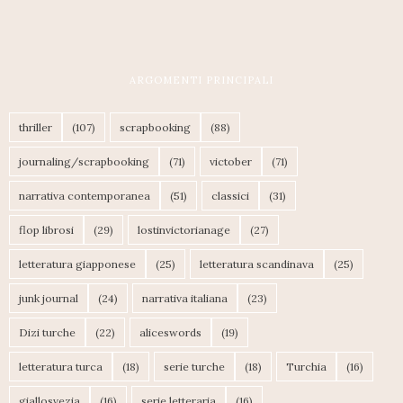
ARGOMENTI PRINCIPALI
thriller
(107)
scrapbooking
(88)
journaling/scrapbooking
(71)
victober
(71)
narrativa contemporanea
(51)
classici
(31)
flop librosi
(29)
lostinvictorianage
(27)
letteratura giapponese
(25)
letteratura scandinava
(25)
junk journal
(24)
narrativa italiana
(23)
Dizi turche
(22)
aliceswords
(19)
letteratura turca
(18)
serie turche
(18)
Turchia
(16)
giallosvezia
(16)
serie letteraria
(16)