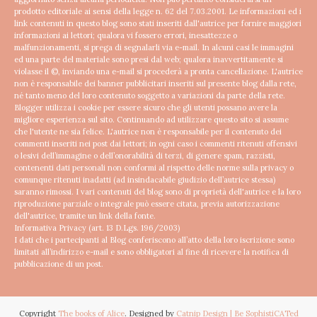
prodotto editoriale ai sensi della legge n. 62 del 7.03.2001.
Le informazioni ed i
link contenuti in questo blog sono stati inseriti dall'autrice per fornire maggiori
informazioni ai lettori; qualora vi fossero errori, inesattezze o
malfunzionamenti, si prega di segnalarli via e-mail. In alcuni casi le immagini
ed una parte del materiale sono presi dal web; qualora inavvertitamente si
violasse il ©, inviando una e-mail si procederà a pronta cancellazione.
L'autrice
non è responsabile dei banner pubblicitari inseriti sul presente blog dalla rete,
né tanto meno del loro contenuto soggetto a variazioni da parte della rete.
Blogger utilizza i cookie per essere sicuro che gli utenti possano avere la
migliore esperienza sul sito. Continuando ad utilizzare questo sito si assume
che l'utente ne sia felice.
L'autrice non è responsabile per il contenuto dei
commenti inseriti nei post dai lettori; in ogni caso i commenti ritenuti offensivi
o lesivi dell’immagine o dell’onorabilità di terzi, di genere spam, razzisti,
contenenti dati personali non conformi al rispetto delle norme sulla privacy o
comunque ritenuti inadatti (ad insindacabile giudizio dell’autrice stessa)
saranno rimossi.
I vari contenuti del blog sono di proprietà dell'autrice e la loro
riproduzione parziale o integrale può essere citata, previa autorizzazione
dell'autrice, tramite un link della fonte.
Informativa Privacy (art. 13 D.Lgs. 196/2003)
I dati che i partecipanti al Blog conferiscono all’atto della loro iscrizione sono
limitati all’indirizzo e-mail e sono obbligatori al fine di ricevere la notifica di
pubblicazione di un post.
Copyright
The books of Alice
. Designed by
Catnip Design | Be SophistiCATed