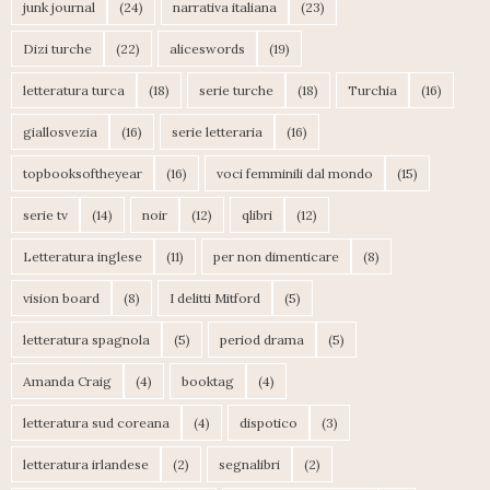
junk journal
(24)
narrativa italiana
(23)
Dizi turche
(22)
aliceswords
(19)
letteratura turca
(18)
serie turche
(18)
Turchia
(16)
giallosvezia
(16)
serie letteraria
(16)
topbooksoftheyear
(16)
voci femminili dal mondo
(15)
serie tv
(14)
noir
(12)
qlibri
(12)
Letteratura inglese
(11)
per non dimenticare
(8)
vision board
(8)
I delitti Mitford
(5)
letteratura spagnola
(5)
period drama
(5)
Amanda Craig
(4)
booktag
(4)
letteratura sud coreana
(4)
dispotico
(3)
letteratura irlandese
(2)
segnalibri
(2)