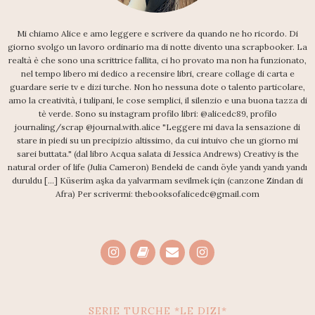
Mi chiamo Alice e amo leggere e scrivere da quando ne ho ricordo. Di
giorno svolgo un lavoro ordinario ma di notte divento una scrapbooker. La
realtà è che sono una scrittrice fallita, ci ho provato ma non ha funzionato,
nel tempo libero mi dedico a recensire libri, creare collage di carta e
guardare serie tv e dizi turche. Non ho nessuna dote o talento particolare,
amo la creatività, i tulipani, le cose semplici, il silenzio e una buona tazza di
tè verde. Sono su instagram profilo libri: @alicedc89, profilo
journaling/scrap @journal.with.alice "Leggere mi dava la sensazione di
stare in piedi su un precipizio altissimo, da cui intuivo che un giorno mi
sarei buttata." (dal libro Acqua salata di Jessica Andrews) Creativy is the
natural order of life (Julia Cameron) Bendeki de candı öyle yandı yandı yandı
duruldu [...] Küserim aşka da yalvarmam sevilmek için (canzone Zindan di
Afra) Per scrivermi: thebooksofalicedc@gmail.com
SERIE TURCHE *LE DIZI*