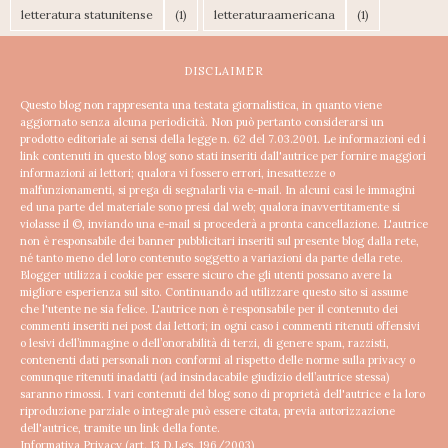
letteratura statunitense
(1)
letteraturaamericana
(1)
DISCLAIMER
Questo blog non rappresenta una testata giornalistica, in quanto viene
aggiornato senza alcuna periodicità. Non può pertanto considerarsi un
prodotto editoriale ai sensi della legge n. 62 del 7.03.2001.
Le informazioni ed i
link contenuti in questo blog sono stati inseriti dall'autrice per fornire maggiori
informazioni ai lettori; qualora vi fossero errori, inesattezze o
malfunzionamenti, si prega di segnalarli via e-mail. In alcuni casi le immagini
ed una parte del materiale sono presi dal web; qualora inavvertitamente si
violasse il ©, inviando una e-mail si procederà a pronta cancellazione.
L'autrice
non è responsabile dei banner pubblicitari inseriti sul presente blog dalla rete,
né tanto meno del loro contenuto soggetto a variazioni da parte della rete.
Blogger utilizza i cookie per essere sicuro che gli utenti possano avere la
migliore esperienza sul sito. Continuando ad utilizzare questo sito si assume
che l'utente ne sia felice.
L'autrice non è responsabile per il contenuto dei
commenti inseriti nei post dai lettori; in ogni caso i commenti ritenuti offensivi
o lesivi dell’immagine o dell’onorabilità di terzi, di genere spam, razzisti,
contenenti dati personali non conformi al rispetto delle norme sulla privacy o
comunque ritenuti inadatti (ad insindacabile giudizio dell’autrice stessa)
saranno rimossi.
I vari contenuti del blog sono di proprietà dell'autrice e la loro
riproduzione parziale o integrale può essere citata, previa autorizzazione
dell'autrice, tramite un link della fonte.
Informativa Privacy (art. 13 D.Lgs. 196/2003)