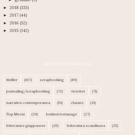
2018
(333)
►
2017
(44)
►
2016
(52)
►
2015
(142)
►
ARGOMENTI PRINCIPALI
thriller
(107)
scrapbooking
(89)
journaling/scrapbooking
(72)
victober
(71)
narrativa contemporanea
(51)
classici
(31)
flop librosi
(29)
lostinvictorianage
(27)
letteratura giapponese
(25)
letteratura scandinava
(25)