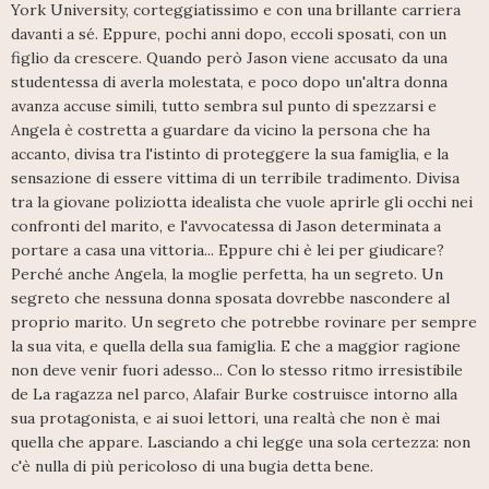
York University, corteggiatissimo e con una brillante carriera
davanti a sé. Eppure, pochi anni dopo, eccoli sposati, con un
figlio da crescere. Quando però Jason viene accusato da una
studentessa di averla molestata, e poco dopo un'altra donna
avanza accuse simili, tutto sembra sul punto di spezzarsi e
Angela è costretta a guardare da vicino la persona che ha
accanto, divisa tra l'istinto di proteggere la sua famiglia, e la
sensazione di essere vittima di un terribile tradimento. Divisa
tra la giovane poliziotta idealista che vuole aprirle gli occhi nei
confronti del marito, e l'avvocatessa di Jason determinata a
portare a casa una vittoria... Eppure chi è lei per giudicare?
Perché anche Angela, la moglie perfetta, ha un segreto. Un
segreto che nessuna donna sposata dovrebbe nascondere al
proprio marito. Un segreto che potrebbe rovinare per sempre
la sua vita, e quella della sua famiglia. E che a maggior ragione
non deve venir fuori adesso... Con lo stesso ritmo irresistibile
de La ragazza nel parco, Alafair Burke costruisce intorno alla
sua protagonista, e ai suoi lettori, una realtà che non è mai
quella che appare. Lasciando a chi legge una sola certezza: non
c'è nulla di più pericoloso di una bugia detta bene.