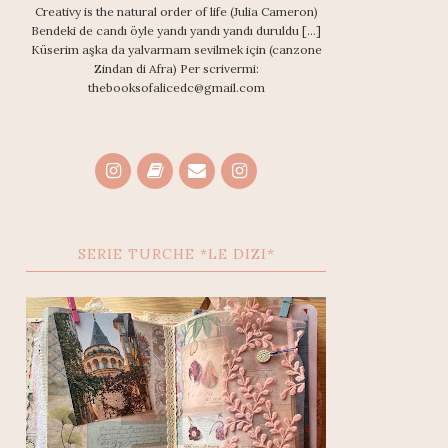
Creativy is the natural order of life (Julia Cameron)
Bendeki de candı öyle yandı yandı yandı duruldu [...]
Küserim aşka da yalvarmam sevilmek için (canzone
Zindan di Afra) Per scrivermi:
thebooksofalicedc@gmail.com
SERIE TURCHE *LE DIZI*