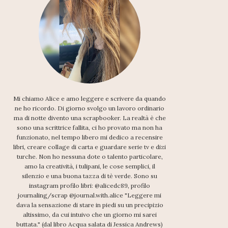
Mi chiamo Alice e amo leggere e scrivere da quando
ne ho ricordo. Di giorno svolgo un lavoro ordinario
ma di notte divento una scrapbooker. La realtà è che
sono una scrittrice fallita, ci ho provato ma non ha
funzionato, nel tempo libero mi dedico a recensire
libri, creare collage di carta e guardare serie tv e dizi
turche. Non ho nessuna dote o talento particolare,
amo la creatività, i tulipani, le cose semplici, il
silenzio e una buona tazza di tè verde. Sono su
instagram profilo libri: @alicedc89, profilo
journaling/scrap @journal.with.alice "Leggere mi
dava la sensazione di stare in piedi su un precipizio
altissimo, da cui intuivo che un giorno mi sarei
buttata." (dal libro Acqua salata di Jessica Andrews)