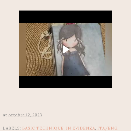
at
ottobre 12, 2023
LABELS:
BASIC TECHNIQUE
,
IN EVIDENZA
,
ITA/ENG
,