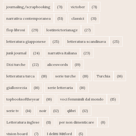
journaling/scrapbooking
(71)
victober
(71)
narrativa contemporanea
(51)
classici
(31)
flop librosi
(29)
lostinvictorianage
(27)
letteratura giapponese
(25)
letteratura scandinava
(25)
junk journal
(24)
narrativa italiana
(23)
Dizi turche
(22)
aliceswords
(19)
letteratura turca
(18)
serie turche
(18)
Turchia
(16)
giallosvezia
(16)
serie letteraria
(16)
topbooksoftheyear
(16)
voci femminili dal mondo
(15)
serie tv
(14)
noir
(12)
qlibri
(12)
Letteratura inglese
(11)
per non dimenticare
(8)
vision board
(7)
I delitti Mitford
(5)