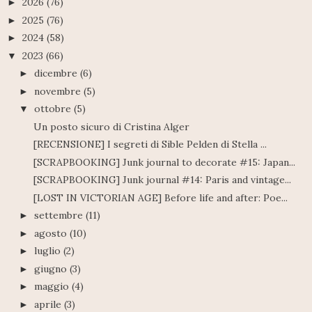
2026
(76)
►
2025
(76)
►
2024
(58)
►
2023
(66)
▼
dicembre
(6)
►
novembre
(5)
►
ottobre
(5)
▼
Un posto sicuro di Cristina Alger
[RECENSIONE] I segreti di Sible Pelden di Stella ...
[SCRAPBOOKING] Junk journal to decorate #15: Japan...
[SCRAPBOOKING] Junk journal #14: Paris and vintage...
[LOST IN VICTORIAN AGE] Before life and after: Poe...
settembre
(11)
►
agosto
(10)
►
luglio
(2)
►
giugno
(3)
►
maggio
(4)
►
aprile
(3)
►