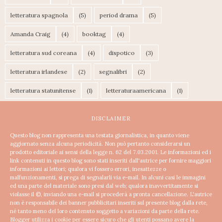
letteratura spagnola
(5)
period drama
(5)
Amanda Craig
(4)
booktag
(4)
letteratura sud coreana
(4)
dispotico
(3)
letteratura irlandese
(2)
segnalibri
(2)
letteratura statunitense
(1)
letteraturaamericana
(1)
DISCLAIMER
Questo blog non rappresenta una testata giornalistica, in quanto viene
aggiornato senza alcuna periodicità. Non può pertanto considerarsi un
prodotto editoriale ai sensi della legge n. 62 del 7.03.2001.
Le informazioni ed i
link contenuti in questo blog sono stati inseriti dall'autrice per fornire maggiori
informazioni ai lettori; qualora vi fossero errori, inesattezze o
malfunzionamenti, si prega di segnalarli via e-mail. In alcuni casi le immagini
ed una parte del materiale sono presi dal web; qualora inavvertitamente si
violasse il ©, inviando una e-mail si procederà a pronta cancellazione.
L'autrice
non è responsabile dei banner pubblicitari inseriti sul presente blog dalla rete,
né tanto meno del loro contenuto soggetto a variazioni da parte della rete.
Blogger utilizza i cookie per essere sicuro che gli utenti possano avere la