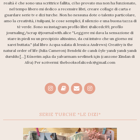
realtà è che sono una scrittrice fallita, ci ho provato ma non ha funzionato,
nel tempo libero mi dedico a recensire libri, creare collage di carta e
guardare serie tv e dizi turche. Non ho nessuna dote o talento particolare,
amo la creatività, i tulipani, le cose semplici, il silenzio e una buona tazza di
tè verde. Sono su instagram profilo libri: @alicedc89, profilo
journaling/scrap @journal.with.alice "Leggere mi dava la sensazione di
stare in piedi su un precipizio altissimo, da cui intuivo che un giorno mi
sarei buttata." (dal libro Acqua salata di Jessica Andrews) Creativy is the
natural order of life (Julia Cameron) Bendeki de candı öyle yandı yandı yandı
duruldu [...] Küserim aşka da yalvarmam sevilmek için (canzone Zindan di
Afra) Per scrivermi: thebooksofalicedc@gmail.com
SERIE TURCHE *LE DIZI*