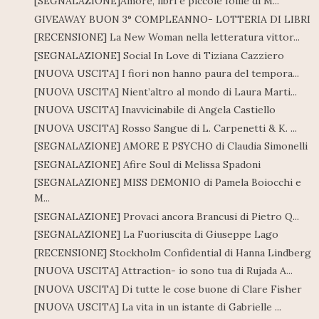
[SEGNALAZIONE]Amore, libri e piccole follie di M...
GIVEAWAY BUON 3° COMPLEANNO- LOTTERIA DI LIBRI
[RECENSIONE] La New Woman nella letteratura vittor...
[SEGNALAZIONE] Social In Love di Tiziana Cazziero
[NUOVA USCITA] I fiori non hanno paura del tempora...
[NUOVA USCITA] Nient’altro al mondo di Laura Marti...
[NUOVA USCITA] Inavvicinabile di Angela Castiello
[NUOVA USCITA] Rosso Sangue di L. Carpenetti & K. ...
[SEGNALAZIONE] AMORE E PSYCHO di Claudia Simonelli
[SEGNALAZIONE] Afire Soul di Melissa Spadoni
[SEGNALAZIONE] MISS DEMONIO di Pamela Boiocchi e
M...
[SEGNALAZIONE] Provaci ancora Brancusi di Pietro Q...
[SEGNALAZIONE] La Fuoriuscita di Giuseppe Lago
[RECENSIONE] Stockholm Confidential di Hanna Lindberg
[NUOVA USCITA] Attraction- io sono tua di Rujada A...
[NUOVA USCITA] Di tutte le cose buone di Clare Fisher
[NUOVA USCITA] La vita in un istante di Gabrielle ...