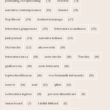
journaling/scrapbooking
(71)
victober
(71)
narrativa contemporanea
(51)
classici
(31)
flop librosi
(29)
lostinvictorianage
(27)
letteratura giapponese
(25)
letteratura scandinava
(25)
junk journal
(24)
narrativa italiana
(23)
Dizi turche
(22)
aliceswords
(19)
letteratura turca
(18)
serie turche
(18)
Turchia
(16)
giallosvezia
(16)
serie letteraria
(16)
topbooksoftheyear
(16)
voci femminili dal mondo
(15)
serie tv
(14)
noir
(12)
qlibri
(12)
Letteratura inglese
(11)
per non dimenticare
(8)
vision board
(7)
I delitti Mitford
(5)