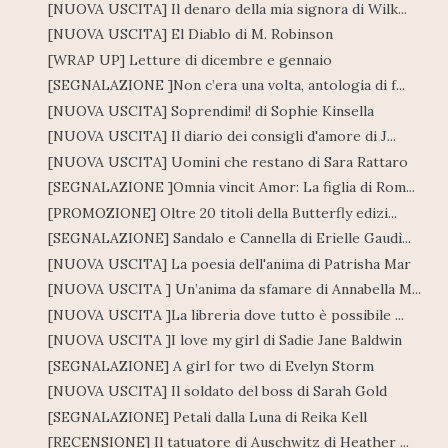
[NUOVA USCITA] Il denaro della mia signora di Wilk...
[NUOVA USCITA] El Diablo di M. Robinson
[WRAP UP] Letture di dicembre e gennaio
[SEGNALAZIONE ]Non c’era una volta, antologia di f...
[NUOVA USCITA] Soprendimi! di Sophie Kinsella
[NUOVA USCITA] Il diario dei consigli d'amore di J...
[NUOVA USCITA] Uomini che restano di Sara Rattaro
[SEGNALAZIONE ]Omnia vincit Amor: La figlia di Rom...
[PROMOZIONE] Oltre 20 titoli della Butterfly edizi...
[SEGNALAZIONE] Sandalo e Cannella di Erielle Gaudì...
[NUOVA USCITA] La poesia dell'anima di Patrisha Mar
[NUOVA USCITA ] Un’anima da sfamare di Annabella M...
[NUOVA USCITA ]La libreria dove tutto è possibile ...
[NUOVA USCITA ]I love my girl di Sadie Jane Baldwin
[SEGNALAZIONE] A girl for two di Evelyn Storm
[NUOVA USCITA] Il soldato del boss di Sarah Gold
[SEGNALAZIONE] Petali dalla Luna di Reika Kell
[RECENSIONE] Il tatuatore di Auschwitz di Heather ...