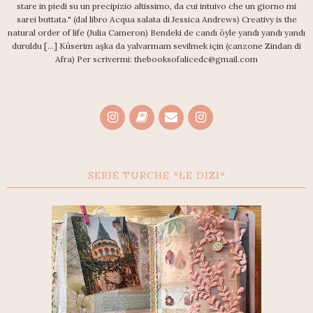
stare in piedi su un precipizio altissimo, da cui intuivo che un giorno mi
sarei buttata." (dal libro Acqua salata di Jessica Andrews) Creativy is the
natural order of life (Julia Cameron) Bendeki de candı öyle yandı yandı yandı
duruldu [...] Küserim aşka da yalvarmam sevilmek için (canzone Zindan di
Afra) Per scrivermi: thebooksofalicedc@gmail.com
SERIE TURCHE *LE DIZI*