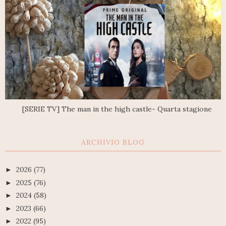
[SERIE TV] The man in the high castle- Quarta stagione
ARCHIVIO BLOG
2026
(77)
►
2025
(76)
►
2024
(58)
►
2023
(66)
►
2022
(95)
►