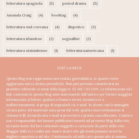
letteratura spagnola
(5)
period drama
(5)
Amanda Craig
(4)
booktag
(4)
letteratura sud coreana
(4)
dispotico
(3)
letteratura irlandese
(2)
segnalibri
(2)
letteratura statunitense
(1)
letteraturaamericana
(1)
DISCLAIMER
Questo blog non rappresenta una testata giornalistica, in quanto viene
aggiornato senza alcuna periodicità. Non può pertanto considerarsi un
prodotto editoriale ai sensi della legge n. 62 del 7.03.2001.
Le informazioni ed i
link contenuti in questo blog sono stati inseriti dall'autrice per fornire maggiori
informazioni ai lettori; qualora vi fossero errori, inesattezze o
malfunzionamenti, si prega di segnalarli via e-mail. In alcuni casi le immagini
ed una parte del materiale sono presi dal web; qualora inavvertitamente si
violasse il ©, inviando una e-mail si procederà a pronta cancellazione.
L'autrice
non è responsabile dei banner pubblicitari inseriti sul presente blog dalla rete,
né tanto meno del loro contenuto soggetto a variazioni da parte della rete.
Blogger utilizza i cookie per essere sicuro che gli utenti possano avere la
migliore esperienza sul sito. Continuando ad utilizzare questo sito si assume