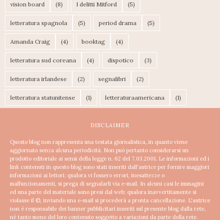
vision board
(8)
I delitti Mitford
(5)
letteratura spagnola
(5)
period drama
(5)
Amanda Craig
(4)
booktag
(4)
letteratura sud coreana
(4)
dispotico
(3)
letteratura irlandese
(2)
segnalibri
(2)
letteratura statunitense
(1)
letteraturaamericana
(1)
DISCLAIMER
Questo blog non rappresenta una testata giornalistica, in quanto viene
aggiornato senza alcuna periodicità. Non può pertanto considerarsi un
prodotto editoriale ai sensi della legge n. 62 del 7.03.2001.
Le informazioni ed i
link contenuti in questo blog sono stati inseriti dall'autrice per fornire maggiori
informazioni ai lettori; qualora vi fossero errori, inesattezze o
malfunzionamenti, si prega di segnalarli via e-mail. In alcuni casi le immagini
ed una parte del materiale sono presi dal web; qualora inavvertitamente si
violasse il ©, inviando una e-mail si procederà a pronta cancellazione.
L'autrice
non è responsabile dei banner pubblicitari inseriti sul presente blog dalla rete,
né tanto meno del loro contenuto soggetto a variazioni da parte della rete.