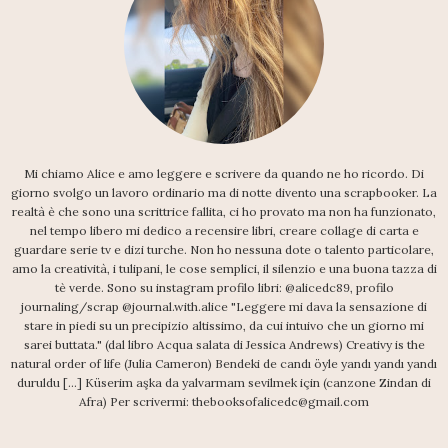
Mi chiamo Alice e amo leggere e scrivere da quando ne ho ricordo. Di
giorno svolgo un lavoro ordinario ma di notte divento una scrapbooker. La
realtà è che sono una scrittrice fallita, ci ho provato ma non ha funzionato,
nel tempo libero mi dedico a recensire libri, creare collage di carta e
guardare serie tv e dizi turche. Non ho nessuna dote o talento particolare,
amo la creatività, i tulipani, le cose semplici, il silenzio e una buona tazza di
tè verde. Sono su instagram profilo libri: @alicedc89, profilo
journaling/scrap @journal.with.alice "Leggere mi dava la sensazione di
stare in piedi su un precipizio altissimo, da cui intuivo che un giorno mi
sarei buttata." (dal libro Acqua salata di Jessica Andrews) Creativy is the
natural order of life (Julia Cameron) Bendeki de candı öyle yandı yandı yandı
duruldu [...] Küserim aşka da yalvarmam sevilmek için (canzone Zindan di
Afra) Per scrivermi: thebooksofalicedc@gmail.com