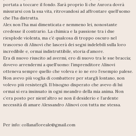
portata a toccare il fondo. Sarà proprio lì che Aurora dovrà
misurarsi con la sua vita, ritrovandosi ad affrontare quell’uomo
che l’ha distrutta.
Alex non l’ha mai dimenticata e nemmeno lei, nonostante
credesse il contrario. La chimica e la passione tra i due
riesplode violenta, ma c’è qualcosa di troppo oscuro nel
trascorso di Alinovi che lascerà dei segni indelebili sulla loro
incredibile e, ormai indistruttibile, storia d’amore.
Era di nuovo riuscito ad avermi, ero di nuovo tra le sue braccia;
dovevo arrendermi a quell’uomo: l’imprenditore Alinovi
otteneva sempre quello che voleva e io ne ero l’esempio palese.
Non avevo più voglia di combattere per stargli lontano, non
volevo più resistergli. Il bisogno disperato che avevo di lui
ormai si era insinuato in ogni meandro della mia anima. Non
c’era posto per nient’altro se non il desiderio e l’ardente
necessità di amare Alessandro Alinovi con tutta me stessa.
Per info: collanafloreale@gmail.com