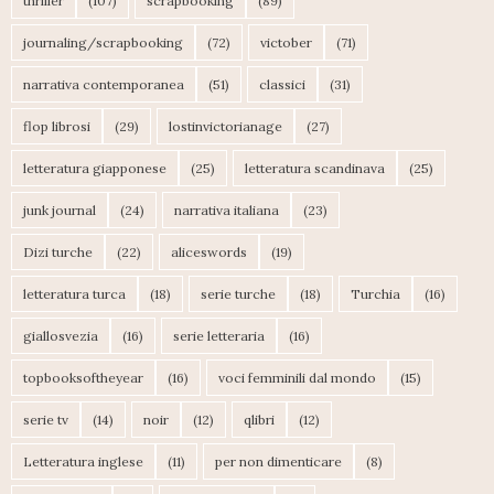
thriller
(107)
scrapbooking
(89)
journaling/scrapbooking
(72)
victober
(71)
narrativa contemporanea
(51)
classici
(31)
flop librosi
(29)
lostinvictorianage
(27)
letteratura giapponese
(25)
letteratura scandinava
(25)
junk journal
(24)
narrativa italiana
(23)
Dizi turche
(22)
aliceswords
(19)
letteratura turca
(18)
serie turche
(18)
Turchia
(16)
giallosvezia
(16)
serie letteraria
(16)
topbooksoftheyear
(16)
voci femminili dal mondo
(15)
serie tv
(14)
noir
(12)
qlibri
(12)
Letteratura inglese
(11)
per non dimenticare
(8)