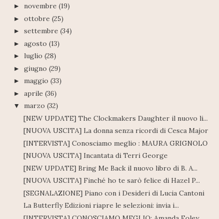
novembre
(19)
►
ottobre
(25)
►
settembre
(34)
►
agosto
(13)
►
luglio
(28)
►
giugno
(29)
►
maggio
(33)
►
aprile
(36)
►
marzo
(32)
▼
[NEW UPDATE] The Clockmakers Daughter il nuovo li...
[NUOVA USCITA] La donna senza ricordi di Cesca Major
[INTERVISTA] Conosciamo meglio : MAURA GRIGNOLO
[NUOVA USCITA] Incantata di Terri George
[NEW UPDATE] Bring Me Back il nuovo libro di B. A...
[NUOVA USCITA] Finché ho te sarò felice di Hazel P...
[SEGNALAZIONE] Piano con i Desideri di Lucia Cantoni
La Butterfly Edizioni riapre le selezioni: invia i...
[INTERVISTA] CONOSCIAMO MEGLIO: Amanda Foley