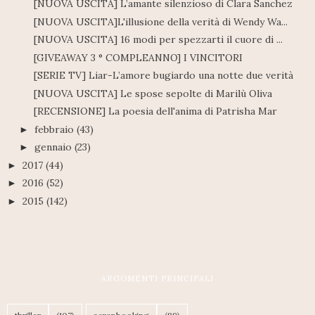
[NUOVA USCITA] L’amante silenzioso di Clara Sanchez
[NUOVA USCITA]L'illusione della verità di Wendy Wa...
[NUOVA USCITA] 16 modi per spezzarti il cuore di ...
[GIVEAWAY 3 ° COMPLEANNO] I VINCITORI
[SERIE TV] Liar-L’amore bugiardo una notte due verità
[NUOVA USCITA] Le spose sepolte di Marilù Oliva
[RECENSIONE] La poesia dell'anima di Patrisha Mar
febbraio
(43)
►
gennaio
(23)
►
2017
(44)
►
2016
(52)
►
2015
(142)
►
ARGOMENTI PRINCIPALI