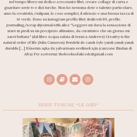
nel tempo libero mi dedico a recensire libri, creare collage di carta e
guardare serie tv e dizi turche. Non ho nessuna dote o talento particolare,
amo la creatività, i tulipani, le cose semplici, il silenzio e una buona tazza di
tè verde. Sono su instagram profilo libri: @alicedc89, profilo
journaling/scrap @journal.with.alice "Leggere mi dava la sensazione di
stare in piedi su un precipizio altissimo, da cui intuivo che un giorno mi
sarei buttata." (dal libro Acqua salata di Jessica Andrews) Creativy is the
natural order of life (Julia Cameron) Bendeki de candı öyle yandı yandı yandı
duruldu [...] Küserim aşka da yalvarmam sevilmek için (canzone Zindan di
Afra) Per scrivermi: thebooksofalicedc@gmail.com
SERIE TURCHE *LE DIZI*