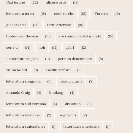
Dizi turche
(22)
aliceswords
(19)
letteratura turca
(18)
serie turche
(18)
Turchia
(16)
giallosvezia
(16)
serie letteraria
(16)
topbooksoftheyear
(16)
voci femminili dal mondo
(15)
serie tv
(14)
noir
(12)
qlibri
(12)
Letteratura inglese
(11)
per non dimenticare
(8)
vision board
(8)
I delitti Mitford
(5)
letteratura spagnola
(5)
period drama
(5)
Amanda Craig
(4)
booktag
(4)
letteratura sud coreana
(4)
dispotico
(3)
letteratura irlandese
(2)
segnalibri
(2)
letteratura statunitense
(1)
letteraturaamericana
(1)