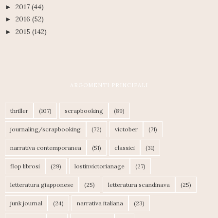
2017
(44)
►
2016
(52)
►
2015
(142)
►
ARGOMENTI PRINCIPALI
thriller
(107)
scrapbooking
(89)
journaling/scrapbooking
(72)
victober
(71)
narrativa contemporanea
(51)
classici
(31)
flop librosi
(29)
lostinvictorianage
(27)
letteratura giapponese
(25)
letteratura scandinava
(25)
junk journal
(24)
narrativa italiana
(23)