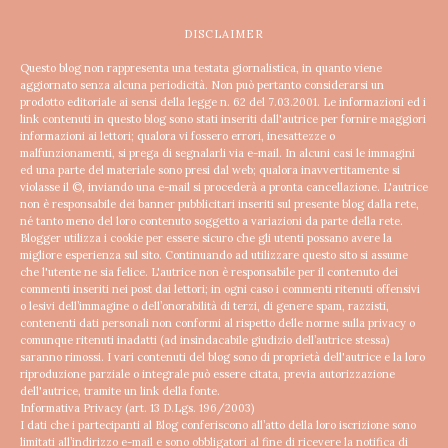
DISCLAIMER
Questo blog non rappresenta una testata giornalistica, in quanto viene
aggiornato senza alcuna periodicità. Non può pertanto considerarsi un
prodotto editoriale ai sensi della legge n. 62 del 7.03.2001.
Le informazioni ed i
link contenuti in questo blog sono stati inseriti dall'autrice per fornire maggiori
informazioni ai lettori; qualora vi fossero errori, inesattezze o
malfunzionamenti, si prega di segnalarli via e-mail. In alcuni casi le immagini
ed una parte del materiale sono presi dal web; qualora inavvertitamente si
violasse il ©, inviando una e-mail si procederà a pronta cancellazione.
L'autrice
non è responsabile dei banner pubblicitari inseriti sul presente blog dalla rete,
né tanto meno del loro contenuto soggetto a variazioni da parte della rete.
Blogger utilizza i cookie per essere sicuro che gli utenti possano avere la
migliore esperienza sul sito. Continuando ad utilizzare questo sito si assume
che l'utente ne sia felice.
L'autrice non è responsabile per il contenuto dei
commenti inseriti nei post dai lettori; in ogni caso i commenti ritenuti offensivi
o lesivi dell’immagine o dell’onorabilità di terzi, di genere spam, razzisti,
contenenti dati personali non conformi al rispetto delle norme sulla privacy o
comunque ritenuti inadatti (ad insindacabile giudizio dell’autrice stessa)
saranno rimossi.
I vari contenuti del blog sono di proprietà dell'autrice e la loro
riproduzione parziale o integrale può essere citata, previa autorizzazione
dell'autrice, tramite un link della fonte.
Informativa Privacy (art. 13 D.Lgs. 196/2003)
I dati che i partecipanti al Blog conferiscono all’atto della loro iscrizione sono
limitati all’indirizzo e-mail e sono obbligatori al fine di ricevere la notifica di