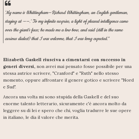
'My name is Whittingham—Richard Whittingham, an English gentleman,
staying at ——.' To my infinite surprise, a light of pleased intelligence came
over the giant's face; he made me a low bow, and said (still in the same
curious dialect) that I was welcome, that I was long expected."
Elizabeth Gaskell riusciva a cimentarsi con successo in
generi diversi,
non avrei mai pensato fosse possibile per una
stessa autrice scrivere, "Cranford" e "Ruth" nello stesso
momento, oppure affrontare il genere gotico e scrivere "Nord
e Sud".
Ancora una volta mi sono stupida della Gaskell e del suo
enorme talento letterario, sicuramente c'è ancora molto da
leggere su di lei e spero che chi, voglia tradurre le sue opere
in italiano, le dia il valore che merita.