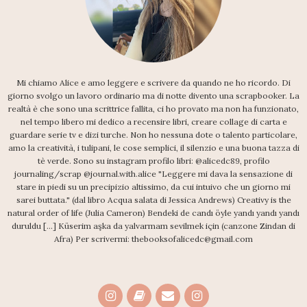
Mi chiamo Alice e amo leggere e scrivere da quando ne ho ricordo. Di
giorno svolgo un lavoro ordinario ma di notte divento una scrapbooker. La
realtà è che sono una scrittrice fallita, ci ho provato ma non ha funzionato,
nel tempo libero mi dedico a recensire libri, creare collage di carta e
guardare serie tv e dizi turche. Non ho nessuna dote o talento particolare,
amo la creatività, i tulipani, le cose semplici, il silenzio e una buona tazza di
tè verde. Sono su instagram profilo libri: @alicedc89, profilo
journaling/scrap @journal.with.alice "Leggere mi dava la sensazione di
stare in piedi su un precipizio altissimo, da cui intuivo che un giorno mi
sarei buttata." (dal libro Acqua salata di Jessica Andrews) Creativy is the
natural order of life (Julia Cameron) Bendeki de candı öyle yandı yandı yandı
duruldu [...] Küserim aşka da yalvarmam sevilmek için (canzone Zindan di
Afra) Per scrivermi: thebooksofalicedc@gmail.com