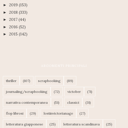
2019
(153)
►
2018
(333)
►
2017
(44)
►
2016
(52)
►
2015
(142)
►
ARGOMENTI PRINCIPALI
thriller
(107)
scrapbooking
(89)
journaling/scrapbooking
(72)
victober
(71)
narrativa contemporanea
(51)
classici
(31)
flop librosi
(29)
lostinvictorianage
(27)
letteratura giapponese
(25)
letteratura scandinava
(25)