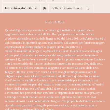
letteratura statunitense
(1)
letteraturaamericana
(1)
DISCLAIMER
Questo blog non rappresenta una testata giornalistica, in quanto viene
aggiornato senza alcuna periodicità. Non può pertanto considerarsi un
prodotto editoriale ai sensi della legge n. 62 del 7.03.2001.
Le informazioni ed i
link contenuti in questo blog sono stati inseriti dall'autrice per fornire maggiori
informazioni ai lettori; qualora vi fossero errori, inesattezze o
malfunzionamenti, si prega di segnalarli via e-mail. In alcuni casi le immagini
ed una parte del materiale sono presi dal web; qualora inavvertitamente si
violasse il ©, inviando una e-mail si procederà a pronta cancellazione.
L'autrice
non è responsabile dei banner pubblicitari inseriti sul presente blog dalla rete,
né tanto meno del loro contenuto soggetto a variazioni da parte della rete.
Blogger utilizza i cookie per essere sicuro che gli utenti possano avere la
migliore esperienza sul sito. Continuando ad utilizzare questo sito si assume
che l'utente ne sia felice.
L'autrice non è responsabile per il contenuto dei
commenti inseriti nei post dai lettori; in ogni caso i commenti ritenuti offensivi
o lesivi dell’immagine o dell’onorabilità di terzi, di genere spam, razzisti,
contenenti dati personali non conformi al rispetto delle norme sulla privacy o
comunque ritenuti inadatti (ad insindacabile giudizio dell’autrice stessa)
saranno rimossi.
I vari contenuti del blog sono di proprietà dell'autrice e la loro
riproduzione parziale o integrale può essere citata, previa autorizzazione
dell'autrice, tramite un link della fonte.