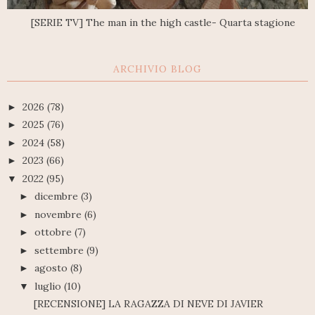
[SERIE TV] The man in the high castle- Quarta stagione
ARCHIVIO BLOG
2026
(78)
►
2025
(76)
►
2024
(58)
►
2023
(66)
►
2022
(95)
▼
dicembre
(3)
►
novembre
(6)
►
ottobre
(7)
►
settembre
(9)
►
agosto
(8)
►
luglio
(10)
▼
[RECENSIONE] LA RAGAZZA DI NEVE DI JAVIER