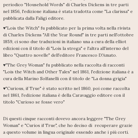
periodico "Household Words" di Charles Dickens in tre parti
nel 1856, l'edizione italiana è stata tradotta come "La clarissa" e
pubblicata dalla Faligi editore.
♥"Lois the Witch" fu pubblicato per la prima volta nella rivista
di Charles Dickens "All the Year Round" in tre parti nell'ottobre
1859, ci sono due traduzioni in italiano una a cura della elliot
edizioni con il titolo di "Lois la strega" e l'altra all'interno del
libro "Quattro novelle" dell'editore Francesco D'Amato.
♥"The Grey Woman" fu pubblicato nella raccolta di racconti
"Lois the Witch and Other Tales" nel 1861, l'edizione italiana è a
cura della Marino Solfanelli con il titolo de "La donna grigia"
♥"Curious, if True" è stato scritto nel 1860, poi come raccolta
nel 1861, l'edizione italiana è della Caravaggio editore con il
titolo "Curioso se fosse vero"
Di questi cinque racconti dovevo ancora leggere "The Grey
Woman" e "Curios if True", che ho deciso di recuperare grazie
a questo volume in lingua originale essendo anche i più corti.