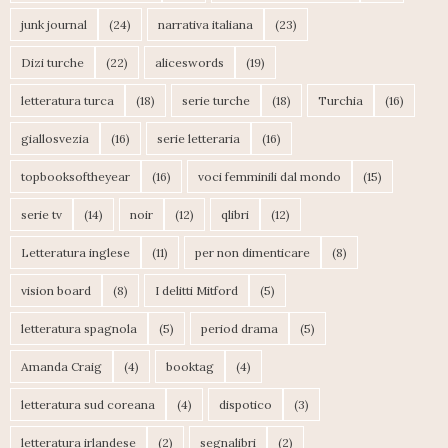
junk journal
(24)
narrativa italiana
(23)
Dizi turche
(22)
aliceswords
(19)
letteratura turca
(18)
serie turche
(18)
Turchia
(16)
giallosvezia
(16)
serie letteraria
(16)
topbooksoftheyear
(16)
voci femminili dal mondo
(15)
serie tv
(14)
noir
(12)
qlibri
(12)
Letteratura inglese
(11)
per non dimenticare
(8)
vision board
(8)
I delitti Mitford
(5)
letteratura spagnola
(5)
period drama
(5)
Amanda Craig
(4)
booktag
(4)
letteratura sud coreana
(4)
dispotico
(3)
letteratura irlandese
(2)
segnalibri
(2)