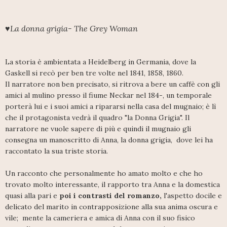
♥La donna grigia- The Grey Woman
La storia è ambientata a Heidelberg in Germania, dove la
Gaskell si recò per ben tre volte nel 1841, 1858, 1860.
Il narratore non ben precisato, si ritrova a bere un caffè con gli
amici al mulino presso il fiume Neckar nel 184-, un temporale
porterà lui e i suoi amici a ripararsi nella casa del mugnaio; è lì
che il protagonista vedrà il quadro "la Donna Grigia". Il
narratore ne vuole sapere di più e quindi il mugnaio gli
consegna un manoscritto di Anna, la donna grigia, dove lei ha
raccontato la sua triste storia.
Un racconto che personalmente ho amato molto e che ho
trovato molto interessante, il rapporto tra Anna e la domestica
quasi alla pari e
poi i contrasti del romanzo,
l'aspetto docile e
delicato del marito in contrapposizione alla sua anima oscura e
vile; mente la cameriera e amica di Anna con il suo fisico