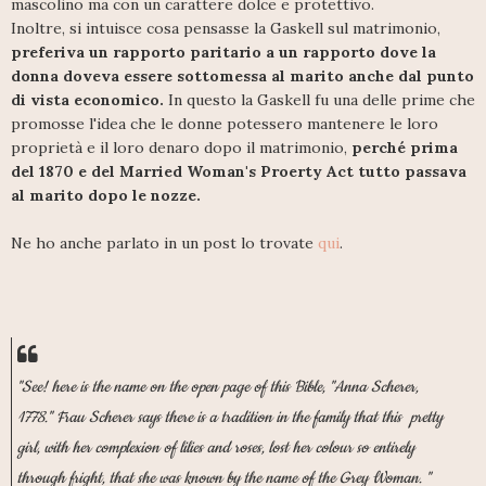
mascolino ma con un carattere dolce e protettivo.
Inoltre, si intuisce cosa pensasse la Gaskell sul matrimonio,
preferiva un rapporto paritario a un rapporto dove la
donna doveva essere sottomessa al marito anche dal punto
di vista economico.
In questo la Gaskell fu una delle prime che
promosse l'idea che le donne potessero mantenere le loro
proprietà e il loro denaro dopo il matrimonio,
perché prima
del 1870 e del Married Woman's Proerty Act tutto passava
al marito dopo le nozze.
Ne ho anche parlato in un post lo trovate
qui
.
"See! here is the name on the open page of this Bible, "Anna Scherer,
1778." Frau Scherer says there is a tradition in the family that this pretty
girl, with her complexion of lilies and roses, lost her colour so entirely
through fright, that she was known by the name of the Grey Woman. "