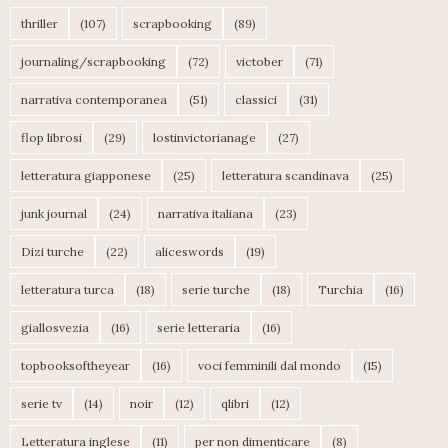
thriller
(107)
scrapbooking
(89)
journaling/scrapbooking
(72)
victober
(71)
narrativa contemporanea
(51)
classici
(31)
flop librosi
(29)
lostinvictorianage
(27)
letteratura giapponese
(25)
letteratura scandinava
(25)
junk journal
(24)
narrativa italiana
(23)
Dizi turche
(22)
aliceswords
(19)
letteratura turca
(18)
serie turche
(18)
Turchia
(16)
giallosvezia
(16)
serie letteraria
(16)
topbooksoftheyear
(16)
voci femminili dal mondo
(15)
serie tv
(14)
noir
(12)
qlibri
(12)
Letteratura inglese
(11)
per non dimenticare
(8)