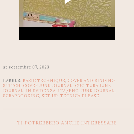
at
settembre 07, 2023
LABELS:
BASIC TECHNIQUE
,
COVER AND BINDING
STITCH
,
COVER JUNK JOURNAL
,
CUCITURA JUNK
JOURNAL
,
IN EVIDENZA
,
ITA/ENG
,
JUNK JOURNAL
,
SCRAPBOOKING
,
SET UP
,
TECNICA DI BASE
TI POTREBBERO ANCHE INTERESSARE