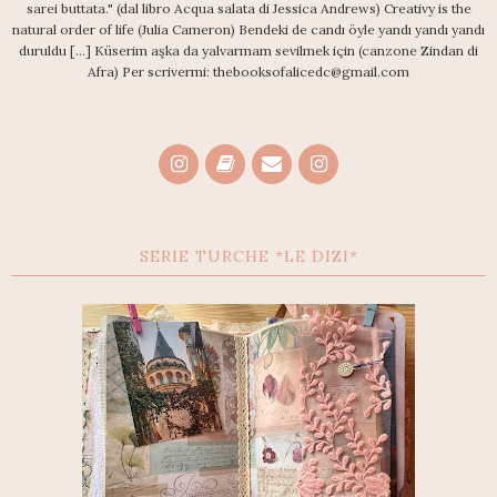
sarei buttata." (dal libro Acqua salata di Jessica Andrews) Creativy is the
natural order of life (Julia Cameron) Bendeki de candı öyle yandı yandı yandı
duruldu [...] Küserim aşka da yalvarmam sevilmek için (canzone Zindan di
Afra) Per scrivermi: thebooksofalicedc@gmail.com
SERIE TURCHE *LE DIZI*