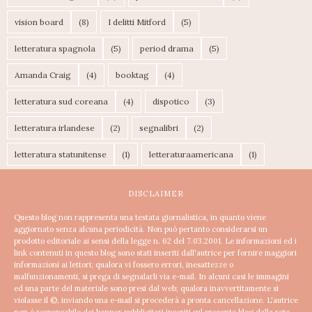
vision board
(8)
I delitti Mitford
(5)
letteratura spagnola
(5)
period drama
(5)
Amanda Craig
(4)
booktag
(4)
letteratura sud coreana
(4)
dispotico
(3)
letteratura irlandese
(2)
segnalibri
(2)
letteratura statunitense
(1)
letteraturaamericana
(1)
DISCLAIMER
Questo blog non rappresenta una testata giornalistica, in quanto viene
aggiornato senza alcuna periodicità. Non può pertanto considerarsi un
prodotto editoriale ai sensi della legge n. 62 del 7.03.2001.
Le informazioni ed i
link contenuti in questo blog sono stati inseriti dall'autrice per fornire maggiori
informazioni ai lettori; qualora vi fossero errori, inesattezze o
malfunzionamenti, si prega di segnalarli via e-mail. In alcuni casi le immagini
ed una parte del materiale sono presi dal web; qualora inavvertitamente si
violasse il ©, inviando una e-mail si procederà a pronta cancellazione.
L'autrice