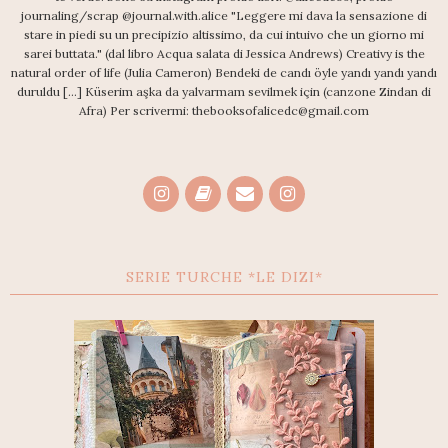
journaling/scrap @journal.with.alice "Leggere mi dava la sensazione di
stare in piedi su un precipizio altissimo, da cui intuivo che un giorno mi
sarei buttata." (dal libro Acqua salata di Jessica Andrews) Creativy is the
natural order of life (Julia Cameron) Bendeki de candı öyle yandı yandı yandı
duruldu [...] Küserim aşka da yalvarmam sevilmek için (canzone Zindan di
Afra) Per scrivermi: thebooksofalicedc@gmail.com
SERIE TURCHE *LE DIZI*