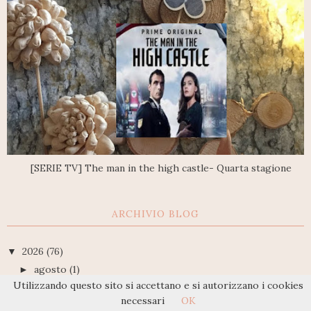
[SERIE TV] The man in the high castle- Quarta stagione
ARCHIVIO BLOG
2026
(76)
▼
agosto
(1)
►
Utilizzando questo sito si accettano e si autorizzano i cookies
luglio
(11)
►
necessari
OK
giugno
(13)
►