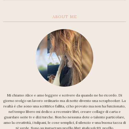
ABOUT ME
Mi chiamo Alice e amo leggere e scrivere da quando ne ho ricordo. Di
giorno svolgo un lavoro ordinario ma di notte divento una scrapbooker. La
realtà è che sono una scrittrice fallita, ci ho provato ma non ha funzionato,
nel tempo libero mi dedico a recensire libri, creare collage di carta e
guardare serie tv e dizi turche. Non ho nessuna dote o talento particolare,
amo la creatività, i tulipani, le cose semplici, il silenzio e una buona tazza di
tè verde. Sono su instagram profilo libri: @alicedc89, profilo