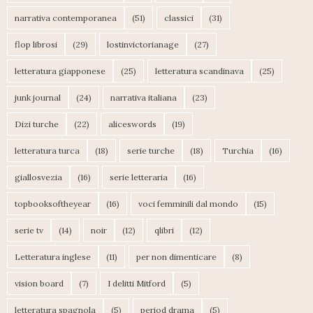
narrativa contemporanea
(51)
classici
(31)
flop librosi
(29)
lostinvictorianage
(27)
letteratura giapponese
(25)
letteratura scandinava
(25)
junk journal
(24)
narrativa italiana
(23)
Dizi turche
(22)
aliceswords
(19)
letteratura turca
(18)
serie turche
(18)
Turchia
(16)
giallosvezia
(16)
serie letteraria
(16)
topbooksoftheyear
(16)
voci femminili dal mondo
(15)
serie tv
(14)
noir
(12)
qlibri
(12)
Letteratura inglese
(11)
per non dimenticare
(8)
vision board
(7)
I delitti Mitford
(5)
letteratura spagnola
(5)
period drama
(5)