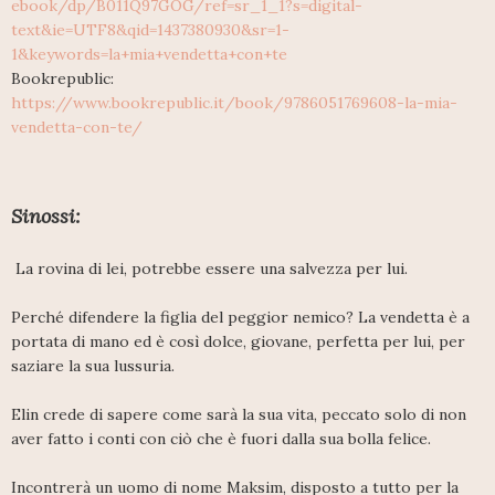
ebook/dp/B011Q97GOG/ref=sr_1_1?s=digital-
text&ie=UTF8&qid=1437380930&sr=1-
1&keywords=la+mia+vendetta+con+te
Bookrepublic:
https://www.bookrepublic.it/book/9786051769608-la-mia-
vendetta-con-te/
Sinossi:
La rovina di lei, potrebbe essere una salvezza per lui.
Perché difendere la figlia del peggior nemico? La vendetta è a
portata di mano ed è così dolce, giovane, perfetta per lui, per
saziare la sua lussuria.
Elin crede di sapere come sarà la sua vita, peccato solo di non
aver fatto i conti con ciò che è fuori dalla sua bolla felice.
Incontrerà un uomo di nome Maksim, disposto a tutto per la