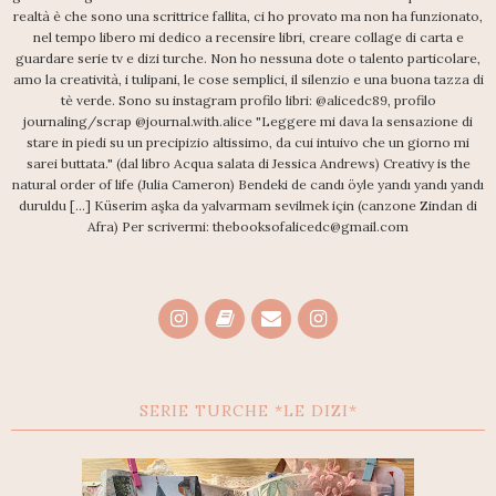
realtà è che sono una scrittrice fallita, ci ho provato ma non ha funzionato,
nel tempo libero mi dedico a recensire libri, creare collage di carta e
guardare serie tv e dizi turche. Non ho nessuna dote o talento particolare,
amo la creatività, i tulipani, le cose semplici, il silenzio e una buona tazza di
tè verde. Sono su instagram profilo libri: @alicedc89, profilo
journaling/scrap @journal.with.alice "Leggere mi dava la sensazione di
stare in piedi su un precipizio altissimo, da cui intuivo che un giorno mi
sarei buttata." (dal libro Acqua salata di Jessica Andrews) Creativy is the
natural order of life (Julia Cameron) Bendeki de candı öyle yandı yandı yandı
duruldu [...] Küserim aşka da yalvarmam sevilmek için (canzone Zindan di
Afra) Per scrivermi: thebooksofalicedc@gmail.com
SERIE TURCHE *LE DIZI*