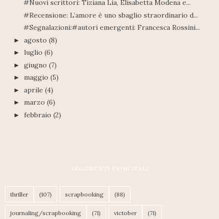
#Nuovi scrittori: Tiziana Lia, Elisabetta Modena e...
#Recensione: L’amore è uno sbaglio straordinario d...
#Segnalazioni:#autori emergenti: Francesca Rossini...
agosto
(8)
►
luglio
(6)
►
giugno
(7)
►
maggio
(5)
►
aprile
(4)
►
marzo
(6)
►
febbraio
(2)
►
ARGOMENTI PRINCIPALI
thriller
(107)
scrapbooking
(88)
journaling/scrapbooking
(71)
victober
(71)