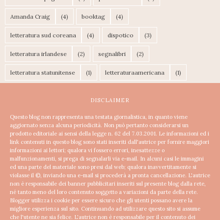
Amanda Craig
(4)
booktag
(4)
letteratura sud coreana
(4)
dispotico
(3)
letteratura irlandese
(2)
segnalibri
(2)
letteratura statunitense
(1)
letteraturaamericana
(1)
DISCLAIMER
Questo blog non rappresenta una testata giornalistica, in quanto viene
aggiornato senza alcuna periodicità. Non può pertanto considerarsi un
prodotto editoriale ai sensi della legge n. 62 del 7.03.2001.
Le informazioni ed i
link contenuti in questo blog sono stati inseriti dall'autrice per fornire maggiori
informazioni ai lettori; qualora vi fossero errori, inesattezze o
malfunzionamenti, si prega di segnalarli via e-mail. In alcuni casi le immagini
ed una parte del materiale sono presi dal web; qualora inavvertitamente si
violasse il ©, inviando una e-mail si procederà a pronta cancellazione.
L'autrice
non è responsabile dei banner pubblicitari inseriti sul presente blog dalla rete,
né tanto meno del loro contenuto soggetto a variazioni da parte della rete.
Blogger utilizza i cookie per essere sicuro che gli utenti possano avere la
migliore esperienza sul sito. Continuando ad utilizzare questo sito si assume
che l'utente ne sia felice.
L'autrice non è responsabile per il contenuto dei