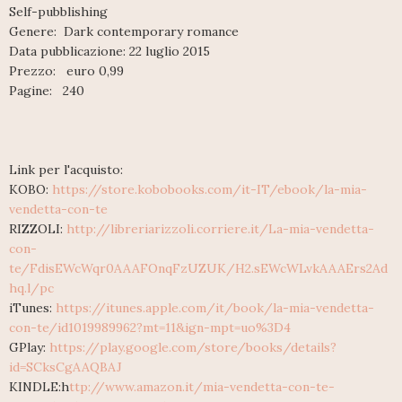
Self-pubblishing
Genere: Dark contemporary romance
Data pubblicazione: 22 luglio 2015
Prezzo: euro 0,99
Pagine: 240
Link per l'acquisto:
KOBO:
https://store.kobobooks.com/it-IT/ebook/la-mia-
vendetta-con-te
RIZZOLI:
http://libreriarizzoli.corriere.it/La-mia-vendetta-
con-
te/FdisEWcWqr0AAAFOnqFzUZUK/H2.sEWcWLvkAAAErs2Ad
hq.l/pc
iTunes:
https://itunes.apple.com/it/book/la-mia-vendetta-
con-te/id1019989962?mt=11&ign-mpt=uo%3D4
GPlay:
https://play.google.com/store/books/details?
id=SCksCgAAQBAJ
KINDLE:h
ttp://www.amazon.it/mia-vendetta-con-te-