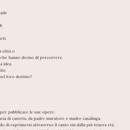
rade
di
rti.
 città o
a che hanno deciso di percorrere.
a idea
ite.
 nel loro destino?
 per pubblicare le sue opere.
ncia di caserta, da padre muratore e madre casalinga.
o di esprimersi attraverso il canto sin dalla più tenera età.