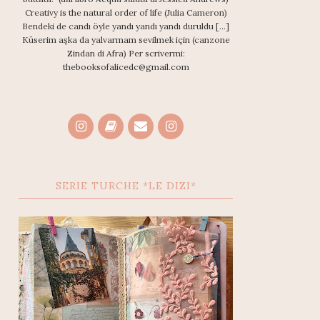
Creativy is the natural order of life (Julia Cameron)
Bendeki de candı öyle yandı yandı yandı duruldu [...]
Küserim aşka da yalvarmam sevilmek için (canzone
Zindan di Afra) Per scrivermi:
thebooksofalicedc@gmail.com
SERIE TURCHE *LE DIZI*