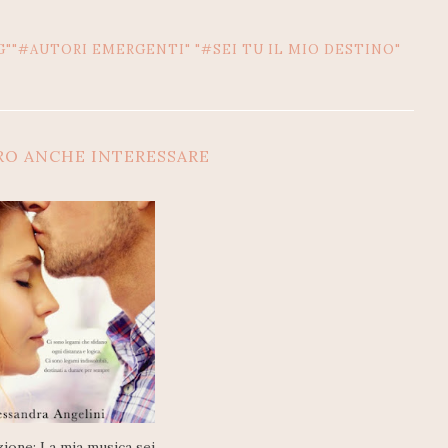
""#AUTORI EMERGENTI" "#SEI TU IL MIO DESTINO"
RO ANCHE INTERESSARE
ione: La mia musica sei