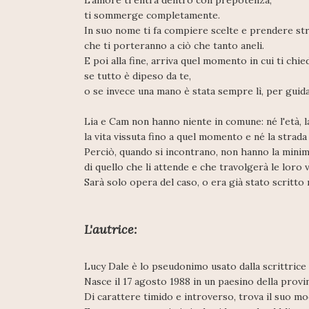
L'amore ti entra dentro con prepotenza,
ti sommerge completamente.
In suo nome ti fa compiere scelte e prendere st
che ti porteranno a ciò che tanto aneli.
E poi alla fine, arriva quel momento in cui ti chie
se tutto è dipeso da te,
o se invece una mano è stata sempre lì, per guida
Lia e Cam non hanno niente in comune: né l'età, la
la vita vissuta fino a quel momento e né la strad
Perciò, quando si incontrano, non hanno la minim
di quello che li attende e che travolgerà le loro v
Sarà solo opera del caso, o era già stato scritto
L'autrice:
Lucy Dale è lo pseudonimo usato dalla scrittrice
Nasce il 17 agosto 1988 in un paesino della provi
Di carattere timido e introverso, trova il suo mod