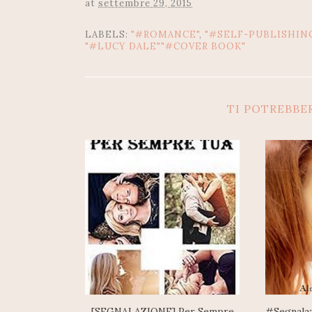
at
settembre 29, 2015
LABELS:
"#ROMANCE"
,
"#SELF-PUBLISHING
"#LUCY DALE""#COVER BOOK"
TI POTREBBE
[SEGNALAZIONE] Per Sempre
#Segnalaz