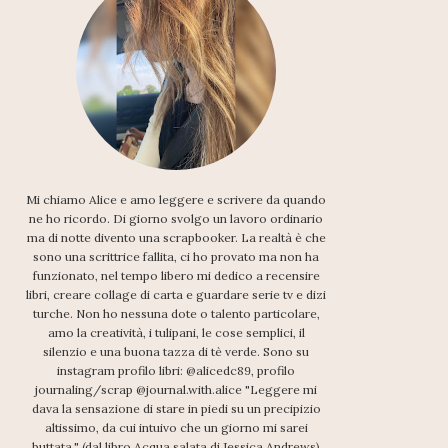
Mi chiamo Alice e amo leggere e scrivere da quando
ne ho ricordo. Di giorno svolgo un lavoro ordinario
ma di notte divento una scrapbooker. La realtà è che
sono una scrittrice fallita, ci ho provato ma non ha
funzionato, nel tempo libero mi dedico a recensire
libri, creare collage di carta e guardare serie tv e dizi
turche. Non ho nessuna dote o talento particolare,
amo la creatività, i tulipani, le cose semplici, il
silenzio e una buona tazza di tè verde. Sono su
instagram profilo libri: @alicedc89, profilo
journaling/scrap @journal.with.alice "Leggere mi
dava la sensazione di stare in piedi su un precipizio
altissimo, da cui intuivo che un giorno mi sarei
buttata." (dal libro Acqua salata di Jessica Andrews)