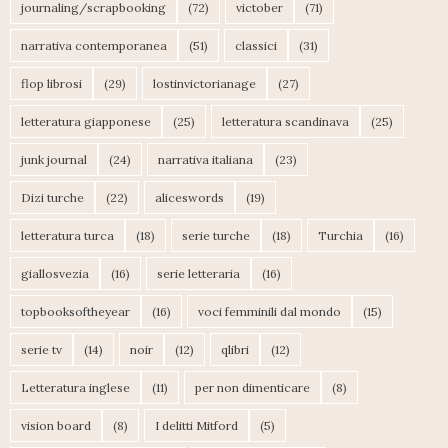
journaling/scrapbooking
(72)
victober
(71)
narrativa contemporanea
(51)
classici
(31)
flop librosi
(29)
lostinvictorianage
(27)
letteratura giapponese
(25)
letteratura scandinava
(25)
junk journal
(24)
narrativa italiana
(23)
Dizi turche
(22)
aliceswords
(19)
letteratura turca
(18)
serie turche
(18)
Turchia
(16)
giallosvezia
(16)
serie letteraria
(16)
topbooksoftheyear
(16)
voci femminili dal mondo
(15)
serie tv
(14)
noir
(12)
qlibri
(12)
Letteratura inglese
(11)
per non dimenticare
(8)
vision board
(8)
I delitti Mitford
(5)