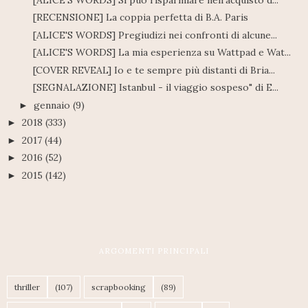
[RECENSIONE] La coppia perfetta di B.A. Paris
[ALICE'S WORDS] Pregiudizi nei confronti di alcune...
[ALICE'S WORDS] La mia esperienza su Wattpad e Wat...
[COVER REVEAL] Io e te sempre più distanti di Bria...
[SEGNALAZIONE] Istanbul - il viaggio sospeso" di E...
gennaio
(9)
►
2018
(333)
►
2017
(44)
►
2016
(52)
►
2015
(142)
►
ARGOMENTI PRINCIPALI
thriller
(107)
scrapbooking
(89)