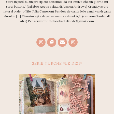
stare in piedi su un precipizio altissimo, da cui intuivo che un giorno mi
sarei buttata." (dal libro Acqua salata di Jessica Andrews) Creativy is the
natural order of life (Julia Cameron) Bendeki de candı öyle yandı yandı yandı
duruldu [...] Küserim aşka da yalvarmam sevilmek için (canzone Zindan di
Afra) Per scrivermi: thebooksofalicedc@gmail.com
SERIE TURCHE *LE DIZI*