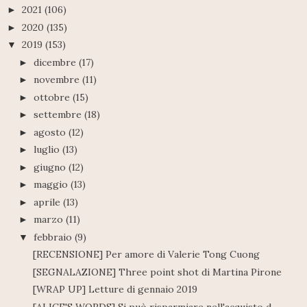
2021
(106)
►
2020
(135)
►
2019
(153)
▼
dicembre
(17)
►
novembre
(11)
►
ottobre
(15)
►
settembre
(18)
►
agosto
(12)
►
luglio
(13)
►
giugno
(12)
►
maggio
(13)
►
aprile
(13)
►
marzo
(11)
►
febbraio
(9)
▼
[RECENSIONE] Per amore di Valerie Tong Cuong
[SEGNALAZIONE] Three point shot di Martina Pirone
[WRAP UP] Letture di gennaio 2019
[ALICE'S WORDS] Si può risparmiare nell'acquisto d...