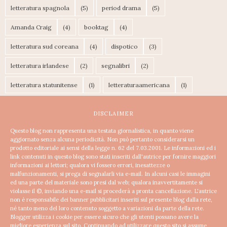
letteratura spagnola
(5)
period drama
(5)
Amanda Craig
(4)
booktag
(4)
letteratura sud coreana
(4)
dispotico
(3)
letteratura irlandese
(2)
segnalibri
(2)
letteratura statunitense
(1)
letteraturaamericana
(1)
DISCLAIMER
Questo blog non rappresenta una testata giornalistica, in quanto viene
aggiornato senza alcuna periodicità. Non può pertanto considerarsi un
prodotto editoriale ai sensi della legge n. 62 del 7.03.2001.
Le informazioni ed i
link contenuti in questo blog sono stati inseriti dall'autrice per fornire maggiori
informazioni ai lettori; qualora vi fossero errori, inesattezze o
malfunzionamenti, si prega di segnalarli via e-mail. In alcuni casi le immagini
ed una parte del materiale sono presi dal web; qualora inavvertitamente si
violasse il ©, inviando una e-mail si procederà a pronta cancellazione.
L'autrice
non è responsabile dei banner pubblicitari inseriti sul presente blog dalla rete,
né tanto meno del loro contenuto soggetto a variazioni da parte della rete.
Blogger utilizza i cookie per essere sicuro che gli utenti possano avere la
migliore esperienza sul sito. Continuando ad utilizzare questo sito si assume