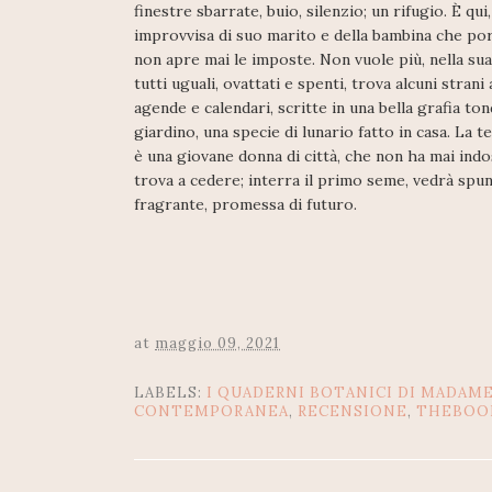
finestre sbarrate, buio, silenzio; un rifugio. È q
improvvisa di suo marito e della bambina che por
non apre mai le imposte. Non vuole più, nella sua v
tutti uguali, ovattati e spenti, trova alcuni stran
agende e calendari, scritte in una bella grafia ton
giardino, una specie di lunario fatto in casa. La 
è una giovane donna di città, che non ha mai ind
trova a cedere; interra il primo seme, vedrà spun
fragrante, promessa di futuro.
at
maggio 09, 2021
LABELS:
I QUADERNI BOTANICI DI MADAME
CONTEMPORANEA
,
RECENSIONE
,
THEBOO