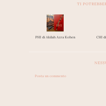
TI POTREBBE
PHI di Akilah Azra Kohen
CHI d
NES
Posta un commento