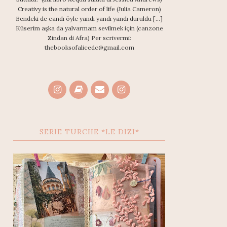
Creativy is the natural order of life (Julia Cameron)
Bendeki de candı öyle yandı yandı yandı duruldu [...]
Küserim aşka da yalvarmam sevilmek için (canzone
Zindan di Afra) Per scrivermi:
thebooksofalicedc@gmail.com
SERIE TURCHE *LE DIZI*