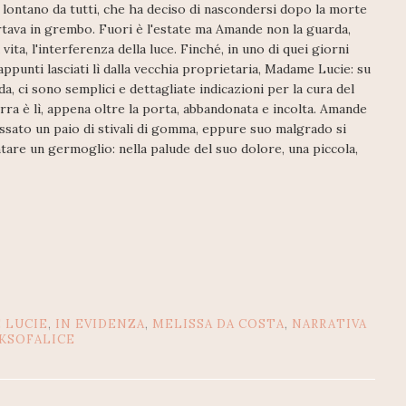
ui, lontano da tutti, che ha deciso di nascondersi dopo la morte
tava in grembo. Fuori è l'estate ma Amande non la guarda,
ita, l'interferenza della luce. Finché, in uno di quei giorni
i appunti lasciati lì dalla vecchia proprietaria, Madame Lucie: su
da, ci sono semplici e dettagliate indicazioni per la cura del
terra è lì, appena oltre la porta, abbandonata e incolta. Amande
ossato un paio di stivali di gomma, eppure suo malgrado si
tare un germoglio: nella palude del suo dolore, una piccola,
 LUCIE
,
IN EVIDENZA
,
MELISSA DA COSTA
,
NARRATIVA
KSOFALICE