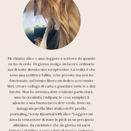
Mi chiamo Alice e amo leggere e scrivere da quando
ne ho ricordo. Di giorno svolgo un lavoro ordinario
ma di notte divento una scrapbooker. La realtà è che
sono una scrittrice fallita, ci ho provato ma non ha
funzionato, nel tempo libero mi dedico a recensire
libri, creare collage di carta e guardare serie tv e dizi
turche. Non ho nessuna dote o talento particolare,
amo la creatività, i tulipani, le cose semplici, il
silenzio e una buona tazza di tè verde. Sono su
instagram profilo libri: @alicedc89, profilo
journaling/scrap @journal.with.alice "Leggere mi
dava la sensazione di stare in piedi su un precipizio
altissimo, da cui intuivo che un giorno mi sarei
buttata." (dal libro Acqua salata di Jessica Andrews)