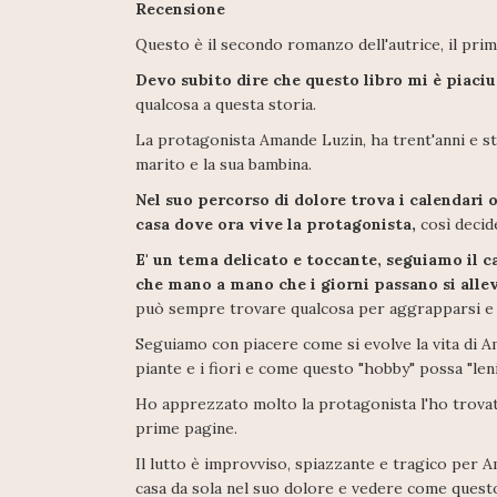
Recensione
Questo è il secondo romanzo dell'autrice, il primo
Devo subito dire che questo libro mi è piaciu
qualcosa a questa storia.
La protagonista Amande Luzin, ha trent'anni e sta
marito e la sua bambina.
Nel suo percorso di dolore trova i calendari 
casa dove ora vive la protagonista,
così decide
E' un tema delicato e toccante, seguiamo il c
che mano a mano che i giorni passano si alle
può sempre trovare qualcosa per aggrapparsi e 
Seguiamo con piacere come si evolve la vita di Am
piante e i fiori e come questo "hobby" possa "leni
Ho apprezzato molto la protagonista l'ho trovata 
prime pagine.
Il lutto è improvviso, spiazzante e tragico per A
casa da sola nel suo dolore e vedere come questo