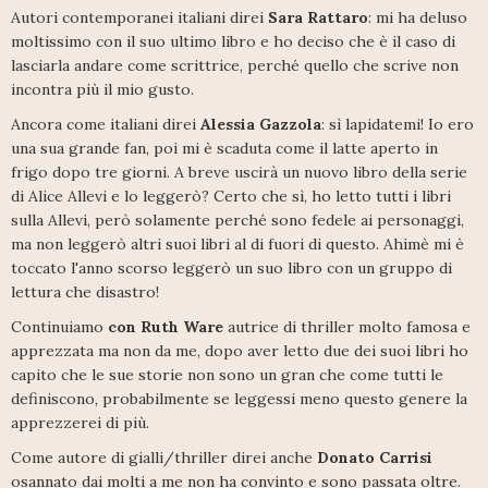
Autori contemporanei italiani direi
Sara Rattaro
: mi ha deluso
moltissimo con il suo ultimo libro e ho deciso che è il caso di
lasciarla andare come scrittrice, perché quello che scrive non
incontra più il mio gusto.
Ancora come italiani direi
Alessia Gazzola
: sì lapidatemi! Io ero
una sua grande fan, poi mi è scaduta come il latte aperto in
frigo dopo tre giorni. A breve uscirà un nuovo libro della serie
di Alice Allevi e lo leggerò? Certo che sì, ho letto tutti i libri
sulla Allevi, però solamente perché sono fedele ai personaggi,
ma non leggerò altri suoi libri al di fuori di questo. Ahimè mi è
toccato l'anno scorso leggerò un suo libro con un gruppo di
lettura che disastro!
Continuiamo
con Ruth Ware
autrice di thriller molto famosa e
apprezzata ma non da me, dopo aver letto due dei suoi libri ho
capito che le sue storie non sono un gran che come tutti le
definiscono, probabilmente se leggessi meno questo genere la
apprezzerei di più.
Come autore di gialli/thriller direi anche
Donato Carrisi
osannato dai molti a me non ha convinto e sono passata oltre.