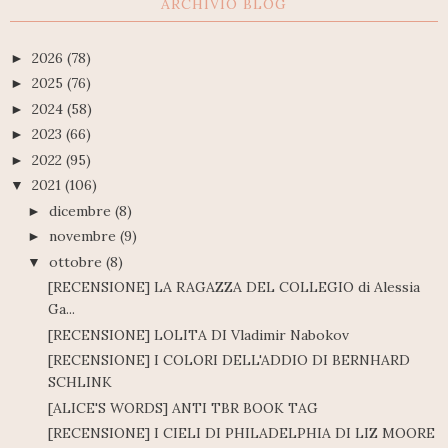
ARCHIVIO BLOG
2026
(78)
►
2025
(76)
►
2024
(58)
►
2023
(66)
►
2022
(95)
►
2021
(106)
▼
dicembre
(8)
►
novembre
(9)
►
ottobre
(8)
▼
[RECENSIONE] LA RAGAZZA DEL COLLEGIO di Alessia
Ga...
[RECENSIONE] LOLITA DI Vladimir Nabokov
[RECENSIONE] I COLORI DELL'ADDIO DI BERNHARD
SCHLINK
[ALICE'S WORDS] ANTI TBR BOOK TAG
[RECENSIONE] I CIELI DI PHILADELPHIA DI LIZ MOORE