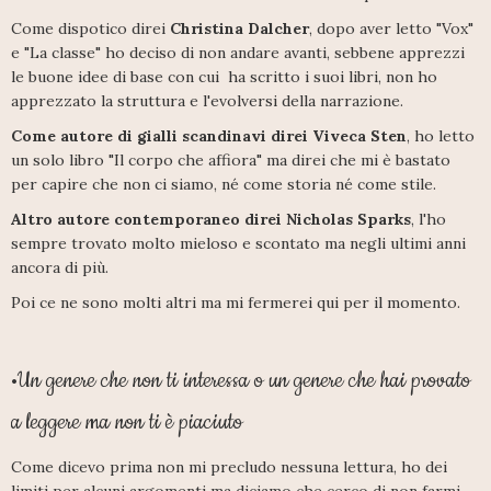
Come dispotico direi
Christina Dalcher
, dopo aver letto "Vox"
e "La classe" ho deciso di non andare avanti, sebbene apprezzi
le buone idee di base con cui ha scritto i suoi libri, non ho
apprezzato la struttura e l'evolversi della narrazione.
Come autore di gialli scandinavi direi Viveca Sten
, ho letto
un solo libro "Il corpo che affiora" ma direi che mi è bastato
per capire che non ci siamo, né come storia né come stile.
Altro autore contemporaneo direi Nicholas Sparks
, l'ho
sempre trovato molto mieloso e scontato ma negli ultimi anni
ancora di più.
Poi ce ne sono molti altri ma mi fermerei qui per il momento.
Un genere che non ti interessa o un genere che hai provato
•
a leggere ma non ti è piaciuto
Come dicevo prima non mi precludo nessuna lettura, ho dei
limiti per alcuni argomenti ma diciamo che cerco di non farmi