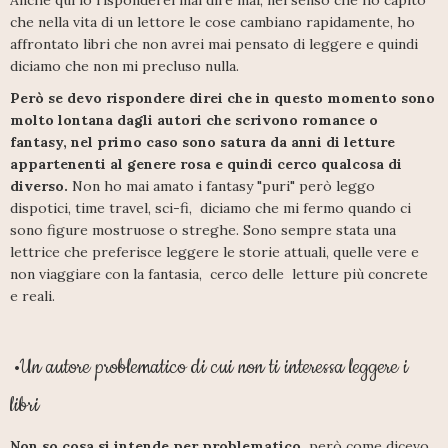
che nella vita di un lettore le cose cambiano rapidamente, ho
affrontato libri che non avrei mai pensato di leggere e quindi
diciamo che non mi precluso nulla.
Però se devo rispondere direi che in questo momento sono
molto lontana dagli autori che scrivono romance o
fantasy, nel primo caso sono satura da anni di letture
appartenenti al genere rosa e quindi cerco qualcosa di
diverso.
Non ho mai amato i fantasy "puri" però leggo
dispotici, time travel, sci-fi, diciamo che mi fermo quando ci
sono figure mostruose o streghe. Sono sempre stata una
lettrice che preferisce leggere le storie attuali, quelle vere e
non viaggiare con la fantasia, cerco delle letture più concrete
e reali.
Un autore problematico di cui non ti interessa leggere i
•
libri
Non so cosa si intende per problematico,
però come dicevo