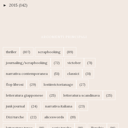
2015
(142)
►
ARGOMENTI PRINCIPALI
thriller
(107)
scrapbooking
(89)
journaling/scrapbooking
(72)
victober
(71)
narrativa contemporanea
(51)
classici
(31)
flop librosi
(29)
lostinvictorianage
(27)
letteratura giapponese
(25)
letteratura scandinava
(25)
junk journal
(24)
narrativa italiana
(23)
Dizi turche
(22)
aliceswords
(19)
letteratura turca
(18)
serie turche
(18)
Turchia
(16)