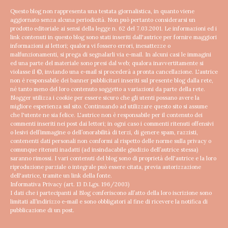
Questo blog non rappresenta una testata giornalistica, in quanto viene
aggiornato senza alcuna periodicità. Non può pertanto considerarsi un
prodotto editoriale ai sensi della legge n. 62 del 7.03.2001.
Le informazioni ed i
link contenuti in questo blog sono stati inseriti dall'autrice per fornire maggiori
informazioni ai lettori; qualora vi fossero errori, inesattezze o
malfunzionamenti, si prega di segnalarli via e-mail. In alcuni casi le immagini
ed una parte del materiale sono presi dal web; qualora inavvertitamente si
violasse il ©, inviando una e-mail si procederà a pronta cancellazione.
L'autrice
non è responsabile dei banner pubblicitari inseriti sul presente blog dalla rete,
né tanto meno del loro contenuto soggetto a variazioni da parte della rete.
Blogger utilizza i cookie per essere sicuro che gli utenti possano avere la
migliore esperienza sul sito. Continuando ad utilizzare questo sito si assume
che l'utente ne sia felice.
L'autrice non è responsabile per il contenuto dei
commenti inseriti nei post dai lettori; in ogni caso i commenti ritenuti offensivi
o lesivi dell’immagine o dell’onorabilità di terzi, di genere spam, razzisti,
contenenti dati personali non conformi al rispetto delle norme sulla privacy o
comunque ritenuti inadatti (ad insindacabile giudizio dell’autrice stessa)
saranno rimossi.
I vari contenuti del blog sono di proprietà dell'autrice e la loro
riproduzione parziale o integrale può essere citata, previa autorizzazione
dell'autrice, tramite un link della fonte.
Informativa Privacy (art. 13 D.Lgs. 196/2003)
I dati che i partecipanti al Blog conferiscono all’atto della loro iscrizione sono
limitati all’indirizzo e-mail e sono obbligatori al fine di ricevere la notifica di
pubblicazione di un post.