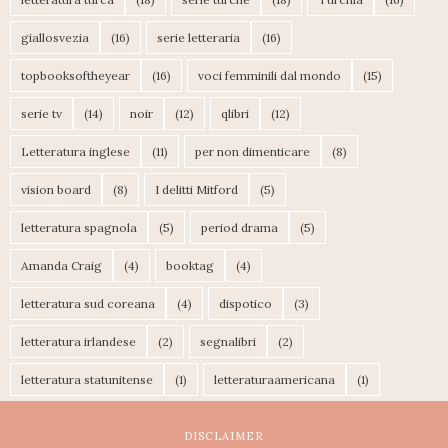
giallosvezia
(16)
serie letteraria
(16)
topbooksoftheyear
(16)
voci femminili dal mondo
(15)
serie tv
(14)
noir
(12)
qlibri
(12)
Letteratura inglese
(11)
per non dimenticare
(8)
vision board
(8)
I delitti Mitford
(5)
letteratura spagnola
(5)
period drama
(5)
Amanda Craig
(4)
booktag
(4)
letteratura sud coreana
(4)
dispotico
(3)
letteratura irlandese
(2)
segnalibri
(2)
letteratura statunitense
(1)
letteraturaamericana
(1)
DISCLAIMER