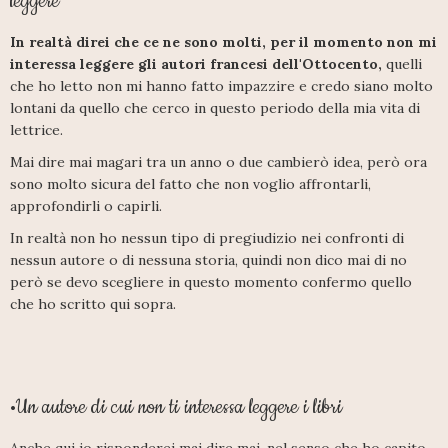
leggere
In realtà direi che ce ne sono molti, per il momento non mi
interessa leggere gli autori francesi dell'Ottocento,
quelli
che ho letto non mi hanno fatto impazzire e credo siano molto
lontani da quello che cerco in questo periodo della mia vita di
lettrice.
Mai dire mai magari tra un anno o due cambierò idea, però ora
sono molto sicura del fatto che non voglio affrontarli,
approfondirli o capirli.
In realtà non ho nessun tipo di pregiudizio nei confronti di
nessun autore o di nessuna storia, quindi non dico mai di no
però se devo scegliere in questo momento confermo quello
che ho scritto qui sopra.
Un autore di cui non ti interessa leggere i libri
•
Anche qui io risponderei mai dire mai, nel senso che ho capito