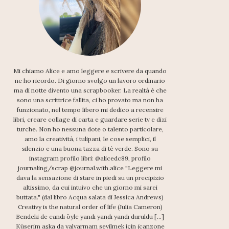
Mi chiamo Alice e amo leggere e scrivere da quando
ne ho ricordo. Di giorno svolgo un lavoro ordinario
ma di notte divento una scrapbooker. La realtà è che
sono una scrittrice fallita, ci ho provato ma non ha
funzionato, nel tempo libero mi dedico a recensire
libri, creare collage di carta e guardare serie tv e dizi
turche. Non ho nessuna dote o talento particolare,
amo la creatività, i tulipani, le cose semplici, il
silenzio e una buona tazza di tè verde. Sono su
instagram profilo libri: @alicedc89, profilo
journaling/scrap @journal.with.alice "Leggere mi
dava la sensazione di stare in piedi su un precipizio
altissimo, da cui intuivo che un giorno mi sarei
buttata." (dal libro Acqua salata di Jessica Andrews)
Creativy is the natural order of life (Julia Cameron)
Bendeki de candı öyle yandı yandı yandı duruldu [...]
Küserim aşka da yalvarmam sevilmek için (canzone