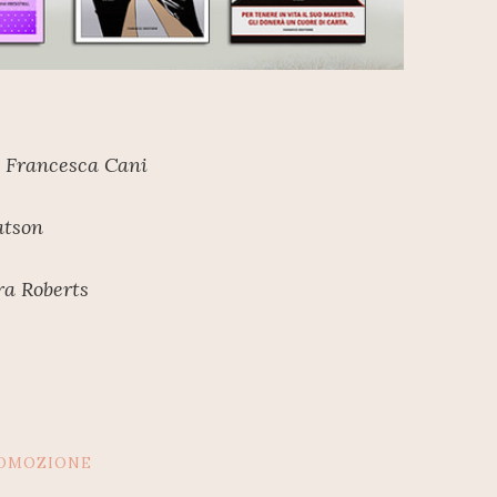
i Francesca Cani
atson
ra Roberts
OMOZIONE