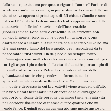
dalla sua copertina, ma per quanto riguarda l'autore? Parlare di
sé stessi è un'impresa ardua, in particolare se la storia della tua
vita si trova appena ai primi capitoli. Mi chiamo Claudio e sono
nato nel 1996, il che fa di me uno dei frutti appena maturi della
generazione delle informazioni e dell'inarrestabile
globalizzazione. Sono nato e cresciuto in un ambiente non
particolarmente ricco, in cui le opportunità non vengono
esattamente a bussare alla tua porta con il sorriso sul volto, ma
che anzi spesso fanno del loro meglio per nascondersi da te
nonostante i tuoi sforzi. Fin da piccolo ho sempre avuto
un'immaginazione molto fervida e una curiosità inesauribile per
tutti gli aspetti più coloriti della vita, il che mi ha portato più di
una volta ad accarezzare l'idea di condividere alcune delle
galvanizzanti storie che prendevano forma in modo
apparentemente casuale nella mia testa. Ma in un mondo
immobile e depresso in cui la creatività viene guardata dall'alto
in basso è stata necessaria una discreta dose di coraggio e il
supporto di alcune delle persone più importanti nella mia vita
per decidere finalmente di tentare di fare qualcosa che mi
rende felice. E quindi eccomi qui, una giovane mente ansiosa di