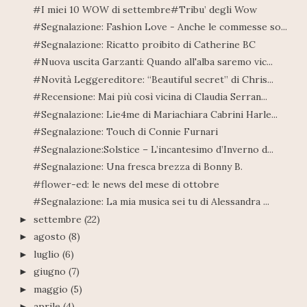
#I miei 10 WOW di settembre#Tribu’ degli Wow
#Segnalazione: Fashion Love - Anche le commesse so...
#Segnalazione: Ricatto proibito di Catherine BC
#Nuova uscita Garzanti: Quando all'alba saremo vic...
#Novità Leggereditore: “Beautiful secret” di Chris...
#Recensione: Mai più così vicina di Claudia Serran...
#Segnalazione: Lie4me di Mariachiara Cabrini Harle...
#Segnalazione: Touch di Connie Furnari
#Segnalazione:Solstice – L’incantesimo d’Inverno d...
#Segnalazione: Una fresca brezza di Bonny B.
#flower-ed: le news del mese di ottobre
#Segnalazione: La mia musica sei tu di Alessandra ...
settembre
(22)
►
agosto
(8)
►
luglio
(6)
►
giugno
(7)
►
maggio
(5)
►
aprile
(4)
►