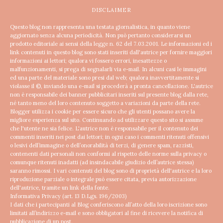
DISCLAIMER
Questo blog non rappresenta una testata giornalistica, in quanto viene
aggiornato senza alcuna periodicità. Non può pertanto considerarsi un
prodotto editoriale ai sensi della legge n. 62 del 7.03.2001.
Le informazioni ed i
link contenuti in questo blog sono stati inseriti dall'autrice per fornire maggiori
informazioni ai lettori; qualora vi fossero errori, inesattezze o
malfunzionamenti, si prega di segnalarli via e-mail. In alcuni casi le immagini
ed una parte del materiale sono presi dal web; qualora inavvertitamente si
violasse il ©, inviando una e-mail si procederà a pronta cancellazione.
L'autrice
non è responsabile dei banner pubblicitari inseriti sul presente blog dalla rete,
né tanto meno del loro contenuto soggetto a variazioni da parte della rete.
Blogger utilizza i cookie per essere sicuro che gli utenti possano avere la
migliore esperienza sul sito. Continuando ad utilizzare questo sito si assume
che l'utente ne sia felice.
L'autrice non è responsabile per il contenuto dei
commenti inseriti nei post dai lettori; in ogni caso i commenti ritenuti offensivi
o lesivi dell’immagine o dell’onorabilità di terzi, di genere spam, razzisti,
contenenti dati personali non conformi al rispetto delle norme sulla privacy o
comunque ritenuti inadatti (ad insindacabile giudizio dell’autrice stessa)
saranno rimossi.
I vari contenuti del blog sono di proprietà dell'autrice e la loro
riproduzione parziale o integrale può essere citata, previa autorizzazione
dell'autrice, tramite un link della fonte.
Informativa Privacy (art. 13 D.Lgs. 196/2003)
I dati che i partecipanti al Blog conferiscono all’atto della loro iscrizione sono
limitati all’indirizzo e-mail e sono obbligatori al fine di ricevere la notifica di
pubblicazione di un post.