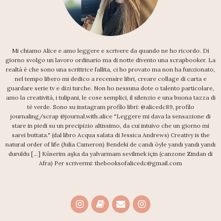
Mi chiamo Alice e amo leggere e scrivere da quando ne ho ricordo. Di
giorno svolgo un lavoro ordinario ma di notte divento una scrapbooker. La
realtà è che sono una scrittrice fallita, ci ho provato ma non ha funzionato,
nel tempo libero mi dedico a recensire libri, creare collage di carta e
guardare serie tv e dizi turche. Non ho nessuna dote o talento particolare,
amo la creatività, i tulipani, le cose semplici, il silenzio e una buona tazza di
tè verde. Sono su instagram profilo libri: @alicedc89, profilo
journaling/scrap @journal.with.alice "Leggere mi dava la sensazione di
stare in piedi su un precipizio altissimo, da cui intuivo che un giorno mi
sarei buttata." (dal libro Acqua salata di Jessica Andrews) Creativy is the
natural order of life (Julia Cameron) Bendeki de candı öyle yandı yandı yandı
duruldu [...] Küserim aşka da yalvarmam sevilmek için (canzone Zindan di
Afra) Per scrivermi: thebooksofalicedc@gmail.com