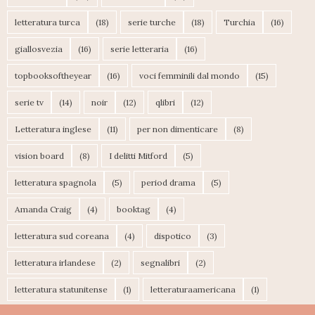
letteratura turca
(18)
serie turche
(18)
Turchia
(16)
giallosvezia
(16)
serie letteraria
(16)
topbooksoftheyear
(16)
voci femminili dal mondo
(15)
serie tv
(14)
noir
(12)
qlibri
(12)
Letteratura inglese
(11)
per non dimenticare
(8)
vision board
(8)
I delitti Mitford
(5)
letteratura spagnola
(5)
period drama
(5)
Amanda Craig
(4)
booktag
(4)
letteratura sud coreana
(4)
dispotico
(3)
letteratura irlandese
(2)
segnalibri
(2)
letteratura statunitense
(1)
letteraturaamericana
(1)