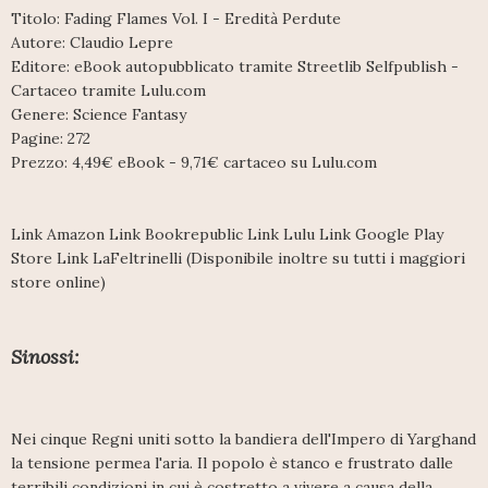
Titolo: Fading Flames Vol. I - Eredità Perdute
Autore: Claudio Lepre
Editore: eBook autopubblicato tramite Streetlib Selfpublish -
Cartaceo tramite Lulu.com
Genere: Science Fantasy
Pagine: 272
Prezzo: 4,49€ eBook - 9,71€ cartaceo su Lulu.com
Link Amazon Link Bookrepublic Link Lulu Link Google Play
Store Link LaFeltrinelli (Disponibile inoltre su tutti i maggiori
store online)
Sinossi:
Nei cinque Regni uniti sotto la bandiera dell'Impero di Yarghand
la tensione permea l'aria. Il popolo è stanco e frustrato dalle
terribili condizioni in cui è costretto a vivere a causa della