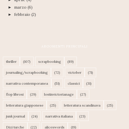
marzo
(6)
►
febbraio
(2)
►
ARGOMENTI PRINCIPALI
thriller
(107)
scrapbooking
(89)
journaling/scrapbooking
(72)
victober
(71)
narrativa contemporanea
(51)
classici
(31)
flop librosi
(29)
lostinvictorianage
(27)
letteratura giapponese
(25)
letteratura scandinava
(25)
junk journal
(24)
narrativa italiana
(23)
Dizi turche
(22)
aliceswords
(19)