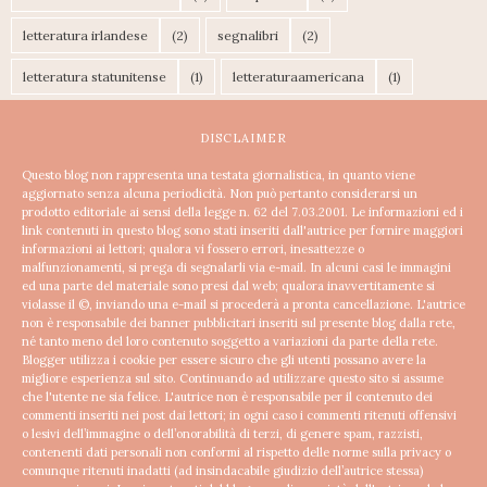
letteratura irlandese
(2)
segnalibri
(2)
letteratura statunitense
(1)
letteraturaamericana
(1)
DISCLAIMER
Questo blog non rappresenta una testata giornalistica, in quanto viene
aggiornato senza alcuna periodicità. Non può pertanto considerarsi un
prodotto editoriale ai sensi della legge n. 62 del 7.03.2001.
Le informazioni ed i
link contenuti in questo blog sono stati inseriti dall'autrice per fornire maggiori
informazioni ai lettori; qualora vi fossero errori, inesattezze o
malfunzionamenti, si prega di segnalarli via e-mail. In alcuni casi le immagini
ed una parte del materiale sono presi dal web; qualora inavvertitamente si
violasse il ©, inviando una e-mail si procederà a pronta cancellazione.
L'autrice
non è responsabile dei banner pubblicitari inseriti sul presente blog dalla rete,
né tanto meno del loro contenuto soggetto a variazioni da parte della rete.
Blogger utilizza i cookie per essere sicuro che gli utenti possano avere la
migliore esperienza sul sito. Continuando ad utilizzare questo sito si assume
che l'utente ne sia felice.
L'autrice non è responsabile per il contenuto dei
commenti inseriti nei post dai lettori; in ogni caso i commenti ritenuti offensivi
o lesivi dell’immagine o dell’onorabilità di terzi, di genere spam, razzisti,
contenenti dati personali non conformi al rispetto delle norme sulla privacy o
comunque ritenuti inadatti (ad insindacabile giudizio dell’autrice stessa)