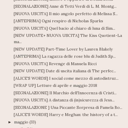
[SEGNALAZIONE] Anne di Tetti Verdi di L. M. Montg...
[NUOVA USCITA] Il mio angolo perfetto di Melissa S...
[ANTEPRIMA] Ogni respiro di Nicholas Sparks
[NUOVA USCITA] Quel bacio al chiaro di luna di Sim...
[NEW UPDATE+ NUOVA USCITA] The Kiss Quotient-La
ma...
[NEW UPDATE] Part-Time Lover by Lauren Blakely
[ANTEPRIMA] La ragazza delle rose blu di Judith Sp...
[NUOVA USCITA] Revenge di Manuela Ricci
[NEW UPDATE] Date di uscita italiana di The perfec...
[ALICE'S WORDS] I social come mezzo di autodistruz...
[WRAP UP] Letture di aprile e maggio 2018
[SEGNALAZIONE] Il Marchio dell'Innocenza di Cristi...
[NUOVA USCITA] A distanza di (in)sicurezza di Jess...
[SEGNALAZIONE ] Una Piccante Sorpresa di Pamela Bo...
[ALICE'S WORDS] Harry e Meghan: the history of a t...
maggio
(33)
►