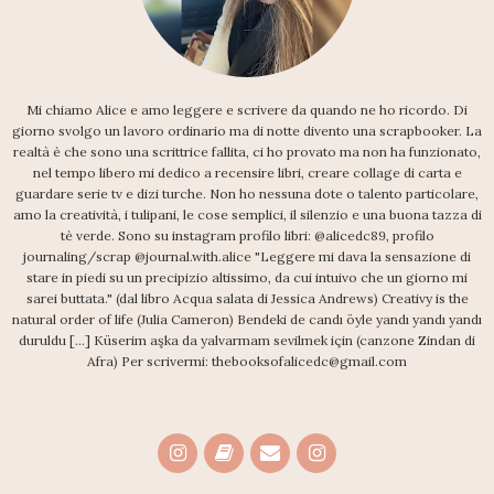
Mi chiamo Alice e amo leggere e scrivere da quando ne ho ricordo. Di
giorno svolgo un lavoro ordinario ma di notte divento una scrapbooker. La
realtà è che sono una scrittrice fallita, ci ho provato ma non ha funzionato,
nel tempo libero mi dedico a recensire libri, creare collage di carta e
guardare serie tv e dizi turche. Non ho nessuna dote o talento particolare,
amo la creatività, i tulipani, le cose semplici, il silenzio e una buona tazza di
tè verde. Sono su instagram profilo libri: @alicedc89, profilo
journaling/scrap @journal.with.alice "Leggere mi dava la sensazione di
stare in piedi su un precipizio altissimo, da cui intuivo che un giorno mi
sarei buttata." (dal libro Acqua salata di Jessica Andrews) Creativy is the
natural order of life (Julia Cameron) Bendeki de candı öyle yandı yandı yandı
duruldu [...] Küserim aşka da yalvarmam sevilmek için (canzone Zindan di
Afra) Per scrivermi: thebooksofalicedc@gmail.com