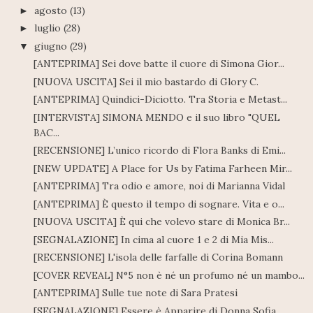
agosto
(13)
►
luglio
(28)
►
giugno
(29)
▼
[ANTEPRIMA] Sei dove batte il cuore di Simona Gior...
[NUOVA USCITA] Sei il mio bastardo di Glory C.
[ANTEPRIMA] Quindici-Diciotto. Tra Storia e Metast...
[INTERVISTA] SIMONA MENDO e il suo libro "QUEL
BAC...
[RECENSIONE] L’unico ricordo di Flora Banks di Emi...
[NEW UPDATE] A Place for Us by Fatima Farheen Mir...
[ANTEPRIMA] Tra odio e amore, noi di Marianna Vidal
[ANTEPRIMA] È questo il tempo di sognare. Vita e o...
[NUOVA USCITA] È qui che volevo stare di Monica Br...
[SEGNALAZIONE] In cima al cuore 1 e 2 di Mia Mis...
[RECENSIONE] L'isola delle farfalle di Corina Bomann
[COVER REVEAL] N°5 non è né un profumo né un mambo...
[ANTEPRIMA] Sulle tue note di Sara Pratesi
[SEGNALAZIONE] Essere è Apparire di Donna Sofia