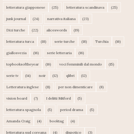
letteratura giapponese
(25)
letteratura scandinava
(25)
junk journal
(24)
narrativa italiana
(23)
Dizi turche
(22)
aliceswords
(19)
letteratura turca
(18)
serie turche
(18)
Turchia
(16)
giallosvezia
(16)
serie letteraria
(16)
topbooksoftheyear
(16)
voci femminili dal mondo
(15)
serie tv
(14)
noir
(12)
qlibri
(12)
Letteratura inglese
(11)
per non dimenticare
(8)
vision board
(7)
I delitti Mitford
(5)
letteratura spagnola
(5)
period drama
(5)
Amanda Craig
(4)
booktag
(4)
letteratura sud coreana
(4)
dispotico
(3)