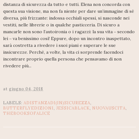
distanza di sicurezza da tutto e tutti. Elena non concorda con
questa sua visione, ma non fa niente per dare un’immagine di sé
diversa, più frizzante: indossa occhiali spessi, si nasconde nei
vestiti, nelle librerie o in qualche pasticceria. Di sicuro a
mancarle non sono l’autoironia o i ragazzi: la sua vita ‒ secondo
lei ‒ va benissimo così! Eppure, dopo un incontro inaspettato,
sarà costretta a rivedere i suoi piani e superare le sue
insicurezze. Perché, a volte, la vita ci sorprende facendoci
incontrare proprio quella persona che pensavamo di non
rivedere più...
at
giugno 04, 2018
LABELS:
ADISTANZADI(IN)SICUREZZA
,
BUTTERFLYEDIZIONI
,
JESSICABLACK
,
NUOVAUSCITA
,
THEBOOKSOFALICE