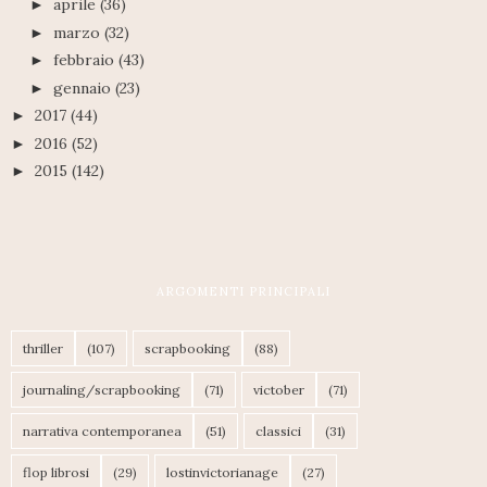
aprile
(36)
►
marzo
(32)
►
febbraio
(43)
►
gennaio
(23)
►
2017
(44)
►
2016
(52)
►
2015
(142)
►
ARGOMENTI PRINCIPALI
thriller
(107)
scrapbooking
(88)
journaling/scrapbooking
(71)
victober
(71)
narrativa contemporanea
(51)
classici
(31)
flop librosi
(29)
lostinvictorianage
(27)