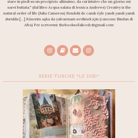
stare in piedi su un precipizio altissimo, da cui intuivo che un giorno mi
sarei buttata." (dal libro Acqua salata di Jessica Andrews) Creativy is the
natural order of life (Julia Cameron) Bendeki de candı öyle yandı yandı yandı
duruldu [...] Küserim aşka da yalvarmam sevilmek için (canzone Zindan di
Afra) Per scrivermi: thebooksofalicedc@gmail.com
SERIE TURCHE *LE DIZI*