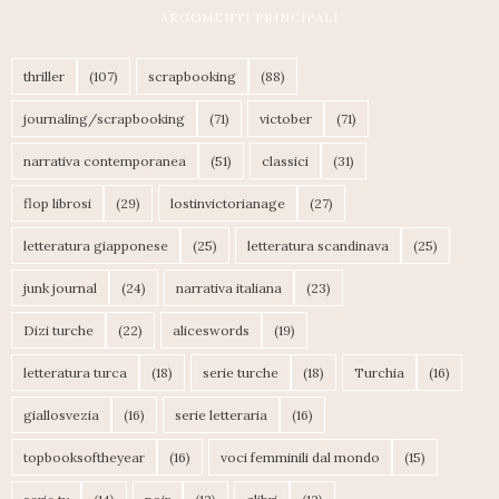
ARGOMENTI PRINCIPALI
thriller
(107)
scrapbooking
(88)
journaling/scrapbooking
(71)
victober
(71)
narrativa contemporanea
(51)
classici
(31)
flop librosi
(29)
lostinvictorianage
(27)
letteratura giapponese
(25)
letteratura scandinava
(25)
junk journal
(24)
narrativa italiana
(23)
Dizi turche
(22)
aliceswords
(19)
letteratura turca
(18)
serie turche
(18)
Turchia
(16)
giallosvezia
(16)
serie letteraria
(16)
topbooksoftheyear
(16)
voci femminili dal mondo
(15)