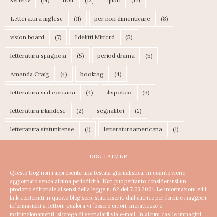
serie tv
(14)
noir
(12)
qlibri
(12)
Letteratura inglese
(11)
per non dimenticare
(8)
vision board
(7)
I delitti Mitford
(5)
letteratura spagnola
(5)
period drama
(5)
Amanda Craig
(4)
booktag
(4)
letteratura sud coreana
(4)
dispotico
(3)
letteratura irlandese
(2)
segnalibri
(2)
letteratura statunitense
(1)
letteraturaamericana
(1)
DISCLAIMER
Questo blog non rappresenta una testata giornalistica, in quanto viene
aggiornato senza alcuna periodicità. Non può pertanto considerarsi un
prodotto editoriale ai sensi della legge n. 62 del 7.03.2001.
Le informazioni ed i
link contenuti in questo blog sono stati inseriti dall'autrice per fornire maggiori
informazioni ai lettori; qualora vi fossero errori, inesattezze o
malfunzionamenti, si prega di segnalarli via e-mail. In alcuni casi le immagini