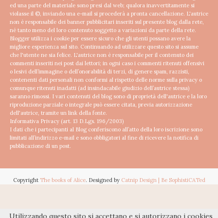
ed una parte del materiale sono presi dal web; qualora inavvertitamente si
violasse il ©, inviando una e-mail si procederà a pronta cancellazione.
L'autrice
non è responsabile dei banner pubblicitari inseriti sul presente blog dalla rete,
né tanto meno del loro contenuto soggetto a variazioni da parte della rete.
Blogger utilizza i cookie per essere sicuro che gli utenti possano avere la
migliore esperienza sul sito. Continuando ad utilizzare questo sito si assume
che l'utente ne sia felice.
L'autrice non è responsabile per il contenuto dei
commenti inseriti nei post dai lettori; in ogni caso i commenti ritenuti offensivi
o lesivi dell’immagine o dell’onorabilità di terzi, di genere spam, razzisti,
contenenti dati personali non conformi al rispetto delle norme sulla privacy o
comunque ritenuti inadatti (ad insindacabile giudizio dell’autrice stessa)
saranno rimossi.
I vari contenuti del blog sono di proprietà dell'autrice e la loro
riproduzione parziale o integrale può essere citata, previa autorizzazione
dell'autrice, tramite un link della fonte.
Informativa Privacy (art. 13 D.Lgs. 196/2003)
I dati che i partecipanti al Blog conferiscono all’atto della loro iscrizione sono
limitati all’indirizzo e-mail e sono obbligatori al fine di ricevere la notifica di
pubblicazione di un post.
Copyright
The books of Alice
. Designed by
Catnip Design | Be SophistiCATed
Utilizzando questo sito si accettano e si autorizzano i cookies