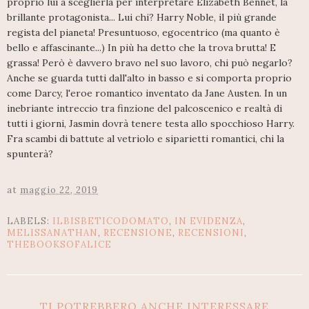
proprio lui a sceglierla per interpretare Elizabeth Bennet, la
brillante protagonista... Lui chi? Harry Noble, il più grande
regista del pianeta! Presuntuoso, egocentrico (ma quanto è
bello e affascinante...) In più ha detto che la trova brutta! E
grassa! Però è davvero bravo nel suo lavoro, chi può negarlo?
Anche se guarda tutti dall'alto in basso e si comporta proprio
come Darcy, l'eroe romantico inventato da Jane Austen. In un
inebriante intreccio tra finzione del palcoscenico e realtà di
tutti i giorni, Jasmin dovrà tenere testa allo spocchioso Harry.
Fra scambi di battute al vetriolo e siparietti romantici, chi la
spunterà?
at
maggio 22, 2019
LABELS:
ILBISBETICODOMATO
,
IN EVIDENZA
,
MELISSANATHAN
,
RECENSIONE
,
RECENSIONI
,
THEBOOKSOFALICE
TI POTREBBERO ANCHE INTERESSARE