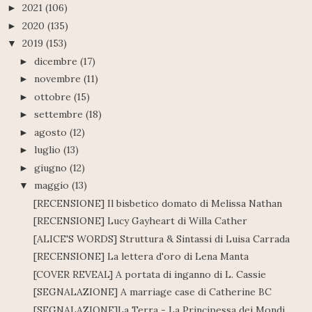
2021
(106)
►
2020
(135)
►
2019
(153)
▼
dicembre
(17)
►
novembre
(11)
►
ottobre
(15)
►
settembre
(18)
►
agosto
(12)
►
luglio
(13)
►
giugno
(12)
►
maggio
(13)
▼
[RECENSIONE] Il bisbetico domato di Melissa Nathan
[RECENSIONE] Lucy Gayheart di Willa Cather
[ALICE'S WORDS] Struttura & Sintassi di Luisa Carrada
[RECENSIONE] La lettera d'oro di Lena Manta
[COVER REVEAL] A portata di inganno di L. Cassie
[SEGNALAZIONE] A marriage case di Catherine BC
[SEGNALAZIONE]La Terra - La Principessa dei Mondi ...