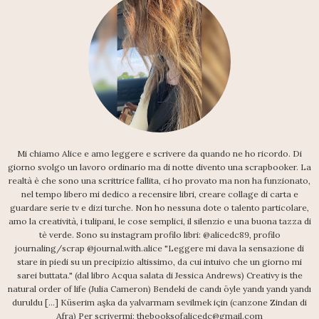
Mi chiamo Alice e amo leggere e scrivere da quando ne ho ricordo. Di
giorno svolgo un lavoro ordinario ma di notte divento una scrapbooker. La
realtà è che sono una scrittrice fallita, ci ho provato ma non ha funzionato,
nel tempo libero mi dedico a recensire libri, creare collage di carta e
guardare serie tv e dizi turche. Non ho nessuna dote o talento particolare,
amo la creatività, i tulipani, le cose semplici, il silenzio e una buona tazza di
tè verde. Sono su instagram profilo libri: @alicedc89, profilo
journaling/scrap @journal.with.alice "Leggere mi dava la sensazione di
stare in piedi su un precipizio altissimo, da cui intuivo che un giorno mi
sarei buttata." (dal libro Acqua salata di Jessica Andrews) Creativy is the
natural order of life (Julia Cameron) Bendeki de candı öyle yandı yandı yandı
duruldu [...] Küserim aşka da yalvarmam sevilmek için (canzone Zindan di
Afra) Per scrivermi: thebooksofalicedc@gmail.com