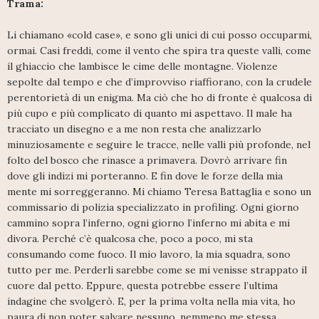
Trama:
Li chiamano «cold case», e sono gli unici di cui posso occuparmi,
ormai. Casi freddi, come il vento che spira tra queste valli, come
il ghiaccio che lambisce le cime delle montagne. Violenze
sepolte dal tempo e che d’improvviso riaffiorano, con la crudele
perentorietà di un enigma. Ma ciò che ho di fronte è qualcosa di
più cupo e più complicato di quanto mi aspettavo. Il male ha
tracciato un disegno e a me non resta che analizzarlo
minuziosamente e seguire le tracce, nelle valli più profonde, nel
folto del bosco che rinasce a primavera. Dovrò arrivare fin
dove gli indizi mi porteranno. E fin dove le forze della mia
mente mi sorreggeranno. Mi chiamo Teresa Battaglia e sono un
commissario di polizia specializzato in profiling. Ogni giorno
cammino sopra l’inferno, ogni giorno l’inferno mi abita e mi
divora. Perché c’è qualcosa che, poco a poco, mi sta
consumando come fuoco. Il mio lavoro, la mia squadra, sono
tutto per me. Perderli sarebbe come se mi venisse strappato il
cuore dal petto. Eppure, questa potrebbe essere l’ultima
indagine che svolgerò. E, per la prima volta nella mia vita, ho
paura di non poter salvare nessuno, nemmeno me stessa.