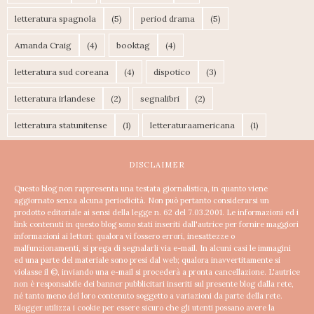
letteratura spagnola
(5)
period drama
(5)
Amanda Craig
(4)
booktag
(4)
letteratura sud coreana
(4)
dispotico
(3)
letteratura irlandese
(2)
segnalibri
(2)
letteratura statunitense
(1)
letteraturaamericana
(1)
DISCLAIMER
Questo blog non rappresenta una testata giornalistica, in quanto viene
aggiornato senza alcuna periodicità. Non può pertanto considerarsi un
prodotto editoriale ai sensi della legge n. 62 del 7.03.2001.
Le informazioni ed i
link contenuti in questo blog sono stati inseriti dall'autrice per fornire maggiori
informazioni ai lettori; qualora vi fossero errori, inesattezze o
malfunzionamenti, si prega di segnalarli via e-mail. In alcuni casi le immagini
ed una parte del materiale sono presi dal web; qualora inavvertitamente si
violasse il ©, inviando una e-mail si procederà a pronta cancellazione.
L'autrice
non è responsabile dei banner pubblicitari inseriti sul presente blog dalla rete,
né tanto meno del loro contenuto soggetto a variazioni da parte della rete.
Blogger utilizza i cookie per essere sicuro che gli utenti possano avere la