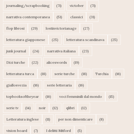
journaling/scrapbooking
(71)
victober
(71)
narrativa contemporanea
(51)
classici
(31)
flop librosi
(29)
lostinvictorianage
(27)
letteratura giapponese
(25)
letteratura scandinava
(25)
junk journal
(24)
narrativa italiana
(23)
Dizi turche
(22)
aliceswords
(19)
letteratura turca
(18)
serie turche
(18)
Turchia
(16)
giallosvezia
(16)
serie letteraria
(16)
topbooksoftheyear
(16)
voci femminili dal mondo
(15)
serie tv
(14)
noir
(12)
qlibri
(12)
Letteratura inglese
(11)
per non dimenticare
(8)
vision board
(7)
I delitti Mitford
(5)