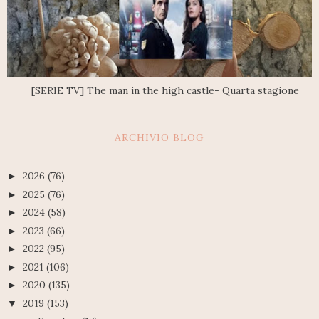
[SERIE TV] The man in the high castle- Quarta stagione
ARCHIVIO BLOG
2026
(76)
►
2025
(76)
►
2024
(58)
►
2023
(66)
►
2022
(95)
►
2021
(106)
►
2020
(135)
►
2019
(153)
▼