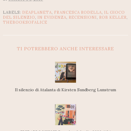
LABELS:
DEAPLANETA
,
FRANCESCA RODELLA
,
IL GIOCO
DEL SILENZIO
,
IN EVIDENZA
,
RECENSIONI
,
ROB KELLER
,
THEBOOKSOFALICE
TI POTREBBERO ANCHE INTERESSARE
Il silenzio di Atalanta di Kirsten Sundberg Lunstrum