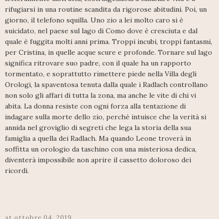
rifugiarsi in una routine scandita da rigorose abitudini. Poi, un
giorno, il telefono squilla. Uno zio a lei molto caro si è
suicidato, nel paese sul lago di Como dove è cresciuta e dal
quale è fuggita molti anni prima. Troppi incubi, troppi fantasmi,
per Cristina, in quelle acque scure e profonde. Tornare sul lago
significa ritrovare suo padre, con il quale ha un rapporto
tormentato, e soprattutto rimettere piede nella Villa degli
Orologi, la spaventosa tenuta dalla quale i Radlach controllano
non solo gli affari di tutta la zona, ma anche le vite di chi vi
abita. La donna resiste con ogni forza alla tentazione di
indagare sulla morte dello zio, perché intuisce che la verità si
annida nel groviglio di segreti che lega la storia della sua
famiglia a quella dei Radlach. Ma quando Leone troverà in
soffitta un orologio da taschino con una misteriosa dedica,
diventerà impossibile non aprire il cassetto doloroso dei
ricordi.
at
ottobre 04, 2019