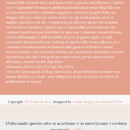
violasse il ©, inviando una e-mail si procederà a pronta cancellazione.
L'autrice
non è responsabile dei banner pubblicitari inseriti sul presente blog dalla rete,
né tanto meno del loro contenuto soggetto a variazioni da parte della rete.
Blogger utilizza i cookie per essere sicuro che gli utenti possano avere la
migliore esperienza sul sito. Continuando ad utilizzare questo sito si assume
che l'utente ne sia felice.
L'autrice non è responsabile per il contenuto dei
commenti inseriti nei post dai lettori; in ogni caso i commenti ritenuti offensivi
o lesivi dell’immagine o dell’onorabilità di terzi, di genere spam, razzisti,
contenenti dati personali non conformi al rispetto delle norme sulla privacy o
comunque ritenuti inadatti (ad insindacabile giudizio dell’autrice stessa)
saranno rimossi.
I vari contenuti del blog sono di proprietà dell'autrice e la loro
riproduzione parziale o integrale può essere citata, previa autorizzazione
dell'autrice, tramite un link della fonte.
Informativa Privacy (art. 13 D.Lgs. 196/2003)
I dati che i partecipanti al Blog conferiscono all’atto della loro iscrizione sono
limitati all’indirizzo e-mail e sono obbligatori al fine di ricevere la notifica di
pubblicazione di un post.
Copyright
The books of Alice
. Designed by
Catnip Design | Be SophistiCATed
Utilizzando questo sito si accettano e si autorizzano i cookies
necessari
OK