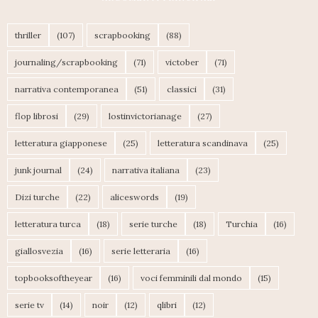
thriller
(107)
scrapbooking
(88)
journaling/scrapbooking
(71)
victober
(71)
narrativa contemporanea
(51)
classici
(31)
flop librosi
(29)
lostinvictorianage
(27)
letteratura giapponese
(25)
letteratura scandinava
(25)
junk journal
(24)
narrativa italiana
(23)
Dizi turche
(22)
aliceswords
(19)
letteratura turca
(18)
serie turche
(18)
Turchia
(16)
giallosvezia
(16)
serie letteraria
(16)
topbooksoftheyear
(16)
voci femminili dal mondo
(15)
serie tv
(14)
noir
(12)
qlibri
(12)