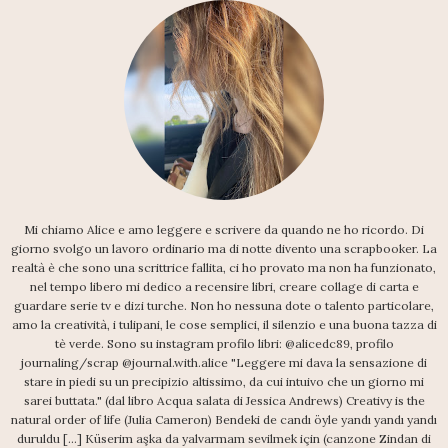
Mi chiamo Alice e amo leggere e scrivere da quando ne ho ricordo. Di
giorno svolgo un lavoro ordinario ma di notte divento una scrapbooker. La
realtà è che sono una scrittrice fallita, ci ho provato ma non ha funzionato,
nel tempo libero mi dedico a recensire libri, creare collage di carta e
guardare serie tv e dizi turche. Non ho nessuna dote o talento particolare,
amo la creatività, i tulipani, le cose semplici, il silenzio e una buona tazza di
tè verde. Sono su instagram profilo libri: @alicedc89, profilo
journaling/scrap @journal.with.alice "Leggere mi dava la sensazione di
stare in piedi su un precipizio altissimo, da cui intuivo che un giorno mi
sarei buttata." (dal libro Acqua salata di Jessica Andrews) Creativy is the
natural order of life (Julia Cameron) Bendeki de candı öyle yandı yandı yandı
duruldu [...] Küserim aşka da yalvarmam sevilmek için (canzone Zindan di