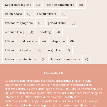
Letteratura inglese
(11)
per non dimenticare
(8)
vision board
(7)
I delitti Mitford
(5)
letteratura spagnola
(5)
period drama
(5)
Amanda Craig
(4)
booktag
(4)
letteratura sud coreana
(4)
dispotico
(3)
letteratura irlandese
(2)
segnalibri
(2)
letteratura statunitense
(1)
letteraturaamericana
(1)
DISCLAIMER
Questo blog non rappresenta una testata giornalistica, in quanto viene
aggiornato senza alcuna periodicità. Non può pertanto considerarsi un
prodotto editoriale ai sensi della legge n. 62 del 7.03.2001.
Le informazioni ed i
link contenuti in questo blog sono stati inseriti dall'autrice per fornire maggiori
informazioni ai lettori; qualora vi fossero errori, inesattezze o
malfunzionamenti, si prega di segnalarli via e-mail. In alcuni casi le immagini
ed una parte del materiale sono presi dal web; qualora inavvertitamente si