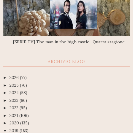
[SERIE TV] The man in the high castle- Quarta stagione
ARCHIVIO BLOG
2026
(77)
►
2025
(76)
►
2024
(58)
►
2023
(66)
►
2022
(95)
►
2021
(106)
►
2020
(135)
►
2019
(153)
▼