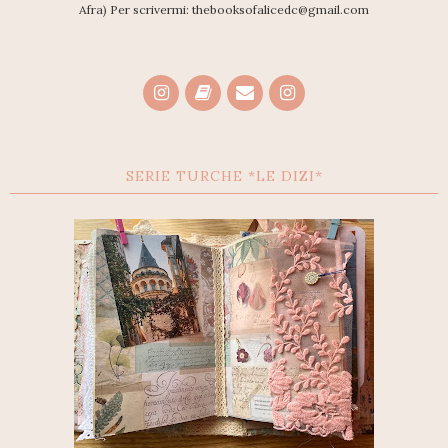
Afra) Per scrivermi: thebooksofalicedc@gmail.com
SERIE TURCHE *LE DIZI*