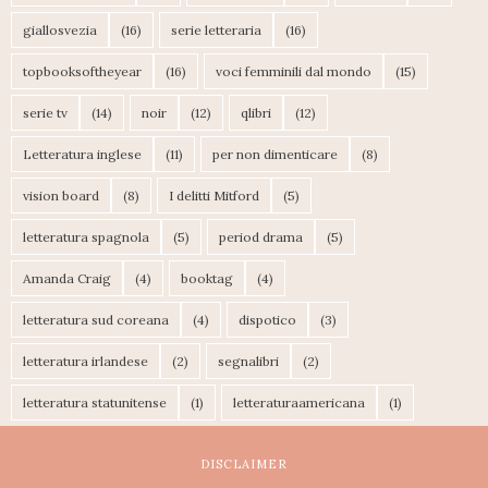
giallosvezia
(16)
serie letteraria
(16)
topbooksoftheyear
(16)
voci femminili dal mondo
(15)
serie tv
(14)
noir
(12)
qlibri
(12)
Letteratura inglese
(11)
per non dimenticare
(8)
vision board
(8)
I delitti Mitford
(5)
letteratura spagnola
(5)
period drama
(5)
Amanda Craig
(4)
booktag
(4)
letteratura sud coreana
(4)
dispotico
(3)
letteratura irlandese
(2)
segnalibri
(2)
letteratura statunitense
(1)
letteraturaamericana
(1)
DISCLAIMER