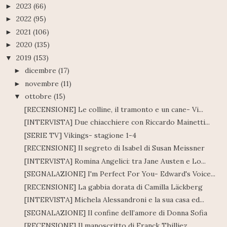
2023
(66)
►
2022
(95)
►
2021
(106)
►
2020
(135)
►
2019
(153)
▼
dicembre
(17)
►
novembre
(11)
►
ottobre
(15)
▼
[RECENSIONE] Le colline, il tramonto e un cane- Vi...
[INTERVISTA] Due chiacchiere con Riccardo Mainetti...
[SERIE TV] Vikings- stagione 1-4
[RECENSIONE] Il segreto di Isabel di Susan Meissner
[INTERVISTA] Romina Angelici: tra Jane Austen e Lo...
[SEGNALAZIONE] I'm Perfect For You- Edward's Voice...
[RECENSIONE] La gabbia dorata di Camilla Läckberg
[INTERVISTA] Michela Alessandroni e la sua casa ed...
[SEGNALAZIONE] Il confine dell’amore di Donna Sofia
[RECENSIONE] Il manoscritto di Franck Thilliez