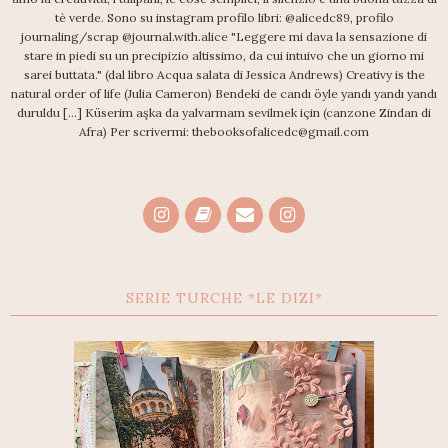
tè verde. Sono su instagram profilo libri: @alicedc89, profilo
journaling/scrap @journal.with.alice "Leggere mi dava la sensazione di
stare in piedi su un precipizio altissimo, da cui intuivo che un giorno mi
sarei buttata." (dal libro Acqua salata di Jessica Andrews) Creativy is the
natural order of life (Julia Cameron) Bendeki de candı öyle yandı yandı yandı
duruldu [...] Küserim aşka da yalvarmam sevilmek için (canzone Zindan di
Afra) Per scrivermi: thebooksofalicedc@gmail.com
SERIE TURCHE *LE DIZI*