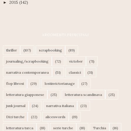
2015
(142)
►
ARGOMENTI PRINCIPALI
thriller
(107)
scrapbooking
(89)
journaling/scrapbooking
(72)
victober
(71)
narrativa contemporanea
(51)
classici
(31)
flop librosi
(29)
lostinvictorianage
(27)
letteratura giapponese
(25)
letteratura scandinava
(25)
junk journal
(24)
narrativa italiana
(23)
Dizi turche
(22)
aliceswords
(19)
letteratura turca
(18)
serie turche
(18)
Turchia
(16)