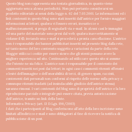
Questo blog non rappresenta una testata giornalistica, in quanto viene
aggiornato senza alcuna periodicità. Non può pertanto considerarsi un
prodotto editoriale ai sensi della legge n. 62 del 7.03.2001.
Le informazioni ed i
link contenuti in questo blog sono stati inseriti dall'autrice per fornire maggiori
informazioni ai lettori; qualora vi fossero errori, inesattezze o
malfunzionamenti, si prega di segnalarli via e-mail. In alcuni casi le immagini
ed una parte del materiale sono presi dal web; qualora inavvertitamente si
violasse il ©, inviando una e-mail si procederà a pronta cancellazione.
L'autrice
non è responsabile dei banner pubblicitari inseriti sul presente blog dalla rete,
né tanto meno del loro contenuto soggetto a variazioni da parte della rete.
Blogger utilizza i cookie per essere sicuro che gli utenti possano avere la
migliore esperienza sul sito. Continuando ad utilizzare questo sito si assume
che l'utente ne sia felice.
L'autrice non è responsabile per il contenuto dei
commenti inseriti nei post dai lettori; in ogni caso i commenti ritenuti offensivi
o lesivi dell’immagine o dell’onorabilità di terzi, di genere spam, razzisti,
contenenti dati personali non conformi al rispetto delle norme sulla privacy o
comunque ritenuti inadatti (ad insindacabile giudizio dell’autrice stessa)
saranno rimossi.
I vari contenuti del blog sono di proprietà dell'autrice e la loro
riproduzione parziale o integrale può essere citata, previa autorizzazione
dell'autrice, tramite un link della fonte.
Informativa Privacy (art. 13 D.Lgs. 196/2003)
I dati che i partecipanti al Blog conferiscono all’atto della loro iscrizione sono
limitati all’indirizzo e-mail e sono obbligatori al fine di ricevere la notifica di
pubblicazione di un post.