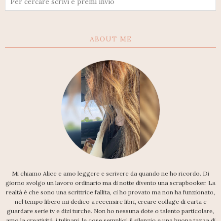
ABOUT ME
Mi chiamo Alice e amo leggere e scrivere da quando ne ho ricordo. Di
giorno svolgo un lavoro ordinario ma di notte divento una scrapbooker. La
realtà è che sono una scrittrice fallita, ci ho provato ma non ha funzionato,
nel tempo libero mi dedico a recensire libri, creare collage di carta e
guardare serie tv e dizi turche. Non ho nessuna dote o talento particolare,
amo la creatività, i tulipani, le cose semplici, il silenzio e una buona tazza di