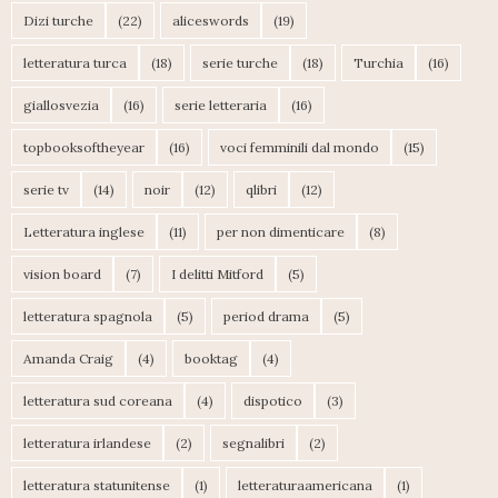
Dizi turche
(22)
aliceswords
(19)
letteratura turca
(18)
serie turche
(18)
Turchia
(16)
giallosvezia
(16)
serie letteraria
(16)
topbooksoftheyear
(16)
voci femminili dal mondo
(15)
serie tv
(14)
noir
(12)
qlibri
(12)
Letteratura inglese
(11)
per non dimenticare
(8)
vision board
(7)
I delitti Mitford
(5)
letteratura spagnola
(5)
period drama
(5)
Amanda Craig
(4)
booktag
(4)
letteratura sud coreana
(4)
dispotico
(3)
letteratura irlandese
(2)
segnalibri
(2)
letteratura statunitense
(1)
letteraturaamericana
(1)