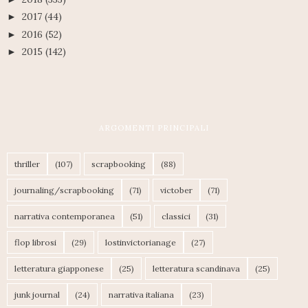
2017
(44)
►
2016
(52)
►
2015
(142)
►
ARGOMENTI PRINCIPALI
thriller
(107)
scrapbooking
(88)
journaling/scrapbooking
(71)
victober
(71)
narrativa contemporanea
(51)
classici
(31)
flop librosi
(29)
lostinvictorianage
(27)
letteratura giapponese
(25)
letteratura scandinava
(25)
junk journal
(24)
narrativa italiana
(23)