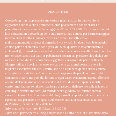
DISCLAIMER
Questo blog non rappresenta una testata giornalistica, in quanto viene
aggiornato senza alcuna periodicità. Non può pertanto considerarsi un
prodotto editoriale ai sensi della legge n. 62 del 7.03.2001.
Le informazioni ed i
link contenuti in questo blog sono stati inseriti dall'autrice per fornire maggiori
informazioni ai lettori; qualora vi fossero errori, inesattezze o
malfunzionamenti, si prega di segnalarli via e-mail. In alcuni casi le immagini
ed una parte del materiale sono presi dal web; qualora inavvertitamente si
violasse il ©, inviando una e-mail si procederà a pronta cancellazione.
L'autrice
non è responsabile dei banner pubblicitari inseriti sul presente blog dalla rete,
né tanto meno del loro contenuto soggetto a variazioni da parte della rete.
Blogger utilizza i cookie per essere sicuro che gli utenti possano avere la
migliore esperienza sul sito. Continuando ad utilizzare questo sito si assume
che l'utente ne sia felice.
L'autrice non è responsabile per il contenuto dei
commenti inseriti nei post dai lettori; in ogni caso i commenti ritenuti offensivi
o lesivi dell’immagine o dell’onorabilità di terzi, di genere spam, razzisti,
contenenti dati personali non conformi al rispetto delle norme sulla privacy o
comunque ritenuti inadatti (ad insindacabile giudizio dell’autrice stessa)
saranno rimossi.
I vari contenuti del blog sono di proprietà dell'autrice e la loro
riproduzione parziale o integrale può essere citata, previa autorizzazione
dell'autrice, tramite un link della fonte.
Informativa Privacy (art. 13 D.Lgs. 196/2003)
I dati che i partecipanti al Blog conferiscono all’atto della loro iscrizione sono