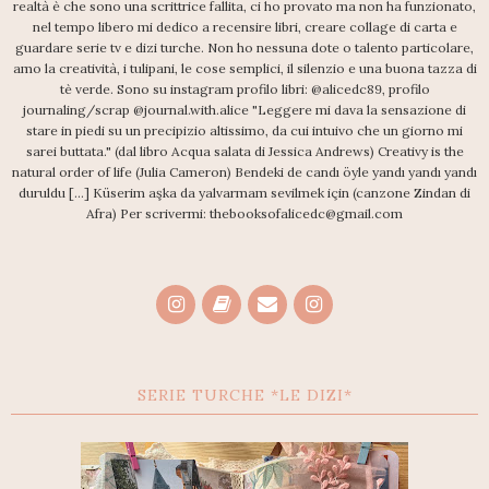
realtà è che sono una scrittrice fallita, ci ho provato ma non ha funzionato,
nel tempo libero mi dedico a recensire libri, creare collage di carta e
guardare serie tv e dizi turche. Non ho nessuna dote o talento particolare,
amo la creatività, i tulipani, le cose semplici, il silenzio e una buona tazza di
tè verde. Sono su instagram profilo libri: @alicedc89, profilo
journaling/scrap @journal.with.alice "Leggere mi dava la sensazione di
stare in piedi su un precipizio altissimo, da cui intuivo che un giorno mi
sarei buttata." (dal libro Acqua salata di Jessica Andrews) Creativy is the
natural order of life (Julia Cameron) Bendeki de candı öyle yandı yandı yandı
duruldu [...] Küserim aşka da yalvarmam sevilmek için (canzone Zindan di
Afra) Per scrivermi: thebooksofalicedc@gmail.com
SERIE TURCHE *LE DIZI*