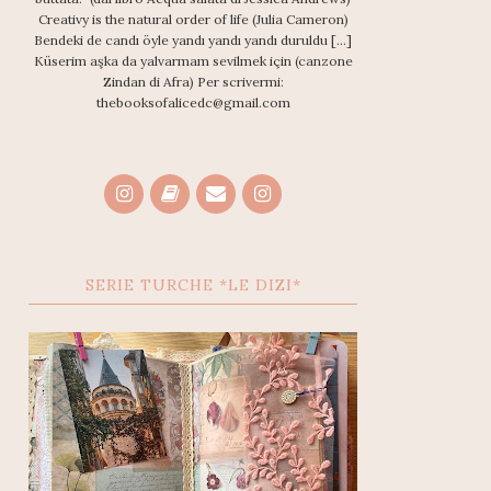
Creativy is the natural order of life (Julia Cameron)
Bendeki de candı öyle yandı yandı yandı duruldu [...]
Küserim aşka da yalvarmam sevilmek için (canzone
Zindan di Afra) Per scrivermi:
thebooksofalicedc@gmail.com
SERIE TURCHE *LE DIZI*