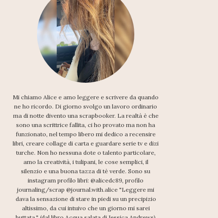
Mi chiamo Alice e amo leggere e scrivere da quando
ne ho ricordo. Di giorno svolgo un lavoro ordinario
ma di notte divento una scrapbooker. La realtà è che
sono una scrittrice fallita, ci ho provato ma non ha
funzionato, nel tempo libero mi dedico a recensire
libri, creare collage di carta e guardare serie tv e dizi
turche. Non ho nessuna dote o talento particolare,
amo la creatività, i tulipani, le cose semplici, il
silenzio e una buona tazza di tè verde. Sono su
instagram profilo libri: @alicedc89, profilo
journaling/scrap @journal.with.alice "Leggere mi
dava la sensazione di stare in piedi su un precipizio
altissimo, da cui intuivo che un giorno mi sarei
buttata." (dal libro Acqua salata di Jessica Andrews)