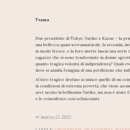
Trama
Due prostitute di Tokyo, Yuriko e Kazue – la prim
una bellezza quasi sovrannaturale, la seconda, in
in modo feroce, e la loro morte lascia una serie
ragazze che si sono trasformate in donne «grotte
quanto tragica volontà di indipendenza? Quali ev
dove si annida l’enigma di una perdizione che nu
Al loro tragico destino si unisce quello di un co
in condizioni di estrema povertà, che viene accu
aver ucciso la bellissima Yuriko, ma non è stato l
e le coincidenze così schiaccianti.
at
marzo 27, 2022
LABELS:
GROTESQUE
,
IN EVIDENZA
,
NATSU