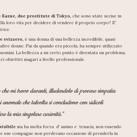
e Kazue, due prostitute di Tokyo,
che sono state uccise in
la loro vita per decidere di vendere il proprio corpo? E'
trice.
re svizzero,
è una donna di una bellezza incredibile, quasi
 altre donne. Fin da quando era piccola, ha sempre utilizzato
omini. La bellezza a un certo punto è diventata un problema,
ri obiettivi magari a livello professionale.
o che mi trovo davanti, illudendolo di provare simpatia
ni anomale che talvolta si concludono con ridicoli
re la mia singolare curiosità."
visibile
ma ha molta forza d' animo e tenacia, non essendo
la le sue compagne non perdevano occasione di prenderla in