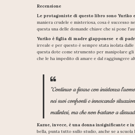
Recensione
Le protagoniste di questo libro sono Yuriko 
maniera crudele e misteriosa, cosa è successo nel
questa una delle domande chiave che si pone l'au
Yuriko è figlia di madre giapponese e di pad
irreale e per questo è sempre stata isolata dalle
questa dote come strumento per manipolare gli u
che le ha impedito di amare e dal raggiungere alt
"Continuo a fissare con insistenza l'uom
nei suoi confronti e innescando situazio
malintesi, ma che non bastano a dissuade
Kazue, invece, è una donna insignificante e in
bella, punta tutto sullo studio, anche se a scuo