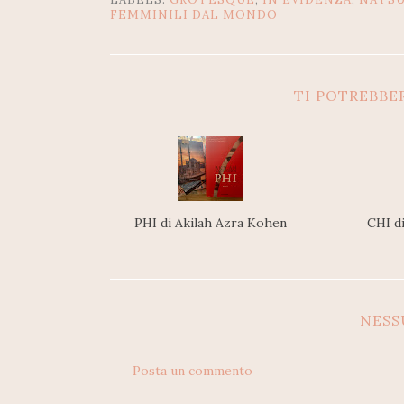
FEMMINILI DAL MONDO
TI POTREBBE
PHI di Akilah Azra Kohen
CHI d
NES
Posta un commento