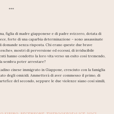
***
a, figlia di madre giapponese e di padre svizzero, dotata di
vece, forte di una caparbia determinazione – sono assassinate
 di domande senza risposta. Chi erano queste due brave
sche», mostri di perversione ed eccessi, di irriducibile
enti hanno condotto la loro vita verso un esito così tremendo,
lla sembra poter arrestare?
ntadino cinese immigrato in Giappone, cresciuto con la famiglia
sato degli omicidi. Ammetterà di aver commesso il primo, di
’artefice del secondo, seppure le due violenze siano così simili,
O KIRINO
,
RECENSONE
,
THEBOOKSOFALICE
,
VOCI