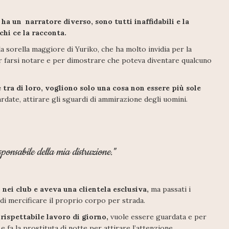
i ha un narratore diverso, sono tutti inaffidabili e la
chi ce la racconta.
a sorella maggiore di Yuriko, che ha molto invidia per la
per farsi notare e per dimostrare che poteva diventare qualcuno
 tra di loro, vogliono solo una cosa non essere più sole
rdate, attirare gli sguardi di ammirazione degli uomini.
sponsabile della mia distruzione."
nei club e aveva una clientela esclusiva,
ma passati i
 di mercificare il proprio corpo per strada.
 rispettabile lavoro di giorno,
vuole essere guardata e per
e fa la prostituta di notte per attirare l’attenzione.