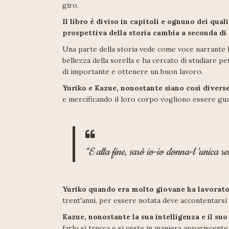
giro.
Il libro è diviso in capitoli e ognuno dei qual
prospettiva della storia cambia a seconda di 
Una parte della storia vede come voce narrante l
bellezza della sorella e ha cercato di studiare 
di importante e ottenere un buon lavoro.
Yuriko e Kazue, nonostante siano così diverse
e mercificando il loro corpo vogliono essere gua
"E alla fine, sarò io-io donna-l 'unica re
Yuriko quando era molto giovane ha lavorato 
trent'anni, per essere notata deve accontentarsi
Kazue, nonostante la sua intelligenza e il suo
farlo si trucca e si veste in maniera appariscente 