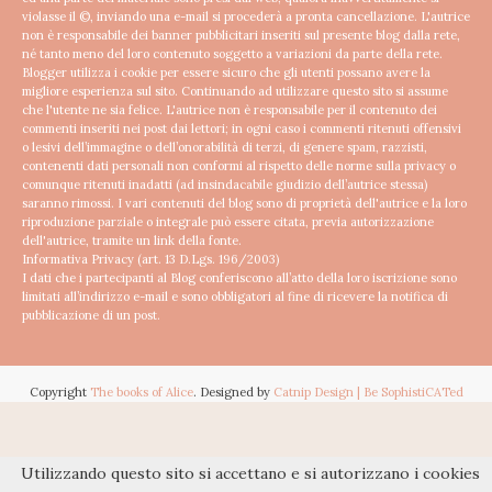
violasse il ©, inviando una e-mail si procederà a pronta cancellazione.
L'autrice
non è responsabile dei banner pubblicitari inseriti sul presente blog dalla rete,
né tanto meno del loro contenuto soggetto a variazioni da parte della rete.
Blogger utilizza i cookie per essere sicuro che gli utenti possano avere la
migliore esperienza sul sito. Continuando ad utilizzare questo sito si assume
che l'utente ne sia felice.
L'autrice non è responsabile per il contenuto dei
commenti inseriti nei post dai lettori; in ogni caso i commenti ritenuti offensivi
o lesivi dell’immagine o dell’onorabilità di terzi, di genere spam, razzisti,
contenenti dati personali non conformi al rispetto delle norme sulla privacy o
comunque ritenuti inadatti (ad insindacabile giudizio dell’autrice stessa)
saranno rimossi.
I vari contenuti del blog sono di proprietà dell'autrice e la loro
riproduzione parziale o integrale può essere citata, previa autorizzazione
dell'autrice, tramite un link della fonte.
Informativa Privacy (art. 13 D.Lgs. 196/2003)
I dati che i partecipanti al Blog conferiscono all’atto della loro iscrizione sono
limitati all’indirizzo e-mail e sono obbligatori al fine di ricevere la notifica di
pubblicazione di un post.
Copyright
The books of Alice
. Designed by
Catnip Design | Be SophistiCATed
Utilizzando questo sito si accettano e si autorizzano i cookies