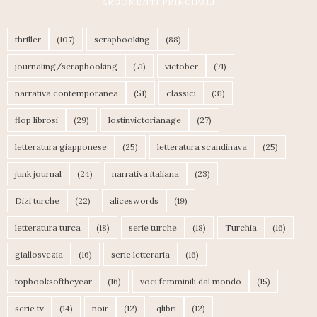
ARGOMENTI PRINCIPALI
thriller
(107)
scrapbooking
(88)
journaling/scrapbooking
(71)
victober
(71)
narrativa contemporanea
(51)
classici
(31)
flop librosi
(29)
lostinvictorianage
(27)
letteratura giapponese
(25)
letteratura scandinava
(25)
junk journal
(24)
narrativa italiana
(23)
Dizi turche
(22)
aliceswords
(19)
letteratura turca
(18)
serie turche
(18)
Turchia
(16)
giallosvezia
(16)
serie letteraria
(16)
topbooksoftheyear
(16)
voci femminili dal mondo
(15)
serie tv
(14)
noir
(12)
qlibri
(12)