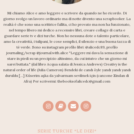
Mi chiamo Alice e amo leggere e scrivere da quando ne ho ricordo. Di
giorno svolgo un lavoro ordinario ma di notte divento una scrapbooker. La
realtà è che sono una scrittrice fallita, ci ho provato ma non ha funzionato,
nel tempo libero mi dedico a recensire libri, creare collage di carta e
guardare serie tv e dizi turche. Non ho nessuna dote o talento particolare,
amo la creatività, i tulipani, le cose semplici, il silenzio e una buona tazza di
tè verde. Sono su instagram profilo libri: @alicedc89, profilo
journaling/scrap @journal.with.alice "Leggere mi dava la sensazione di
stare in piedi su un precipizio altissimo, da cui intuivo che un giorno mi
sarei buttata." (dal libro Acqua salata di Jessica Andrews) Creativy is the
natural order of life (Julia Cameron) Bendeki de candı öyle yandı yandı yandı
duruldu [...] Küserim aşka da yalvarmam sevilmek için (canzone Zindan di
Afra) Per scrivermi: thebooksofalicedc@gmail.com
SERIE TURCHE *LE DIZI*