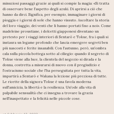
minuziosi passaggi grazie ai quali si compie la magia: «Si tratta
di osservare bene l'aspetto degli azuki. Di aprirsi a ciò che
hanno da dirci. Significa, per esempio, immaginare i giorni di
pioggia e i giorni di sole che hanno vissuto. Ascoltare la storia
del loro viaggio, dei venti che li hanno portati fino a noi». Come
madeleine proustiane, i dolcetti giapponesi diventano un
pretesto per i viaggi interiori di Sentarō e Tokue, fra i quali si
instaura un legame profondo che lascia emergere segreti ben
più nascosti e ferite insanabili. Con l'autunno, però, un'ombra
cala sulla piccola bottega sotto al ciliegio: quando il segreto di
Tokue viene alla luce, la clientela del negozio si dirada e la
donna, costretta a misurarsi di nuovo con il pregiudizio e
l'ostracismo sociale che l'ha perseguitata per tutta la vita,
impartirà a Sentarō e Wakana la lezione più preziosa di tutte.
Le ricette della signora Tokue è una favola moderna
sull'amicizia, la libertà e la resilienza. Un'ode alla vita di
palpabile sensualità che ci insegna a trovare la grazia
nell'inaspettato e la felicità nelle piccole cose.