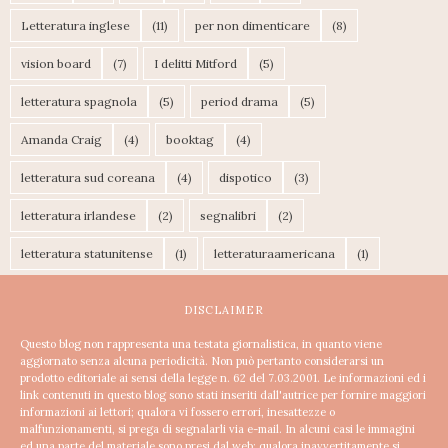
Letteratura inglese
(11)
per non dimenticare
(8)
vision board
(7)
I delitti Mitford
(5)
letteratura spagnola
(5)
period drama
(5)
Amanda Craig
(4)
booktag
(4)
letteratura sud coreana
(4)
dispotico
(3)
letteratura irlandese
(2)
segnalibri
(2)
letteratura statunitense
(1)
letteraturaamericana
(1)
DISCLAIMER
Questo blog non rappresenta una testata giornalistica, in quanto viene
aggiornato senza alcuna periodicità. Non può pertanto considerarsi un
prodotto editoriale ai sensi della legge n. 62 del 7.03.2001.
Le informazioni ed i
link contenuti in questo blog sono stati inseriti dall'autrice per fornire maggiori
informazioni ai lettori; qualora vi fossero errori, inesattezze o
malfunzionamenti, si prega di segnalarli via e-mail. In alcuni casi le immagini
ed una parte del materiale sono presi dal web; qualora inavvertitamente si