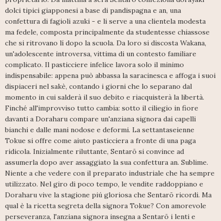
dolci tipici giapponesi a base di pandispagna e an, una
confettura di fagioli azuki - e li serve a una clientela modesta
ma fedele, composta principalmente da studentesse chiassose
che si ritrovano lí dopo la scuola. Da loro si discosta Wakana,
un'adolescente introversa, vittima di un contesto familiare
complicato. Il pasticciere infelice lavora solo il minimo
indispensabile: appena può abbassa la saracinesca e affoga i suoi
dispiaceri nel sakè, contando i giorni che lo separano dal
momento in cui salderà il suo debito e riacquisterà la libertà.
Finché all'improvviso tutto cambia: sotto il ciliegio in fiore
davanti a Doraharu compare un'anziana signora dai capelli
bianchi e dalle mani nodose e deformi. La settantaseienne
Tokue si offre come aiuto pasticciera a fronte di una paga
ridicola. Inizialmente riluttante, Sentarō si convince ad
assumerla dopo aver assaggiato la sua confettura an. Sublime.
Niente a che vedere con il preparato industriale che ha sempre
utilizzato. Nel giro di poco tempo, le vendite raddoppiano e
Doraharu vive la stagione piú gloriosa che Sentarō ricordi. Ma
qual è la ricetta segreta della signora Tokue? Con amorevole
perseveranza, l'anziana signora insegna a Sentarō i lenti e