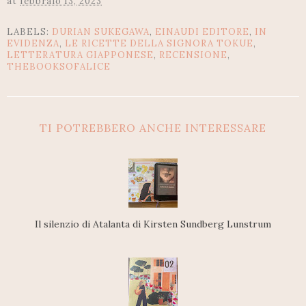
at
febbraio 13, 2023
LABELS:
DURIAN SUKEGAWA
,
EINAUDI EDITORE
,
IN
EVIDENZA
,
LE RICETTE DELLA SIGNORA TOKUE
,
LETTERATURA GIAPPONESE
,
RECENSIONE
,
THEBOOKSOFALICE
TI POTREBBERO ANCHE INTERESSARE
Il silenzio di Atalanta di Kirsten Sundberg Lunstrum