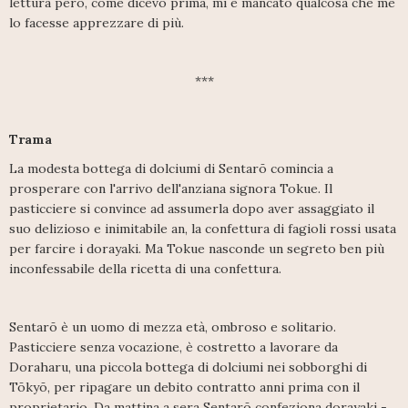
lettura però, come dicevo prima, mi è mancato qualcosa che me
lo facesse apprezzare di più.
***
Trama
La modesta bottega di dolciumi di Sentarō comincia a
prosperare con l'arrivo dell'anziana signora Tokue. Il
pasticciere si convince ad assumerla dopo aver assaggiato il
suo delizioso e inimitabile an, la confettura di fagioli rossi usata
per farcire i dorayaki. Ma Tokue nasconde un segreto ben più
inconfessabile della ricetta di una confettura.
Sentarō è un uomo di mezza età, ombroso e solitario.
Pasticciere senza vocazione, è costretto a lavorare da
Doraharu, una piccola bottega di dolciumi nei sobborghi di
Tōkyō, per ripagare un debito contratto anni prima con il
proprietario. Da mattina a sera Sentarō confeziona dorayaki -