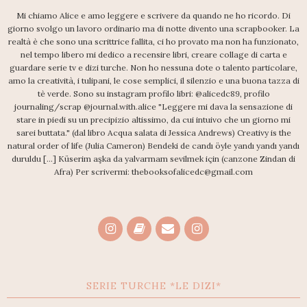
Mi chiamo Alice e amo leggere e scrivere da quando ne ho ricordo. Di
giorno svolgo un lavoro ordinario ma di notte divento una scrapbooker. La
realtà è che sono una scrittrice fallita, ci ho provato ma non ha funzionato,
nel tempo libero mi dedico a recensire libri, creare collage di carta e
guardare serie tv e dizi turche. Non ho nessuna dote o talento particolare,
amo la creatività, i tulipani, le cose semplici, il silenzio e una buona tazza di
tè verde. Sono su instagram profilo libri: @alicedc89, profilo
journaling/scrap @journal.with.alice "Leggere mi dava la sensazione di
stare in piedi su un precipizio altissimo, da cui intuivo che un giorno mi
sarei buttata." (dal libro Acqua salata di Jessica Andrews) Creativy is the
natural order of life (Julia Cameron) Bendeki de candı öyle yandı yandı yandı
duruldu [...] Küserim aşka da yalvarmam sevilmek için (canzone Zindan di
Afra) Per scrivermi: thebooksofalicedc@gmail.com
SERIE TURCHE *LE DIZI*