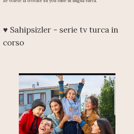
Se volete la trovate su you tube in lingua turca.
♥ Sahipsizler - serie tv turca in
corso