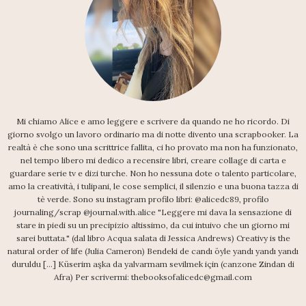
Mi chiamo Alice e amo leggere e scrivere da quando ne ho ricordo. Di
giorno svolgo un lavoro ordinario ma di notte divento una scrapbooker. La
realtà è che sono una scrittrice fallita, ci ho provato ma non ha funzionato,
nel tempo libero mi dedico a recensire libri, creare collage di carta e
guardare serie tv e dizi turche. Non ho nessuna dote o talento particolare,
amo la creatività, i tulipani, le cose semplici, il silenzio e una buona tazza di
tè verde. Sono su instagram profilo libri: @alicedc89, profilo
journaling/scrap @journal.with.alice "Leggere mi dava la sensazione di
stare in piedi su un precipizio altissimo, da cui intuivo che un giorno mi
sarei buttata." (dal libro Acqua salata di Jessica Andrews) Creativy is the
natural order of life (Julia Cameron) Bendeki de candı öyle yandı yandı yandı
duruldu [...] Küserim aşka da yalvarmam sevilmek için (canzone Zindan di
Afra) Per scrivermi: thebooksofalicedc@gmail.com