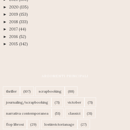
2020
(135)
►
2019
(153)
►
2018
(333)
►
2017
(44)
►
2016
(52)
►
2015
(142)
►
ARGOMENTI PRINCIPALI
thriller
(107)
scrapbooking
(88)
journaling/scrapbooking
(71)
victober
(71)
narrativa contemporanea
(51)
classici
(31)
flop librosi
(29)
lostinvictorianage
(27)