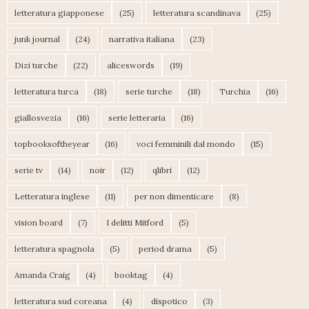
letteratura giapponese
(25)
letteratura scandinava
(25)
junk journal
(24)
narrativa italiana
(23)
Dizi turche
(22)
aliceswords
(19)
letteratura turca
(18)
serie turche
(18)
Turchia
(16)
giallosvezia
(16)
serie letteraria
(16)
topbooksoftheyear
(16)
voci femminili dal mondo
(15)
serie tv
(14)
noir
(12)
qlibri
(12)
Letteratura inglese
(11)
per non dimenticare
(8)
vision board
(7)
I delitti Mitford
(5)
letteratura spagnola
(5)
period drama
(5)
Amanda Craig
(4)
booktag
(4)
letteratura sud coreana
(4)
dispotico
(3)