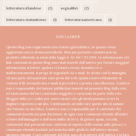
letteratura irlandese
(2)
segnalibri
(2)
letteratura statunitense
(1)
letteraturaamericana
(1)
DISCLAIMER
Questo blog non rappresenta una testata giornalistica, in quanto viene
aggiornato senza alcuna periodicità. Non può pertanto considerarsi un
prodotto editoriale ai sensi della legge n. 62 del 7.03.2001.
Le informazioni ed i
link contenuti in questo blog sono stati inseriti dall'autrice per fornire maggiori
informazioni ai lettori; qualora vi fossero errori, inesattezze o
malfunzionamenti, si prega di segnalarli via e-mail. In alcuni casi le immagini
ed una parte del materiale sono presi dal web; qualora inavvertitamente si
violasse il ©, inviando una e-mail si procederà a pronta cancellazione.
L'autrice
non è responsabile dei banner pubblicitari inseriti sul presente blog dalla rete,
né tanto meno del loro contenuto soggetto a variazioni da parte della rete.
Blogger utilizza i cookie per essere sicuro che gli utenti possano avere la
migliore esperienza sul sito. Continuando ad utilizzare questo sito si assume
che l'utente ne sia felice.
L'autrice non è responsabile per il contenuto dei
commenti inseriti nei post dai lettori; in ogni caso i commenti ritenuti offensivi
o lesivi dell’immagine o dell’onorabilità di terzi, di genere spam, razzisti,
contenenti dati personali non conformi al rispetto delle norme sulla privacy o
comunque ritenuti inadatti (ad insindacabile giudizio dell’autrice stessa)
saranno rimossi.
I vari contenuti del blog sono di proprietà dell'autrice e la loro