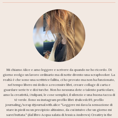
Mi chiamo Alice e amo leggere e scrivere da quando ne ho ricordo. Di
giorno svolgo un lavoro ordinario ma di notte divento una scrapbooker. La
realtà è che sono una scrittrice fallita, ci ho provato ma non ha funzionato,
nel tempo libero mi dedico a recensire libri, creare collage di carta e
guardare serie tv e dizi turche. Non ho nessuna dote o talento particolare,
amo la creatività, i tulipani, le cose semplici, il silenzio e una buona tazza di
tè verde. Sono su instagram profilo libri: @alicedc89, profilo
journaling/scrap @journal.with.alice "Leggere mi dava la sensazione di
stare in piedi su un precipizio altissimo, da cui intuivo che un giorno mi
sarei buttata." (dal libro Acqua salata di Jessica Andrews) Creativy is the