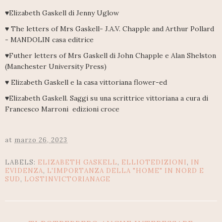
♥Elizabeth Gaskell di Jenny Uglow
♥ The letters of Mrs Gaskell- J.A.V. Chapple and Arthur Pollard
- MANDOLIN casa editrice
♥Futher letters of Mrs Gaskell di John Chapple e Alan Shelston
(Manchester University Press)
♥ Elizabeth Gaskell e la casa vittoriana flower-ed
♥Elizabeth Gaskell. Saggi su una scrittrice vittoriana a cura di
Francesco Marroni edizioni croce
at
marzo 26, 2023
LABELS:
ELIZABETH GASKELL
,
ELLIOTEDIZIONI
,
IN
EVIDENZA
,
L'IMPORTANZA DELLA "HOME" IN NORD E
SUD
,
LOSTINVICTORIANAGE