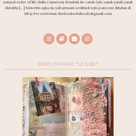
natural order of life (Julia Cameron) Bendeki de candı öyle yandı yandı yandı
duruldu [...] Küserim aşka da yalvarmam sevilmek için (canzone Zindan di
Afra) Per scrivermi: thebooksofalicedc@gmail.com
SERIE TURCHE *LE DIZI*