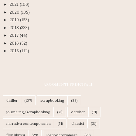
2021
(106)
►
2020
(135)
►
2019
(153)
►
2018
(333)
►
2017
(44)
►
2016
(52)
►
2015
(142)
►
ARGOMENTI PRINCIPALI
thriller
(107)
scrapbooking
(88)
journaling/scrapbooking
(71)
victober
(71)
narrativa contemporanea
(51)
classici
(31)
flop librosi
(29)
lostinvictorianage
(27)