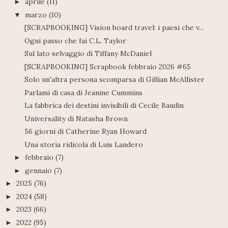
aprile
(11)
►
marzo
(10)
▼
[SCRAPBOOKING] Vision board travel: i paesi che v...
Ogni passo che fai C.L. Taylor
Sul lato selvaggio di Tiffany McDaniel
[SCRAPBOOKING] Scrapbook febbraio 2026 #65
Solo un'altra persona scomparsa di Gillian McAllister
Parlami di casa di Jeanine Cummins
La fabbrica dei destini invisibili di Cecile Baudin
Universality di Natasha Brown
56 giorni di Catherine Ryan Howard
Una storia ridicola di Luis Landero
febbraio
(7)
►
gennaio
(7)
►
2025
(76)
►
2024
(58)
►
2023
(66)
►
2022
(95)
►