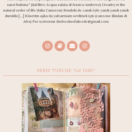
sarei buttata." (dal libro Acqua salata di Jessica Andrews) Creativy is the
natural order of life (Julia Cameron) Bendeki de candı öyle yandı yandı yandı
duruldu [...] Küserim aşka da yalvarmam sevilmek için (canzone Zindan di
Afra) Per scrivermi: thebooksofalicedc@gmail.com
SERIE TURCHE *LE DIZI*