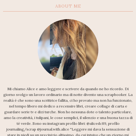
ABOUT ME
Mi chiamo Alice e amo leggere e scrivere da quando ne ho ricordo. Di
giorno svolgo un lavoro ordinario ma di notte divento una scrapbooker. La
realtà è che sono una scrittrice fallita, ci ho provato ma non ha funzionato,
nel tempo libero mi dedico a recensire libri, creare collage di carta e
guardare serie tv e dizi turche. Non ho nessuna dote o talento particolare,
amo la creatività, i tulipani, le cose semplici, il silenzio e una buona tazza di
tè verde. Sono su instagram profilo libri: @alicedc89, profilo
journaling/scrap @journal.with.alice "Leggere mi dava la sensazione di
stare in piedi su un precipizio altissimo, da cui intuivo che un giorno mi